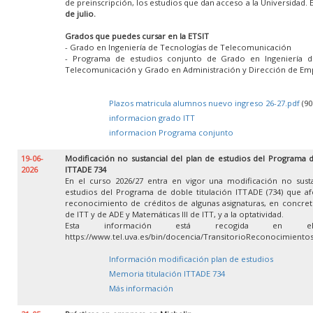
de preinscripción, los estudios que dan acceso a la Universidad. 
de julio.
Grados que puedes cursar en la ETSIT
- Grado en Ingeniería de Tecnologías de Telecomunicación
- Programa de estudios conjunto de Grado en Ingeniería d
Telecomunicación y Grado en Administración y Dirección de Em
Plazos matricula alumnos nuevo ingreso 26-27.pdf
(90
informacion grado ITT
informacion Programa conjunto
19-06-
Modificación no sustancial del plan de estudios del Programa d
2026
ITTADE 734
En el curso 2026/27 entra en vigor una modificación no susta
estudios del Programa de doble titulación ITTADE (734) que af
reconocimiento de créditos de algunas asignaturas, en concret
de ITT y de ADE y Matemáticas III de ITT, y a la optatividad.
Esta información está recogida en e
https://www.tel.uva.es/bin/docencia/TransitorioReconocimient
Información modificación plan de estudios
Memoria titulación ITTADE 734
Más información