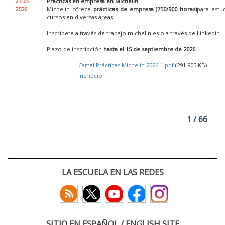
21-05-
Prácticas en empresa en Michelin
2026
Michelín ofrece
prácticas de empresa (750/900 horas)
para estu
cursos en diversas áreas.
Inscríbete a través de trabajo.michelin.es o a través de Linkedin.
Plazo de inscripción
hasta el 15 de septiembre de 2026
.
Cartel Prácticas Michelin 2026-1.pdf
(291.905 KB)
Incripción
1 / 66
LA ESCUELA EN LAS REDES
SITIO EN ESPAÑOL / ENGLISH SITE