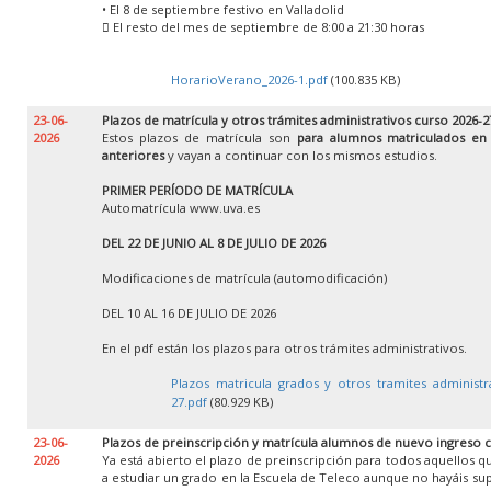
• El 8 de septiembre festivo en Valladolid
 El resto del mes de septiembre de 8:00 a 21:30 horas
HorarioVerano_2026-1.pdf
(100.835 KB)
23-06-
Plazos de matrícula y otros trámites administrativos curso 2026-2
2026
Estos plazos de matrícula son
para alumnos matriculados en
anteriores
y vayan a continuar con los mismos estudios.
PRIMER PERÍODO DE MATRÍCULA
Automatrícula www.uva.es
DEL 22 DE JUNIO AL 8 DE JULIO DE 2026
Modificaciones de matrícula (automodificación)
DEL 10 AL 16 DE JULIO DE 2026
En el pdf están los plazos para otros trámites administrativos.
Plazos matricula grados y otros tramites administr
27.pdf
(80.929 KB)
23-06-
Plazos de preinscripción y matrícula alumnos de nuevo ingreso 
2026
Ya está abierto el plazo de preinscripción para todos aquellos 
a estudiar un grado en la Escuela de Teleco aunque no hayáis su