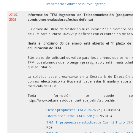
Información alumnos nuevo ingreso
27-07-
Información TFM Ingeniería de Telecomunicación (propuestas
2026
comisiones evaluadoras,fechas defensa)
El Comité de Título de Máster en su reunión 12 de diciembre ha 
de TFM para el curso 2025-26 y las fichas con el contenido de ca
Hasta el próximo 30 de enero está abierto el 1º plazo de so
adjudicación de TFM
.
Este plazo de solicitud es válido para los alumnos que se han 
TFM. Los alumnos que lo tengan preasignado y estén matricula
que solicitarlo.
La solicitud debe presentarse en la Secretaría de Dirección 
correo electrónico (tel@uva.es), debe estar firmada y aportar 
matrícula del TFM.
Toda información se puede con
https://www.tel.uva.es/docencia/trabajosfin/tablon.htm
Fichas propuestas TFM 2025-26.7z
(119.438 KB)
Oferta propuesta TFM IT.pdf
(183.953 KB)
TFM_IT_ propuestas y adjudicados_Comité Título_09-0
KB)