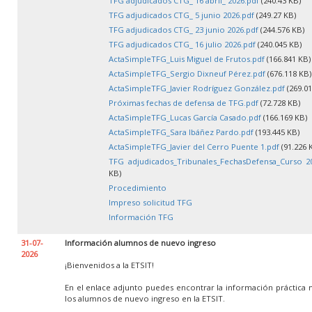
TFG adjudicados CTG_ 16 abril_ 2026.pdf
(240.43 KB)
TFG adjudicados CTG_ 5 junio 2026.pdf
(249.27 KB)
TFG adjudicados CTG_ 23 junio 2026.pdf
(244.576 KB)
TFG adjudicados CTG_ 16 julio 2026.pdf
(240.045 KB)
ActaSimpleTFG_Luis Miguel de Frutos.pdf
(166.841 KB)
ActaSimpleTFG_Sergio Dixneuf Pérez.pdf
(676.118 KB)
ActaSimpleTFG_Javier Rodríguez González.pdf
(269.01
Próximas fechas de defensa de TFG.pdf
(72.728 KB)
ActaSimpleTFG_Lucas García Casado.pdf
(166.169 KB)
ActaSimpleTFG_Sara Ibáñez Pardo.pdf
(193.445 KB)
ActaSimpleTFG_Javier del Cerro Puente 1.pdf
(91.226 
TFG adjudicados_Tribunales_FechasDefensa_Curso 20
KB)
Procedimiento
Impreso solicitud TFG
Información TFG
31-07-
Información alumnos de nuevo ingreso
2026
¡Bienvenidos a la ETSIT!
En el enlace adjunto puedes encontrar la información práctica 
los alumnos de nuevo ingreso en la ETSIT.