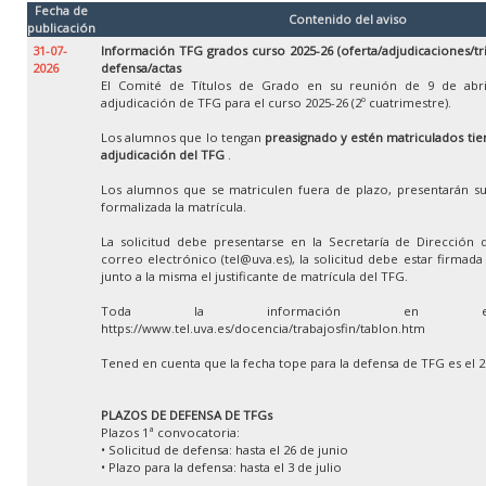
Fecha de
Contenido del aviso
publicación
31-07-
Información TFG grados curso 2025-26 (oferta/adjudicaciones/tr
2026
defensa/actas
El Comité de Títulos de Grado en su reunión de 9 de abri
adjudicación de TFG para el curso 2025-26 (2º cuatrimestre).
Los alumnos que lo tengan
preasignado y estén matriculados tien
adjudicación del TFG
.
Los alumnos que se matriculen fuera de plazo, presentarán su
formalizada la matrícula.
La solicitud debe presentarse en la Secretaría de Dirección 
correo electrónico (tel@uva.es), la solicitud debe estar firmad
junto a la misma el justificante de matrícula del TFG.
Toda la información en e
https://www.tel.uva.es/docencia/trabajosfin/tablon.htm
Tened en cuenta que la fecha tope para la defensa de TFG es el 
PLAZOS DE DEFENSA DE TFGs
Plazos 1ª convocatoria:
• Solicitud de defensa: hasta el 26 de junio
• Plazo para la defensa: hasta el 3 de julio