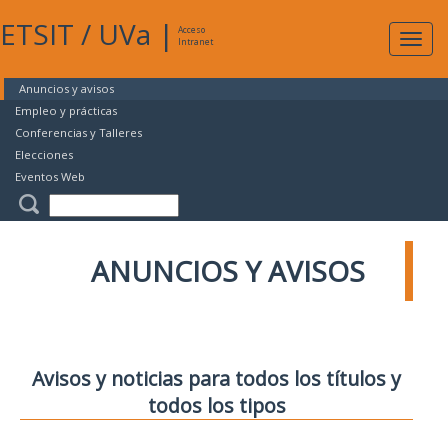
ETSIT
/
UVa
|
Acceso
Expan
Intranet
naveg
Anuncios y avisos
Empleo y prácticas
Conferencias y Talleres
Elecciones
Eventos Web
ANUNCIOS Y AVISOS
Avisos y noticias para todos los títulos y
todos los tipos