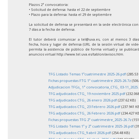
Plazos 2ª convocatoria:
• Solicitud de defensa: hasta el 22 de septiembre
• Plazo para la defensa: hasta el 29 de septiembre
La solicitud de defensa se presentará en la sede electrónica co
7 días a la fecha de defensa.
El tutor deberá comunicar a tel@uva.es, con al menos 3 días 
fecha, hora y lugar de defensa (URL de la sesión virtual de vid
permita la asistencia de público de forma virtual) y se publica
anuncios virtual http://www.tel.uva.es/tablon/avisos.htm.
TFG Listado Temas 1ºcuatrimestre 2025-26.pdf
(285.53
Fichas propuestas FTG 1º cuatrimestre 2025-26.7z
(506
Adjudicacion TFGs_ 1ª convocatoria_CTG_ 03-11_2025.
TFG adjudicados CTG_ 19 noviembre 2025.pdf
(232.068
TFG adjudicados CTG_ 26 enero 2026.pdf
(237.62 KB)
TFG adjudicados CTG_ 23 Febrero 2026.pdf
(237.941 K
TFG adjudicados CTG_ 26 Febrero 2026.pdf
(234.427 K
Fichas propuestas TFG 2º cuatrimestre_2025-26.7z
(151
TFG Listado Temas 1º y 2º cuatrimestre 2025-26.pdf
(31
TFG adjudicados CTG_9 abril 2026.pdf
(254.48 KB)