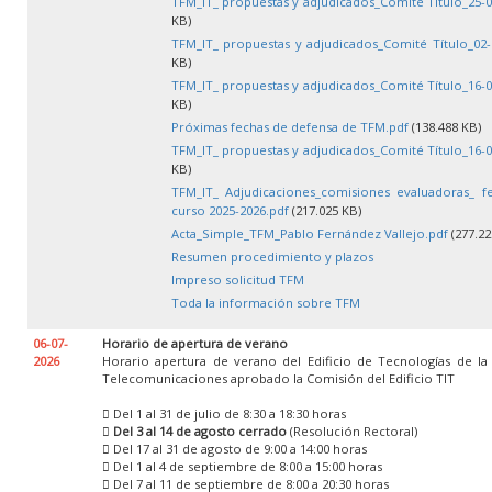
TFM_IT_ propuestas y adjudicados_Comité Título_25-0
KB)
TFM_IT_ propuestas y adjudicados_Comité Título_02-
KB)
TFM_IT_ propuestas y adjudicados_Comité Título_16-0
KB)
Próximas fechas de defensa de TFM.pdf
(138.488 KB)
TFM_IT_ propuestas y adjudicados_Comité Título_16-0
KB)
TFM_IT_ Adjudicaciones_comisiones evaluadoras_ f
curso 2025-2026.pdf
(217.025 KB)
Acta_Simple_TFM_Pablo Fernández Vallejo.pdf
(277.22
Resumen procedimiento y plazos
Impreso solicitud TFM
Toda la información sobre TFM
06-07-
Horario de apertura de verano
2026
Horario apertura de verano del Edificio de Tecnologías de la
Telecomunicaciones aprobado la Comisión del Edificio TIT
 Del 1 al 31 de julio de 8:30 a 18:30 horas

Del 3 al 14 de agosto cerrado
(Resolución Rectoral)
 Del 17 al 31 de agosto de 9:00 a 14:00 horas
 Del 1 al 4 de septiembre de 8:00 a 15:00 horas
 Del 7 al 11 de septiembre de 8:00 a 20:30 horas