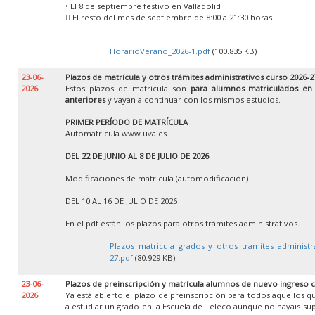
• El 8 de septiembre festivo en Valladolid
 El resto del mes de septiembre de 8:00 a 21:30 horas
HorarioVerano_2026-1.pdf
(100.835 KB)
23-06-
Plazos de matrícula y otros trámites administrativos curso 2026-2
2026
Estos plazos de matrícula son
para alumnos matriculados en
anteriores
y vayan a continuar con los mismos estudios.
PRIMER PERÍODO DE MATRÍCULA
Automatrícula www.uva.es
DEL 22 DE JUNIO AL 8 DE JULIO DE 2026
Modificaciones de matrícula (automodificación)
DEL 10 AL 16 DE JULIO DE 2026
En el pdf están los plazos para otros trámites administrativos.
Plazos matricula grados y otros tramites administr
27.pdf
(80.929 KB)
23-06-
Plazos de preinscripción y matrícula alumnos de nuevo ingreso 
2026
Ya está abierto el plazo de preinscripción para todos aquellos 
a estudiar un grado en la Escuela de Teleco aunque no hayáis su