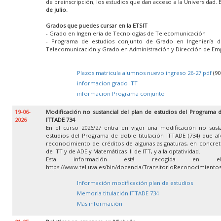
de preinscripción, los estudios que dan acceso a la Universidad. 
de julio.
Grados que puedes cursar en la ETSIT
- Grado en Ingeniería de Tecnologías de Telecomunicación
- Programa de estudios conjunto de Grado en Ingeniería d
Telecomunicación y Grado en Administración y Dirección de Em
Plazos matricula alumnos nuevo ingreso 26-27.pdf
(90
informacion grado ITT
informacion Programa conjunto
19-06-
Modificación no sustancial del plan de estudios del Programa d
2026
ITTADE 734
En el curso 2026/27 entra en vigor una modificación no susta
estudios del Programa de doble titulación ITTADE (734) que af
reconocimiento de créditos de algunas asignaturas, en concret
de ITT y de ADE y Matemáticas III de ITT, y a la optatividad.
Esta información está recogida en e
https://www.tel.uva.es/bin/docencia/TransitorioReconocimient
Información modificación plan de estudios
Memoria titulación ITTADE 734
Más información