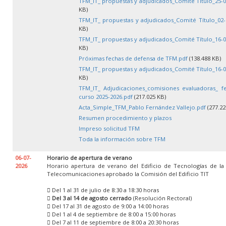
TFM_IT_ propuestas y adjudicados_Comité Título_25-0
KB)
TFM_IT_ propuestas y adjudicados_Comité Título_02-
KB)
TFM_IT_ propuestas y adjudicados_Comité Título_16-0
KB)
Próximas fechas de defensa de TFM.pdf
(138.488 KB)
TFM_IT_ propuestas y adjudicados_Comité Título_16-0
KB)
TFM_IT_ Adjudicaciones_comisiones evaluadoras_ f
curso 2025-2026.pdf
(217.025 KB)
Acta_Simple_TFM_Pablo Fernández Vallejo.pdf
(277.22
Resumen procedimiento y plazos
Impreso solicitud TFM
Toda la información sobre TFM
06-07-
Horario de apertura de verano
2026
Horario apertura de verano del Edificio de Tecnologías de la
Telecomunicaciones aprobado la Comisión del Edificio TIT
 Del 1 al 31 de julio de 8:30 a 18:30 horas

Del 3 al 14 de agosto cerrado
(Resolución Rectoral)
 Del 17 al 31 de agosto de 9:00 a 14:00 horas
 Del 1 al 4 de septiembre de 8:00 a 15:00 horas
 Del 7 al 11 de septiembre de 8:00 a 20:30 horas