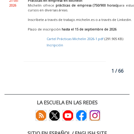
21-05-
Prácticas en empresa en Michelin
2026
Michelín ofrece
prácticas de empresa (750/900 horas)
para estu
cursos en diversas áreas.
Inscríbete a través de trabajo.michelin.es o a través de Linkedin.
Plazo de inscripción
hasta el 15 de septiembre de 2026
.
Cartel Prácticas Michelin 2026-1.pdf
(291.905 KB)
Incripción
1 / 66
LA ESCUELA EN LAS REDES
SITIO EN ESPAÑOL / ENGLISH SITE