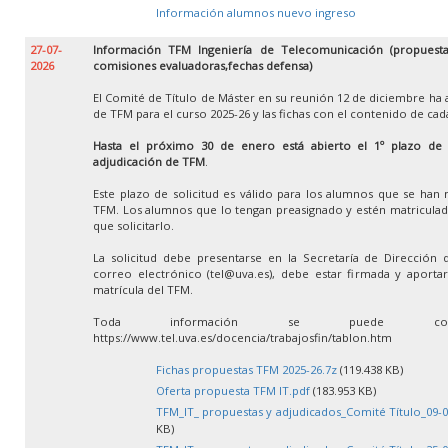
Información alumnos nuevo ingreso
27-07-
Información TFM Ingeniería de Telecomunicación (propuestas
2026
comisiones evaluadoras,fechas defensa)
El Comité de Título de Máster en su reunión 12 de diciembre ha 
de TFM para el curso 2025-26 y las fichas con el contenido de ca
Hasta el próximo 30 de enero está abierto el 1º plazo de so
adjudicación de TFM
.
Este plazo de solicitud es válido para los alumnos que se han 
TFM. Los alumnos que lo tengan preasignado y estén matricula
que solicitarlo.
La solicitud debe presentarse en la Secretaría de Dirección 
correo electrónico (tel@uva.es), debe estar firmada y aportar 
matrícula del TFM.
Toda información se puede con
https://www.tel.uva.es/docencia/trabajosfin/tablon.htm
Fichas propuestas TFM 2025-26.7z
(119.438 KB)
Oferta propuesta TFM IT.pdf
(183.953 KB)
TFM_IT_ propuestas y adjudicados_Comité Título_09-0
KB)