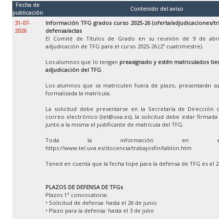
Fecha de
Contenido del aviso
publicación
31-07-
Información TFG grados curso 2025-26 (oferta/adjudicaciones/tr
2026
defensa/actas
El Comité de Títulos de Grado en su reunión de 9 de abri
adjudicación de TFG para el curso 2025-26 (2º cuatrimestre).
Los alumnos que lo tengan
preasignado y estén matriculados tien
adjudicación del TFG
.
Los alumnos que se matriculen fuera de plazo, presentarán su
formalizada la matrícula.
La solicitud debe presentarse en la Secretaría de Dirección 
correo electrónico (tel@uva.es), la solicitud debe estar firmad
junto a la misma el justificante de matrícula del TFG.
Toda la información en e
https://www.tel.uva.es/docencia/trabajosfin/tablon.htm
Tened en cuenta que la fecha tope para la defensa de TFG es el 
PLAZOS DE DEFENSA DE TFGs
Plazos 1ª convocatoria:
• Solicitud de defensa: hasta el 26 de junio
• Plazo para la defensa: hasta el 3 de julio