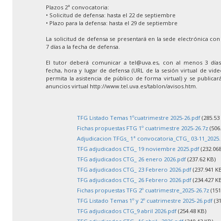
Plazos 2ª convocatoria:
• Solicitud de defensa: hasta el 22 de septiembre
• Plazo para la defensa: hasta el 29 de septiembre
La solicitud de defensa se presentará en la sede electrónica co
7 días a la fecha de defensa.
El tutor deberá comunicar a tel@uva.es, con al menos 3 días 
fecha, hora y lugar de defensa (URL de la sesión virtual de vid
permita la asistencia de público de forma virtual) y se publica
anuncios virtual http://www.tel.uva.es/tablon/avisos.htm.
TFG Listado Temas 1ºcuatrimestre 2025-26.pdf
(285.53
Fichas propuestas FTG 1º cuatrimestre 2025-26.7z
(506
Adjudicacion TFGs_ 1ª convocatoria_CTG_ 03-11_2025.
TFG adjudicados CTG_ 19 noviembre 2025.pdf
(232.068
TFG adjudicados CTG_ 26 enero 2026.pdf
(237.62 KB)
TFG adjudicados CTG_ 23 Febrero 2026.pdf
(237.941 K
TFG adjudicados CTG_ 26 Febrero 2026.pdf
(234.427 K
Fichas propuestas TFG 2º cuatrimestre_2025-26.7z
(151
TFG Listado Temas 1º y 2º cuatrimestre 2025-26.pdf
(31
TFG adjudicados CTG_9 abril 2026.pdf
(254.48 KB)