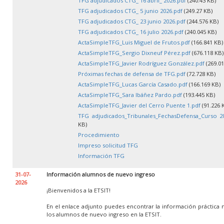
TFG adjudicados CTG_ 16 abril_ 2026.pdf
(240.43 KB)
TFG adjudicados CTG_ 5 junio 2026.pdf
(249.27 KB)
TFG adjudicados CTG_ 23 junio 2026.pdf
(244.576 KB)
TFG adjudicados CTG_ 16 julio 2026.pdf
(240.045 KB)
ActaSimpleTFG_Luis Miguel de Frutos.pdf
(166.841 KB)
ActaSimpleTFG_Sergio Dixneuf Pérez.pdf
(676.118 KB)
ActaSimpleTFG_Javier Rodríguez González.pdf
(269.01
Próximas fechas de defensa de TFG.pdf
(72.728 KB)
ActaSimpleTFG_Lucas García Casado.pdf
(166.169 KB)
ActaSimpleTFG_Sara Ibáñez Pardo.pdf
(193.445 KB)
ActaSimpleTFG_Javier del Cerro Puente 1.pdf
(91.226 
TFG adjudicados_Tribunales_FechasDefensa_Curso 20
KB)
Procedimiento
Impreso solicitud TFG
Información TFG
31-07-
Información alumnos de nuevo ingreso
2026
¡Bienvenidos a la ETSIT!
En el enlace adjunto puedes encontrar la información práctica 
los alumnos de nuevo ingreso en la ETSIT.