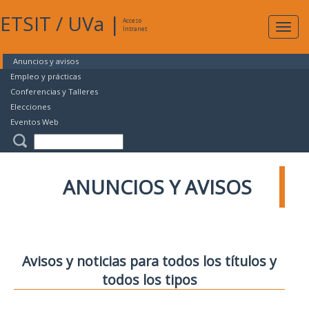
ETSIT
/
UVa
|
Acceso
Expan
Intranet
naveg
Anuncios y avisos
Empleo y prácticas
Conferencias y Talleres
Elecciones
Eventos Web
ANUNCIOS Y AVISOS
Avisos y noticias para todos los títulos y
todos los tipos