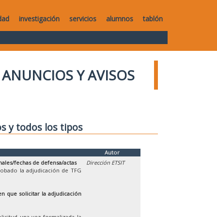
dad
investigación
servicios
alumnos
tablón
ANUNCIOS Y AVISOS
os y todos los tipos
Autor
nales/fechas de defensa/actas
Dirección ETSIT
robado la adjudicación de TFG
n que solicitar la adjudicación
licitud una vez formalizada la