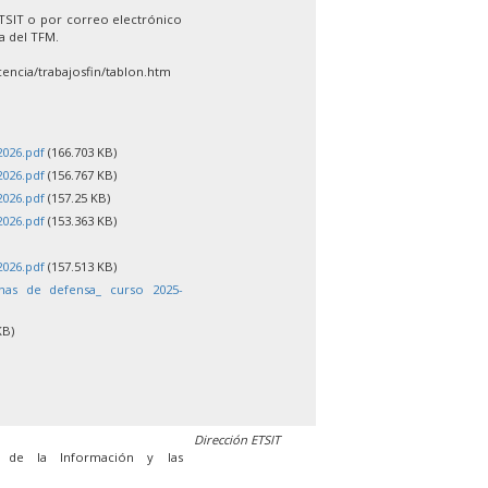
ETSIT o por correo electrónico
la del TFM.
encia/trabajosfin/tablon.htm
2026.pdf
(166.703 KB)
2026.pdf
(156.767 KB)
2026.pdf
(157.25 KB)
2026.pdf
(153.363 KB)
2026.pdf
(157.513 KB)
chas de defensa_ curso 2025-
KB)
Dirección ETSIT
s de la Información y las