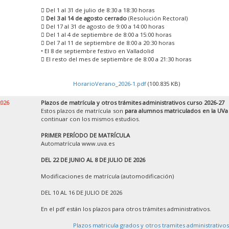
 Del 1 al 31 de julio de 8:30 a 18:30 horas

Del 3 al 14 de agosto cerrado
(Resolución Rectoral)
 Del 17 al 31 de agosto de 9:00 a 14:00 horas
 Del 1 al 4 de septiembre de 8:00 a 15:00 horas
 Del 7 al 11 de septiembre de 8:00 a 20:30 horas
• El 8 de septiembre festivo en Valladolid
 El resto del mes de septiembre de 8:00 a 21:30 horas
HorarioVerano_2026-1.pdf
(100.835 KB)
2026
Plazos de matrícula y otros trámites administrativos curso 2026-27
Estos plazos de matrícula son
para alumnos matriculados en la UVa
continuar con los mismos estudios.
PRIMER PERÍODO DE MATRÍCULA
Automatrícula www.uva.es
DEL 22 DE JUNIO AL 8 DE JULIO DE 2026
Modificaciones de matrícula (automodificación)
DEL 10 AL 16 DE JULIO DE 2026
En el pdf están los plazos para otros trámites administrativos.
Plazos matricula grados y otros tramites administrativos