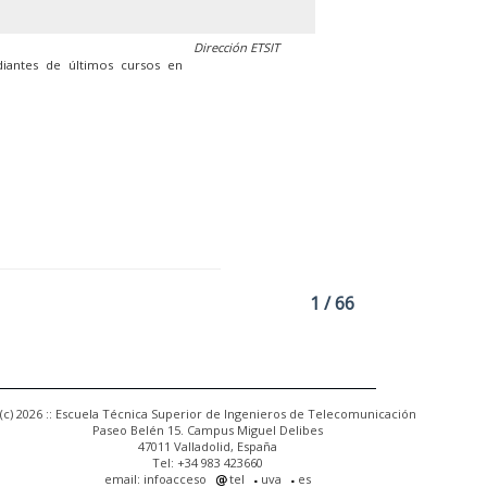
Dirección ETSIT
diantes de últimos cursos en
1 / 66
(c) 2026 :: Escuela Técnica Superior de Ingenieros de Telecomunicación
Paseo Belén 15. Campus Miguel Delibes
47011 Valladolid, España
Tel: +34 983 423660
email: infoacceso
tel
uva
es