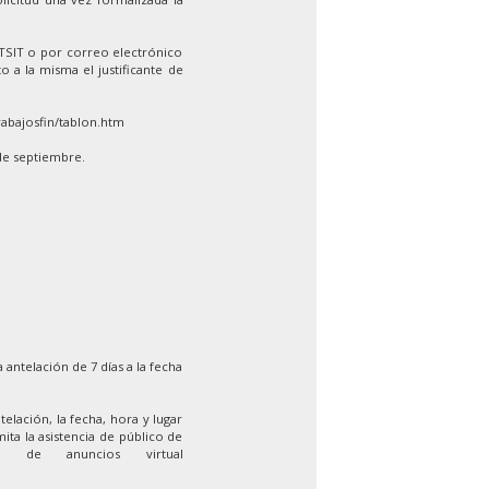
ETSIT o por correo electrónico
o a la misma el justificante de
rabajosfin/tablon.htm
de septiembre.
 antelación de 7 días a la fecha
elación, la fecha, hora y lugar
ita la asistencia de público de
 de anuncios virtual