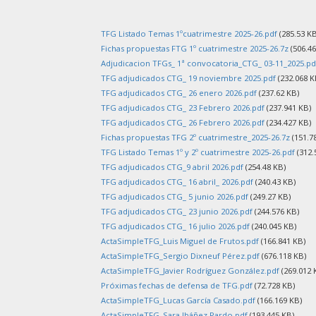
TFG Listado Temas 1ºcuatrimestre 2025-26.pdf
(285.53 KB
Fichas propuestas FTG 1º cuatrimestre 2025-26.7z
(506.46
Adjudicacion TFGs_ 1ª convocatoria_CTG_ 03-11_2025.pd
TFG adjudicados CTG_ 19 noviembre 2025.pdf
(232.068 K
TFG adjudicados CTG_ 26 enero 2026.pdf
(237.62 KB)
TFG adjudicados CTG_ 23 Febrero 2026.pdf
(237.941 KB)
TFG adjudicados CTG_ 26 Febrero 2026.pdf
(234.427 KB)
Fichas propuestas TFG 2º cuatrimestre_2025-26.7z
(151.7
TFG Listado Temas 1º y 2º cuatrimestre 2025-26.pdf
(312.
TFG adjudicados CTG_9 abril 2026.pdf
(254.48 KB)
TFG adjudicados CTG_ 16 abril_ 2026.pdf
(240.43 KB)
TFG adjudicados CTG_ 5 junio 2026.pdf
(249.27 KB)
TFG adjudicados CTG_ 23 junio 2026.pdf
(244.576 KB)
TFG adjudicados CTG_ 16 julio 2026.pdf
(240.045 KB)
ActaSimpleTFG_Luis Miguel de Frutos.pdf
(166.841 KB)
ActaSimpleTFG_Sergio Dixneuf Pérez.pdf
(676.118 KB)
ActaSimpleTFG_Javier Rodríguez González.pdf
(269.012 
Próximas fechas de defensa de TFG.pdf
(72.728 KB)
ActaSimpleTFG_Lucas García Casado.pdf
(166.169 KB)
ActaSimpleTFG_Sara Ibáñez Pardo.pdf
(193.445 KB)