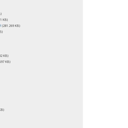
)
1 KB)
f
(281.269 KB)
B)
82 KB)
597 KB)
KB)