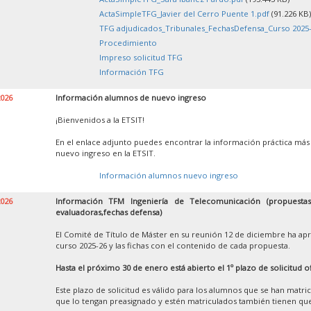
ActaSimpleTFG_Javier del Cerro Puente 1.pdf
(91.226 KB)
TFG adjudicados_Tribunales_FechasDefensa_Curso 2025-
Procedimiento
Impreso solicitud TFG
Información TFG
2026
Información alumnos de nuevo ingreso
¡Bienvenidos a la ETSIT!
En el enlace adjunto puedes encontrar la información práctica más
nuevo ingreso en la ETSIT.
Información alumnos nuevo ingreso
2026
Información TFM Ingeniería de Telecomunicación (propuestas,
evaluadoras,fechas defensa)
El Comité de Título de Máster en su reunión 12 de diciembre ha apr
curso 2025-26 y las fichas con el contenido de cada propuesta.
Hasta el próximo 30 de enero está abierto el 1º plazo de solicitud o
Este plazo de solicitud es válido para los alumnos que se han matr
que lo tengan preasignado y estén matriculados también tienen que 