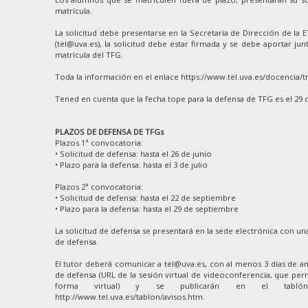
matrícula.
La solicitud debe presentarse en la Secretaría de Dirección de la 
(tel@uva.es), la solicitud debe estar firmada y se debe aportar junt
matrícula del TFG.
Toda la información en el enlace https://www.tel.uva.es/docencia/t
Tened en cuenta que la fecha tope para la defensa de TFG es el 29 
PLAZOS DE DEFENSA DE TFGs
Plazos 1ª convocatoria:
• Solicitud de defensa: hasta el 26 de junio
• Plazo para la defensa: hasta el 3 de julio
Plazos 2ª convocatoria:
• Solicitud de defensa: hasta el 22 de septiembre
• Plazo para la defensa: hasta el 29 de septiembre
La solicitud de defensa se presentará en la sede electrónica con una
de defensa.
El tutor deberá comunicar a tel@uva.es, con al menos 3 días de ant
de defensa (URL de la sesión virtual de videoconferencia, que perm
forma virtual) y se publicarán en el tablón
http://www.tel.uva.es/tablon/avisos.htm.