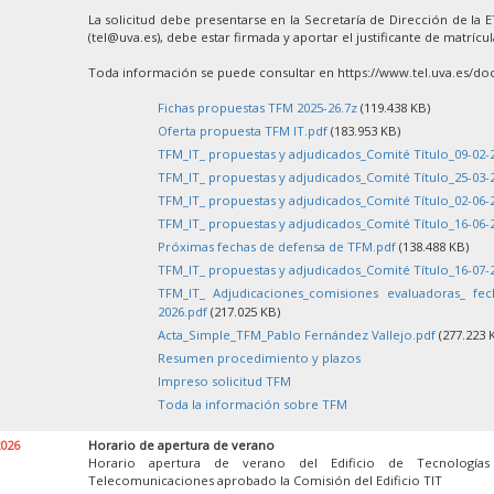
La solicitud debe presentarse en la Secretaría de Dirección de la 
(tel@uva.es), debe estar firmada y aportar el justificante de matrícu
Toda información se puede consultar en https://www.tel.uva.es/doc
Fichas propuestas TFM 2025-26.7z
(119.438 KB)
Oferta propuesta TFM IT.pdf
(183.953 KB)
TFM_IT_ propuestas y adjudicados_Comité Título_09-02-
TFM_IT_ propuestas y adjudicados_Comité Título_25-03-
TFM_IT_ propuestas y adjudicados_Comité Título_02-06-
TFM_IT_ propuestas y adjudicados_Comité Título_16-06-
Próximas fechas de defensa de TFM.pdf
(138.488 KB)
TFM_IT_ propuestas y adjudicados_Comité Título_16-07-
TFM_IT_ Adjudicaciones_comisiones evaluadoras_ fe
2026.pdf
(217.025 KB)
Acta_Simple_TFM_Pablo Fernández Vallejo.pdf
(277.223 
Resumen procedimiento y plazos
Impreso solicitud TFM
Toda la información sobre TFM
2026
Horario de apertura de verano
Horario apertura de verano del Edificio de Tecnología
Telecomunicaciones aprobado la Comisión del Edificio TIT