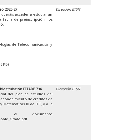
so 2026-27
Dirección ETSIT
 queráis acceder a estudiar un
 fecha de preinscripción, los
io.
ologías de Telecomunicación y
96 KB)
ble titulación ITTADE 734
Dirección ETSIT
cial del plan de estudios del
 reconocimiento de créditos de
 Matemáticas III de ITT, y a la
en el documento
Doble_Grado.pdf