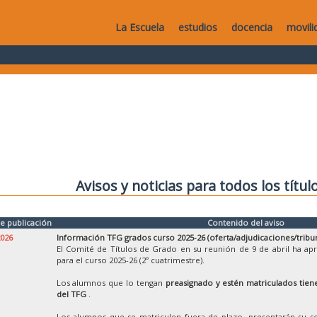
La Escuela
estudios
docencia
movili
Avisos y noticias para todos los títul
e publicación
Contenido del aviso
2026
Información TFG grados curso 2025-26 (oferta/adjudicaciones/tribu
El Comité de Títulos de Grado en su reunión de 9 de abril ha ap
para el curso 2025-26 (2º cuatrimestre).
Los alumnos que lo tengan
preasignado y estén matriculados tiene
del TFG
.
Los alumnos que se matriculen fuera de plazo, presentarán su so