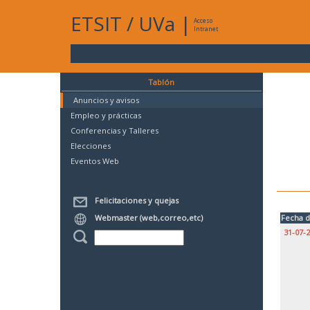
ETSIT
/
UVa
|
Acceso
Intranet
Tablón
Anuncios y avisos
Empleo y prácticas
Conferencias y Talleres
Elecciones
Eventos Web
Felicitaciones y quejas
Webmaster (web,correo,etc)
Fecha d
31-07-