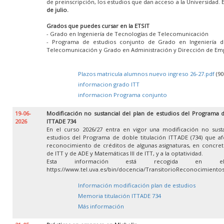
de preinscripción, los estudios que dan acceso a la Universidad. 
de julio.
Grados que puedes cursar en la ETSIT
- Grado en Ingeniería de Tecnologías de Telecomunicación
- Programa de estudios conjunto de Grado en Ingeniería d
Telecomunicación y Grado en Administración y Dirección de Em
Plazos matricula alumnos nuevo ingreso 26-27.pdf
(90
informacion grado ITT
informacion Programa conjunto
19-06-
Modificación no sustancial del plan de estudios del Programa d
2026
ITTADE 734
En el curso 2026/27 entra en vigor una modificación no susta
estudios del Programa de doble titulación ITTADE (734) que af
reconocimiento de créditos de algunas asignaturas, en concret
de ITT y de ADE y Matemáticas III de ITT, y a la optatividad.
Esta información está recogida en e
https://www.tel.uva.es/bin/docencia/TransitorioReconocimient
Información modificación plan de estudios
Memoria titulación ITTADE 734
Más información