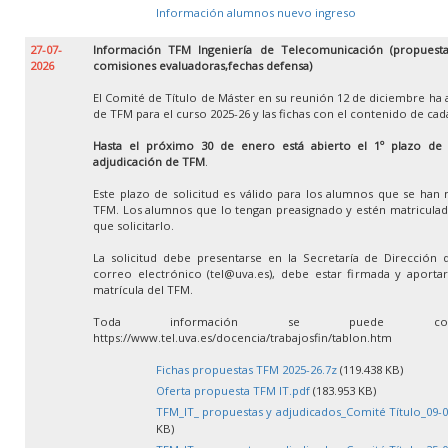
Información alumnos nuevo ingreso
27-07-
Información TFM Ingeniería de Telecomunicación (propuestas
2026
comisiones evaluadoras,fechas defensa)
El Comité de Título de Máster en su reunión 12 de diciembre ha 
de TFM para el curso 2025-26 y las fichas con el contenido de ca
Hasta el próximo 30 de enero está abierto el 1º plazo de so
adjudicación de TFM
.
Este plazo de solicitud es válido para los alumnos que se han 
TFM. Los alumnos que lo tengan preasignado y estén matricula
que solicitarlo.
La solicitud debe presentarse en la Secretaría de Dirección 
correo electrónico (tel@uva.es), debe estar firmada y aportar 
matrícula del TFM.
Toda información se puede con
https://www.tel.uva.es/docencia/trabajosfin/tablon.htm
Fichas propuestas TFM 2025-26.7z
(119.438 KB)
Oferta propuesta TFM IT.pdf
(183.953 KB)
TFM_IT_ propuestas y adjudicados_Comité Título_09-0
KB)