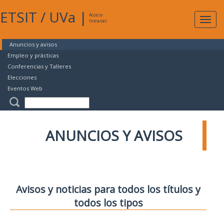
ETSIT
/
UVa
|
Acceso
Expan
Intranet
naveg
Anuncios y avisos
Empleo y prácticas
Conferencias y Talleres
Elecciones
Eventos Web
ANUNCIOS Y AVISOS
Avisos y noticias para todos los títulos y
todos los tipos