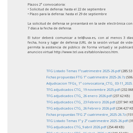
Plazos 2ª convocatoria:
• Solicitud de defensa: hasta el 22 de septiembre
• Plazo para la defensa: hasta el 29 de septiembre
La solicitud de defensa se presentará en la sede electrónica co
7 días a la fecha de defensa.
El tutor deberá comunicar a tel@uva.es, con al menos 3 días 
fecha, hora y lugar de defensa (URL de la sesión virtual de vid
permita la asistencia de público de forma virtual) y se publica
anuncios virtual http://www.tel.uva.es/tablon/avisos.htm.
TFG Listado Temas 1ºcuatrimestre 2025-26.pdf
(285.53
Fichas propuestas FTG 1º cuatrimestre 2025-26.7z
(506
Adjudicacion TFGs_ 1ª convocatoria_CTG_ 03-11_2025.
TFG adjudicados CTG_ 19 noviembre 2025.pdf
(232.068
TFG adjudicados CTG_ 26 enero 2026.pdf
(237.62 KB)
TFG adjudicados CTG_ 23 Febrero 2026.pdf
(237.941 K
TFG adjudicados CTG_ 26 Febrero 2026.pdf
(234.427 K
Fichas propuestas TFG 2º cuatrimestre_2025-26.7z
(151
TFG Listado Temas 1º y 2º cuatrimestre 2025-26.pdf
(31
TFG adjudicados CTG_9 abril 2026.pdf
(254.48 KB)