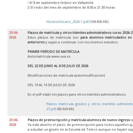
• El 8 de septiembre festivo en Valladolid
 El resto del mes de septiembre de 8:00 a 21:30 horas
HorarioVerano_2026-1.pdf
(100.835 KB)
23-06-
Plazos de matrícula y otros trámites administrativos curso 2026-2
2026
Estos plazos de matrícula son
para alumnos matriculados en
anteriores
y vayan a continuar con los mismos estudios.
PRIMER PERÍODO DE MATRÍCULA
Automatrícula www.uva.es
DEL 22 DE JUNIO AL 8 DE JULIO DE 2026
Modificaciones de matrícula (automodificación)
DEL 10 AL 16 DE JULIO DE 2026
En el pdf están los plazos para otros trámites administrativos.
Plazos matricula grados y otros tramites administr
27.pdf
(80.929 KB)
23-06-
Plazos de preinscripción y matrícula alumnos de nuevo ingreso 
2026
Ya está abierto el plazo de preinscripción para todos aquellos 
a estudiar un grado en la Escuela de Teleco aunque no hayáis su