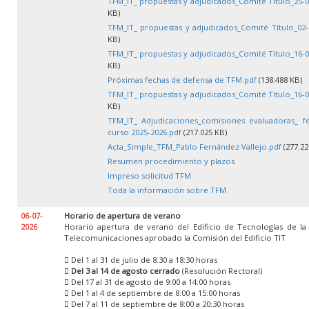
TFM_IT_ propuestas y adjudicados_Comité Título_25-0
KB)
TFM_IT_ propuestas y adjudicados_Comité Título_02-
KB)
TFM_IT_ propuestas y adjudicados_Comité Título_16-0
KB)
Próximas fechas de defensa de TFM.pdf
(138.488 KB)
TFM_IT_ propuestas y adjudicados_Comité Título_16-0
KB)
TFM_IT_ Adjudicaciones_comisiones evaluadoras_ f
curso 2025-2026.pdf
(217.025 KB)
Acta_Simple_TFM_Pablo Fernández Vallejo.pdf
(277.22
Resumen procedimiento y plazos
Impreso solicitud TFM
Toda la información sobre TFM
06-07-
Horario de apertura de verano
2026
Horario apertura de verano del Edificio de Tecnologías de la
Telecomunicaciones aprobado la Comisión del Edificio TIT
 Del 1 al 31 de julio de 8:30 a 18:30 horas

Del 3 al 14 de agosto cerrado
(Resolución Rectoral)
 Del 17 al 31 de agosto de 9:00 a 14:00 horas
 Del 1 al 4 de septiembre de 8:00 a 15:00 horas
 Del 7 al 11 de septiembre de 8:00 a 20:30 horas