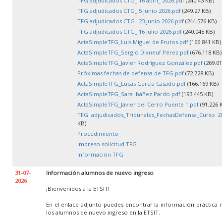
TFG adjudicados CTG_ 16 abril_ 2026.pdf
(240.43 KB)
TFG adjudicados CTG_ 5 junio 2026.pdf
(249.27 KB)
TFG adjudicados CTG_ 23 junio 2026.pdf
(244.576 KB)
TFG adjudicados CTG_ 16 julio 2026.pdf
(240.045 KB)
ActaSimpleTFG_Luis Miguel de Frutos.pdf
(166.841 KB)
ActaSimpleTFG_Sergio Dixneuf Pérez.pdf
(676.118 KB)
ActaSimpleTFG_Javier Rodríguez González.pdf
(269.01
Próximas fechas de defensa de TFG.pdf
(72.728 KB)
ActaSimpleTFG_Lucas García Casado.pdf
(166.169 KB)
ActaSimpleTFG_Sara Ibáñez Pardo.pdf
(193.445 KB)
ActaSimpleTFG_Javier del Cerro Puente 1.pdf
(91.226 
TFG adjudicados_Tribunales_FechasDefensa_Curso 20
KB)
Procedimiento
Impreso solicitud TFG
Información TFG
31-07-
Información alumnos de nuevo ingreso
2026
¡Bienvenidos a la ETSIT!
En el enlace adjunto puedes encontrar la información práctica 
los alumnos de nuevo ingreso en la ETSIT.