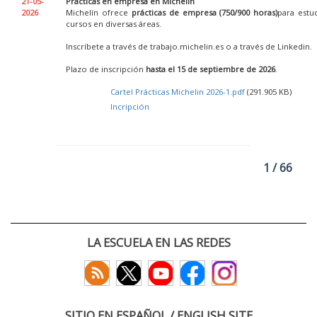
21-05-
Prácticas en empresa en Michelin
2026
Michelín ofrece
prácticas de empresa (750/900 horas)
para estu
cursos en diversas áreas.
Inscríbete a través de trabajo.michelin.es o a través de Linkedin.
Plazo de inscripción
hasta el 15 de septiembre de 2026
.
Cartel Prácticas Michelin 2026-1.pdf
(291.905 KB)
Incripción
1 / 66
LA ESCUELA EN LAS REDES
SITIO EN ESPAÑOL / ENGLISH SITE