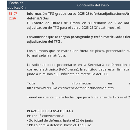
Fecha de
Contenido del aviso
publicación
31-07-
Información TFG grados curso 2025-26 (oferta/adjudicaciones/tr
2026
defensa/actas
El Comité de Títulos de Grado en su reunión de 9 de abri
adjudicación de TFG para el curso 2025-26 (2º cuatrimestre).
Los alumnos que lo tengan
preasignado y estén matriculados tien
adjudicación del TFG
.
Los alumnos que se matriculen fuera de plazo, presentarán su
formalizada la matrícula.
La solicitud debe presentarse en la Secretaría de Dirección 
correo electrónico (tel@uva.es), la solicitud debe estar firmad
junto a la misma el justificante de matrícula del TFG.
Toda la información en e
https://www.tel.uva.es/docencia/trabajosfin/tablon.htm
Tened en cuenta que la fecha tope para la defensa de TFG es el 
PLAZOS DE DEFENSA DE TFGs
Plazos 1ª convocatoria:
• Solicitud de defensa: hasta el 26 de junio
• Plazo para la defensa: hasta el 3 de julio