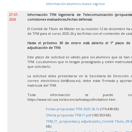
Información alumnos nuevo ingreso
27-07-
Información TFM Ingeniería de Telecomunicación (propuestas
2026
comisiones evaluadoras,fechas defensa)
El Comité de Título de Máster en su reunión 12 de diciembre ha 
de TFM para el curso 2025-26 y las fichas con el contenido de ca
Hasta el próximo 30 de enero está abierto el 1º plazo de so
adjudicación de TFM
.
Este plazo de solicitud es válido para los alumnos que se han 
TFM. Los alumnos que lo tengan preasignado y estén matricula
que solicitarlo.
La solicitud debe presentarse en la Secretaría de Dirección 
correo electrónico (tel@uva.es), debe estar firmada y aportar 
matrícula del TFM.
Toda información se puede con
https://www.tel.uva.es/docencia/trabajosfin/tablon.htm
Fichas propuestas TFM 2025-26.7z
(119.438 KB)
Oferta propuesta TFM IT.pdf
(183.953 KB)
TFM_IT_ propuestas y adjudicados_Comité Título_09-0
KB)