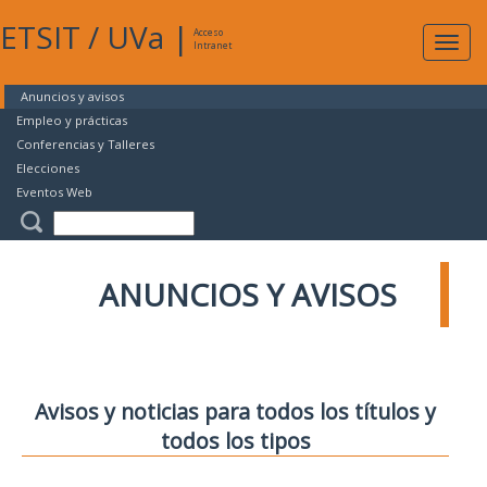
ETSIT
/
UVa
|
Acceso
Expan
Intranet
naveg
Anuncios y avisos
Empleo y prácticas
Conferencias y Talleres
Elecciones
Eventos Web
ANUNCIOS Y AVISOS
Avisos y noticias para todos los títulos y
todos los tipos