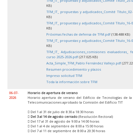
TFM_IT_ propuestas y adjudicados_Comité Título_25-0
KB)
TFM_IT_ propuestas y adjudicados_Comité Título_02-
KB)
TFM_IT_ propuestas y adjudicados_Comité Título_16-0
KB)
Próximas fechas de defensa de TFM.pdf
(138.488 KB)
TFM_IT_ propuestas y adjudicados_Comité Título_16-0
KB)
TFM_IT_ Adjudicaciones_comisiones evaluadoras_ f
curso 2025-2026.pdf
(217.025 KB)
Acta_Simple_TFM_Pablo Fernández Vallejo.pdf
(277.22
Resumen procedimiento y plazos
Impreso solicitud TFM
Toda la información sobre TFM
06-07-
Horario de apertura de verano
2026
Horario apertura de verano del Edificio de Tecnologías de la
Telecomunicaciones aprobado la Comisión del Edificio TIT
 Del 1 al 31 de julio de 8:30 a 18:30 horas

Del 3 al 14 de agosto cerrado
(Resolución Rectoral)
 Del 17 al 31 de agosto de 9:00 a 14:00 horas
 Del 1 al 4 de septiembre de 8:00 a 15:00 horas
 Del 7 al 11 de septiembre de 8:00 a 20:30 horas