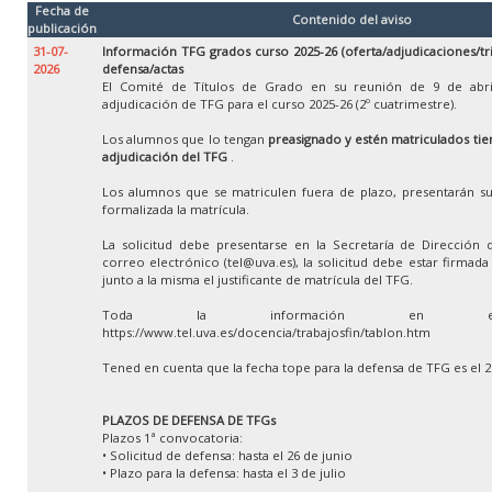
Fecha de
Contenido del aviso
publicación
31-07-
Información TFG grados curso 2025-26 (oferta/adjudicaciones/tr
2026
defensa/actas
El Comité de Títulos de Grado en su reunión de 9 de abri
adjudicación de TFG para el curso 2025-26 (2º cuatrimestre).
Los alumnos que lo tengan
preasignado y estén matriculados tien
adjudicación del TFG
.
Los alumnos que se matriculen fuera de plazo, presentarán su
formalizada la matrícula.
La solicitud debe presentarse en la Secretaría de Dirección 
correo electrónico (tel@uva.es), la solicitud debe estar firmad
junto a la misma el justificante de matrícula del TFG.
Toda la información en e
https://www.tel.uva.es/docencia/trabajosfin/tablon.htm
Tened en cuenta que la fecha tope para la defensa de TFG es el 
PLAZOS DE DEFENSA DE TFGs
Plazos 1ª convocatoria:
• Solicitud de defensa: hasta el 26 de junio
• Plazo para la defensa: hasta el 3 de julio