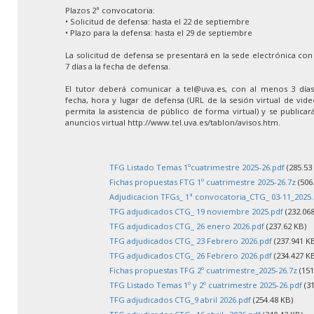
Plazos 2ª convocatoria:
• Solicitud de defensa: hasta el 22 de septiembre
• Plazo para la defensa: hasta el 29 de septiembre
La solicitud de defensa se presentará en la sede electrónica co
7 días a la fecha de defensa.
El tutor deberá comunicar a tel@uva.es, con al menos 3 días 
fecha, hora y lugar de defensa (URL de la sesión virtual de vid
permita la asistencia de público de forma virtual) y se publica
anuncios virtual http://www.tel.uva.es/tablon/avisos.htm.
TFG Listado Temas 1ºcuatrimestre 2025-26.pdf
(285.53
Fichas propuestas FTG 1º cuatrimestre 2025-26.7z
(506
Adjudicacion TFGs_ 1ª convocatoria_CTG_ 03-11_2025.
TFG adjudicados CTG_ 19 noviembre 2025.pdf
(232.068
TFG adjudicados CTG_ 26 enero 2026.pdf
(237.62 KB)
TFG adjudicados CTG_ 23 Febrero 2026.pdf
(237.941 K
TFG adjudicados CTG_ 26 Febrero 2026.pdf
(234.427 K
Fichas propuestas TFG 2º cuatrimestre_2025-26.7z
(151
TFG Listado Temas 1º y 2º cuatrimestre 2025-26.pdf
(31
TFG adjudicados CTG_9 abril 2026.pdf
(254.48 KB)