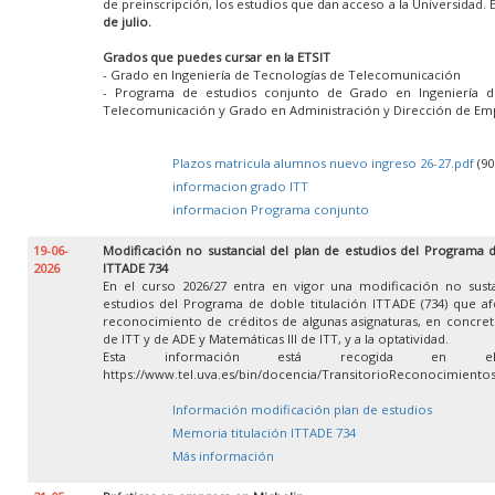
de preinscripción, los estudios que dan acceso a la Universidad. 
de julio.
Grados que puedes cursar en la ETSIT
- Grado en Ingeniería de Tecnologías de Telecomunicación
- Programa de estudios conjunto de Grado en Ingeniería d
Telecomunicación y Grado en Administración y Dirección de Em
Plazos matricula alumnos nuevo ingreso 26-27.pdf
(90
informacion grado ITT
informacion Programa conjunto
19-06-
Modificación no sustancial del plan de estudios del Programa d
2026
ITTADE 734
En el curso 2026/27 entra en vigor una modificación no susta
estudios del Programa de doble titulación ITTADE (734) que af
reconocimiento de créditos de algunas asignaturas, en concret
de ITT y de ADE y Matemáticas III de ITT, y a la optatividad.
Esta información está recogida en e
https://www.tel.uva.es/bin/docencia/TransitorioReconocimient
Información modificación plan de estudios
Memoria titulación ITTADE 734
Más información