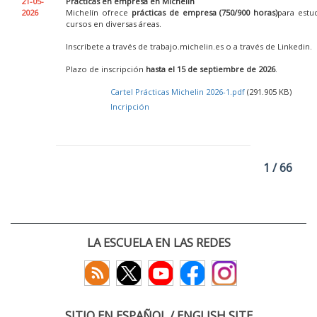
21-05-
Prácticas en empresa en Michelin
2026
Michelín ofrece
prácticas de empresa (750/900 horas)
para estu
cursos en diversas áreas.
Inscríbete a través de trabajo.michelin.es o a través de Linkedin.
Plazo de inscripción
hasta el 15 de septiembre de 2026
.
Cartel Prácticas Michelin 2026-1.pdf
(291.905 KB)
Incripción
1 / 66
LA ESCUELA EN LAS REDES
SITIO EN ESPAÑOL / ENGLISH SITE