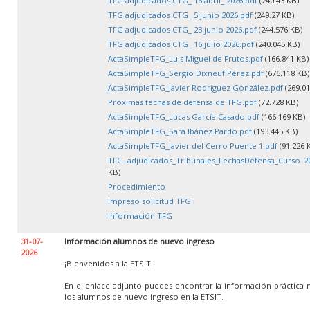
TFG adjudicados CTG_ 16 abril_ 2026.pdf
(240.43 KB)
TFG adjudicados CTG_ 5 junio 2026.pdf
(249.27 KB)
TFG adjudicados CTG_ 23 junio 2026.pdf
(244.576 KB)
TFG adjudicados CTG_ 16 julio 2026.pdf
(240.045 KB)
ActaSimpleTFG_Luis Miguel de Frutos.pdf
(166.841 KB)
ActaSimpleTFG_Sergio Dixneuf Pérez.pdf
(676.118 KB)
ActaSimpleTFG_Javier Rodríguez González.pdf
(269.01
Próximas fechas de defensa de TFG.pdf
(72.728 KB)
ActaSimpleTFG_Lucas García Casado.pdf
(166.169 KB)
ActaSimpleTFG_Sara Ibáñez Pardo.pdf
(193.445 KB)
ActaSimpleTFG_Javier del Cerro Puente 1.pdf
(91.226 
TFG adjudicados_Tribunales_FechasDefensa_Curso 20
KB)
Procedimiento
Impreso solicitud TFG
Información TFG
31-07-
Información alumnos de nuevo ingreso
2026
¡Bienvenidos a la ETSIT!
En el enlace adjunto puedes encontrar la información práctica 
los alumnos de nuevo ingreso en la ETSIT.