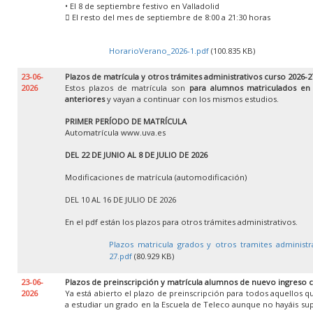
• El 8 de septiembre festivo en Valladolid
 El resto del mes de septiembre de 8:00 a 21:30 horas
HorarioVerano_2026-1.pdf
(100.835 KB)
23-06-
Plazos de matrícula y otros trámites administrativos curso 2026-2
2026
Estos plazos de matrícula son
para alumnos matriculados en
anteriores
y vayan a continuar con los mismos estudios.
PRIMER PERÍODO DE MATRÍCULA
Automatrícula www.uva.es
DEL 22 DE JUNIO AL 8 DE JULIO DE 2026
Modificaciones de matrícula (automodificación)
DEL 10 AL 16 DE JULIO DE 2026
En el pdf están los plazos para otros trámites administrativos.
Plazos matricula grados y otros tramites administr
27.pdf
(80.929 KB)
23-06-
Plazos de preinscripción y matrícula alumnos de nuevo ingreso 
2026
Ya está abierto el plazo de preinscripción para todos aquellos 
a estudiar un grado en la Escuela de Teleco aunque no hayáis su