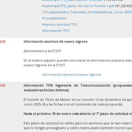
ActaSimpleTFG_Javier del Cerro Puente 1.pdf
(91.226 KB)
TFG adjudicados_Tribunales_FechasDefensa_Curso 2025-
Procedimiento
Impreso solicitud TFG
Información TFG
2026
Información alumnos de nuevo ingreso
¡Bienvenidos a la ETSIT!
En el enlace adjunto puedes encontrar la información práctica más
nuevo ingreso en la ETSIT.
Información alumnos nuevo ingreso
2026
Información TFM Ingeniería de Telecomunicación (propuestas,
evaluadoras,fechas defensa)
El Comité de Título de Máster en su reunión 12 de diciembre ha apr
curso 2025-26 y las fichas con el contenido de cada propuesta.
Hasta el próximo 30 de enero está abierto el 1º plazo de solicitud o
Este plazo de solicitud es válido para los alumnos que se han matr
que lo tengan preasignado y estén matriculados también tienen que 