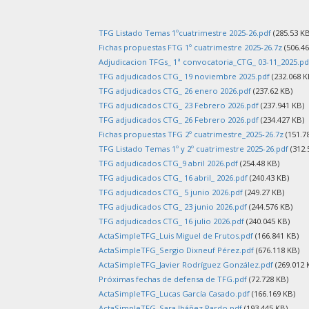
TFG Listado Temas 1ºcuatrimestre 2025-26.pdf
(285.53 KB
Fichas propuestas FTG 1º cuatrimestre 2025-26.7z
(506.46
Adjudicacion TFGs_ 1ª convocatoria_CTG_ 03-11_2025.pd
TFG adjudicados CTG_ 19 noviembre 2025.pdf
(232.068 K
TFG adjudicados CTG_ 26 enero 2026.pdf
(237.62 KB)
TFG adjudicados CTG_ 23 Febrero 2026.pdf
(237.941 KB)
TFG adjudicados CTG_ 26 Febrero 2026.pdf
(234.427 KB)
Fichas propuestas TFG 2º cuatrimestre_2025-26.7z
(151.7
TFG Listado Temas 1º y 2º cuatrimestre 2025-26.pdf
(312.
TFG adjudicados CTG_9 abril 2026.pdf
(254.48 KB)
TFG adjudicados CTG_ 16 abril_ 2026.pdf
(240.43 KB)
TFG adjudicados CTG_ 5 junio 2026.pdf
(249.27 KB)
TFG adjudicados CTG_ 23 junio 2026.pdf
(244.576 KB)
TFG adjudicados CTG_ 16 julio 2026.pdf
(240.045 KB)
ActaSimpleTFG_Luis Miguel de Frutos.pdf
(166.841 KB)
ActaSimpleTFG_Sergio Dixneuf Pérez.pdf
(676.118 KB)
ActaSimpleTFG_Javier Rodríguez González.pdf
(269.012 
Próximas fechas de defensa de TFG.pdf
(72.728 KB)
ActaSimpleTFG_Lucas García Casado.pdf
(166.169 KB)
ActaSimpleTFG_Sara Ibáñez Pardo.pdf
(193.445 KB)