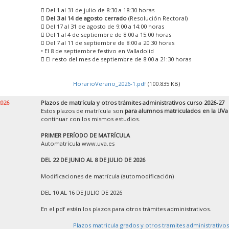
 Del 1 al 31 de julio de 8:30 a 18:30 horas

Del 3 al 14 de agosto cerrado
(Resolución Rectoral)
 Del 17 al 31 de agosto de 9:00 a 14:00 horas
 Del 1 al 4 de septiembre de 8:00 a 15:00 horas
 Del 7 al 11 de septiembre de 8:00 a 20:30 horas
• El 8 de septiembre festivo en Valladolid
 El resto del mes de septiembre de 8:00 a 21:30 horas
HorarioVerano_2026-1.pdf
(100.835 KB)
2026
Plazos de matrícula y otros trámites administrativos curso 2026-27
Estos plazos de matrícula son
para alumnos matriculados en la UVa
continuar con los mismos estudios.
PRIMER PERÍODO DE MATRÍCULA
Automatrícula www.uva.es
DEL 22 DE JUNIO AL 8 DE JULIO DE 2026
Modificaciones de matrícula (automodificación)
DEL 10 AL 16 DE JULIO DE 2026
En el pdf están los plazos para otros trámites administrativos.
Plazos matricula grados y otros tramites administrativos