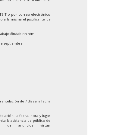
ETSIT o por correo electrónico
o a la misma el justificante de
rabajosfin/tablon.htm
de septiembre.
 antelación de 7 días a la fecha
elación, la fecha, hora y lugar
ita la asistencia de público de
 de anuncios virtual