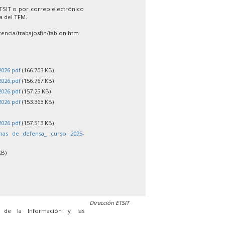
ETSIT o por correo electrónico
la del TFM.
encia/trabajosfin/tablon.htm
2026.pdf
(166.703 KB)
2026.pdf
(156.767 KB)
2026.pdf
(157.25 KB)
2026.pdf
(153.363 KB)
2026.pdf
(157.513 KB)
chas de defensa_ curso 2025-
KB)
Dirección ETSIT
s de la Información y las