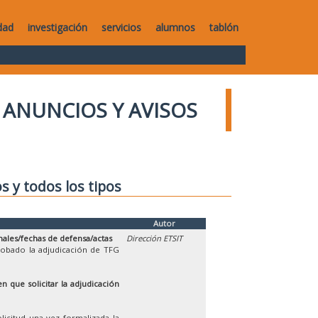
dad
investigación
servicios
alumnos
tablón
ANUNCIOS Y AVISOS
os y todos los tipos
Autor
nales/fechas de defensa/actas
Dirección ETSIT
robado la adjudicación de TFG
n que solicitar la adjudicación
licitud una vez formalizada la