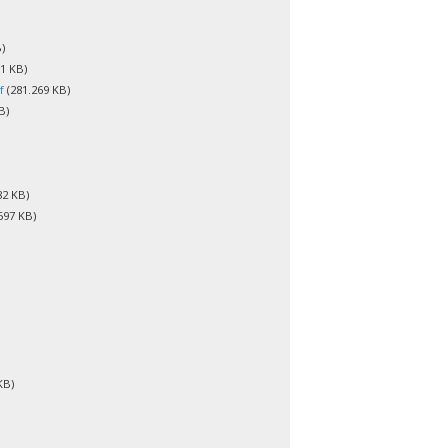
)
1 KB)
f
(281.269 KB)
B)
82 KB)
597 KB)
KB)