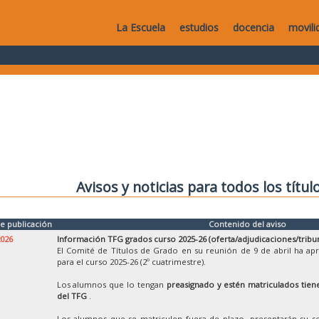
La Escuela
estudios
docencia
movili
Avisos y noticias para todos los títul
e publicación
Contenido del aviso
2026
Información TFG grados curso 2025-26 (oferta/adjudicaciones/tribu
El Comité de Títulos de Grado en su reunión de 9 de abril ha ap
para el curso 2025-26 (2º cuatrimestre).
Los alumnos que lo tengan
preasignado y estén matriculados tiene
del TFG
.
Los alumnos que se matriculen fuera de plazo, presentarán su so