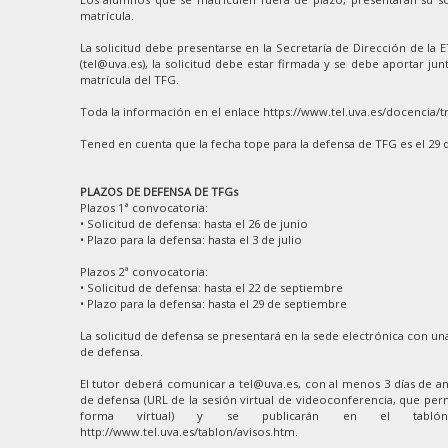
matrícula.
La solicitud debe presentarse en la Secretaría de Dirección de la 
(tel@uva.es), la solicitud debe estar firmada y se debe aportar junt
matrícula del TFG.
Toda la información en el enlace https://www.tel.uva.es/docencia/t
Tened en cuenta que la fecha tope para la defensa de TFG es el 29 
PLAZOS DE DEFENSA DE TFGs
Plazos 1ª convocatoria:
• Solicitud de defensa: hasta el 26 de junio
• Plazo para la defensa: hasta el 3 de julio
Plazos 2ª convocatoria:
• Solicitud de defensa: hasta el 22 de septiembre
• Plazo para la defensa: hasta el 29 de septiembre
La solicitud de defensa se presentará en la sede electrónica con una
de defensa.
El tutor deberá comunicar a tel@uva.es, con al menos 3 días de ant
de defensa (URL de la sesión virtual de videoconferencia, que perm
forma virtual) y se publicarán en el tablón
http://www.tel.uva.es/tablon/avisos.htm.