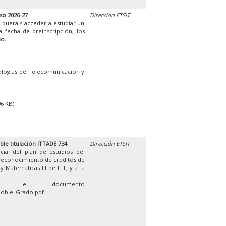
so 2026-27
Dirección ETSIT
 queráis acceder a estudiar un
 fecha de preinscripción, los
io.
ologías de Telecomunicación y
96 KB)
ble titulación ITTADE 734
Dirección ETSIT
cial del plan de estudios del
 reconocimiento de créditos de
 Matemáticas III de ITT, y a la
en el documento
Doble_Grado.pdf