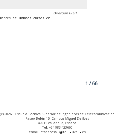
Dirección ETSIT
diantes de últimos cursos en
1 / 66
(c) 2026 :: Escuela Técnica Superior de Ingenieros de Telecomunicación
Paseo Belén 15. Campus Miguel Delibes
47011 Valladolid, España
Tel: +34 983 423660
email: infoacceso
tel
uva
es