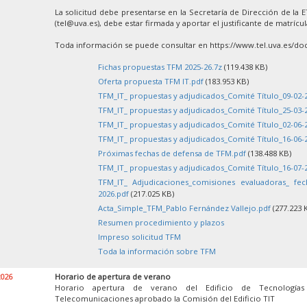
La solicitud debe presentarse en la Secretaría de Dirección de la 
(tel@uva.es), debe estar firmada y aportar el justificante de matrícu
Toda información se puede consultar en https://www.tel.uva.es/doc
Fichas propuestas TFM 2025-26.7z
(119.438 KB)
Oferta propuesta TFM IT.pdf
(183.953 KB)
TFM_IT_ propuestas y adjudicados_Comité Título_09-02-
TFM_IT_ propuestas y adjudicados_Comité Título_25-03-
TFM_IT_ propuestas y adjudicados_Comité Título_02-06-
TFM_IT_ propuestas y adjudicados_Comité Título_16-06-
Próximas fechas de defensa de TFM.pdf
(138.488 KB)
TFM_IT_ propuestas y adjudicados_Comité Título_16-07-
TFM_IT_ Adjudicaciones_comisiones evaluadoras_ fe
2026.pdf
(217.025 KB)
Acta_Simple_TFM_Pablo Fernández Vallejo.pdf
(277.223 
Resumen procedimiento y plazos
Impreso solicitud TFM
Toda la información sobre TFM
2026
Horario de apertura de verano
Horario apertura de verano del Edificio de Tecnología
Telecomunicaciones aprobado la Comisión del Edificio TIT