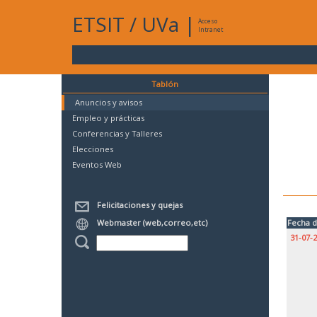
ETSIT
/
UVa
|
Acceso
Intranet
Tablón
Anuncios y avisos
Empleo y prácticas
Conferencias y Talleres
Elecciones
Eventos Web
Felicitaciones y quejas
Webmaster (web,correo,etc)
Fecha d
31-07-