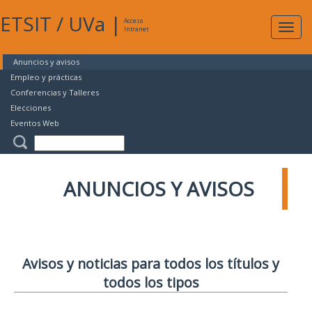
ETSIT
/
UVa
|
Acceso
Expan
Intranet
naveg
Anuncios y avisos
Empleo y prácticas
Conferencias y Talleres
Elecciones
Eventos Web
ANUNCIOS Y AVISOS
Avisos y noticias para todos los títulos y
todos los tipos