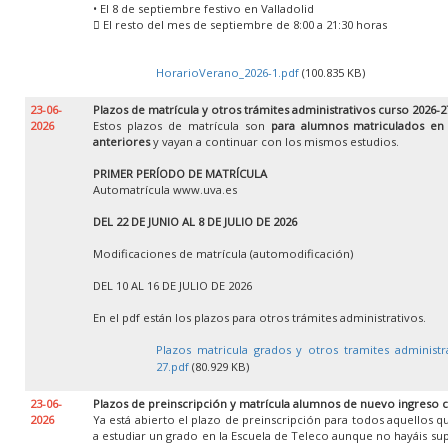
• El 8 de septiembre festivo en Valladolid
 El resto del mes de septiembre de 8:00 a 21:30 horas
HorarioVerano_2026-1.pdf
(100.835 KB)
23-06-
Plazos de matrícula y otros trámites administrativos curso 2026-2
2026
Estos plazos de matrícula son
para alumnos matriculados en
anteriores
y vayan a continuar con los mismos estudios.
PRIMER PERÍODO DE MATRÍCULA
Automatrícula www.uva.es
DEL 22 DE JUNIO AL 8 DE JULIO DE 2026
Modificaciones de matrícula (automodificación)
DEL 10 AL 16 DE JULIO DE 2026
En el pdf están los plazos para otros trámites administrativos.
Plazos matricula grados y otros tramites administr
27.pdf
(80.929 KB)
23-06-
Plazos de preinscripción y matrícula alumnos de nuevo ingreso 
2026
Ya está abierto el plazo de preinscripción para todos aquellos 
a estudiar un grado en la Escuela de Teleco aunque no hayáis su