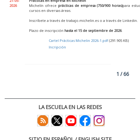
21-05-
Prácticas en empresa en Michelin
2026
Michelín ofrece
prácticas de empresa (750/900 horas)
para estu
cursos en diversas áreas.
Inscríbete a través de trabajo.michelin.es o a través de Linkedin.
Plazo de inscripción
hasta el 15 de septiembre de 2026
.
Cartel Prácticas Michelin 2026-1.pdf
(291.905 KB)
Incripción
1 / 66
LA ESCUELA EN LAS REDES
SITIO EN ESPAÑOL / ENGLISH SITE