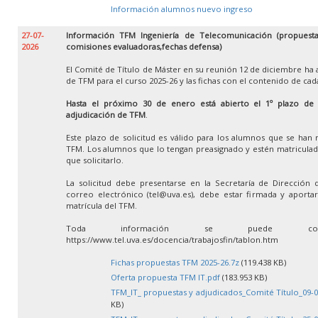
Información alumnos nuevo ingreso
27-07-
Información TFM Ingeniería de Telecomunicación (propuestas
2026
comisiones evaluadoras,fechas defensa)
El Comité de Título de Máster en su reunión 12 de diciembre ha 
de TFM para el curso 2025-26 y las fichas con el contenido de ca
Hasta el próximo 30 de enero está abierto el 1º plazo de so
adjudicación de TFM
.
Este plazo de solicitud es válido para los alumnos que se han 
TFM. Los alumnos que lo tengan preasignado y estén matricula
que solicitarlo.
La solicitud debe presentarse en la Secretaría de Dirección 
correo electrónico (tel@uva.es), debe estar firmada y aportar 
matrícula del TFM.
Toda información se puede con
https://www.tel.uva.es/docencia/trabajosfin/tablon.htm
Fichas propuestas TFM 2025-26.7z
(119.438 KB)
Oferta propuesta TFM IT.pdf
(183.953 KB)
TFM_IT_ propuestas y adjudicados_Comité Título_09-0
KB)