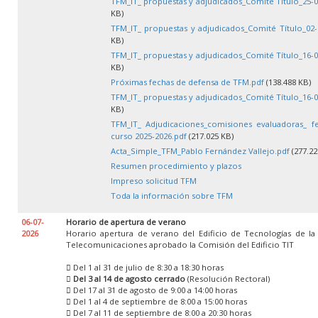
TFM_IT_ propuestas y adjudicados_Comité Título_25-0
KB)
TFM_IT_ propuestas y adjudicados_Comité Título_02-
KB)
TFM_IT_ propuestas y adjudicados_Comité Título_16-0
KB)
Próximas fechas de defensa de TFM.pdf
(138.488 KB)
TFM_IT_ propuestas y adjudicados_Comité Título_16-0
KB)
TFM_IT_ Adjudicaciones_comisiones evaluadoras_ f
curso 2025-2026.pdf
(217.025 KB)
Acta_Simple_TFM_Pablo Fernández Vallejo.pdf
(277.22
Resumen procedimiento y plazos
Impreso solicitud TFM
Toda la información sobre TFM
06-07-
Horario de apertura de verano
2026
Horario apertura de verano del Edificio de Tecnologías de la
Telecomunicaciones aprobado la Comisión del Edificio TIT
 Del 1 al 31 de julio de 8:30 a 18:30 horas

Del 3 al 14 de agosto cerrado
(Resolución Rectoral)
 Del 17 al 31 de agosto de 9:00 a 14:00 horas
 Del 1 al 4 de septiembre de 8:00 a 15:00 horas
 Del 7 al 11 de septiembre de 8:00 a 20:30 horas