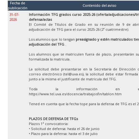
Fecha de
Contenido del aviso
publicación
31-07-
Información TFG grados curso 2025-26 (oferta/adjudicaciones/tr
2026
defensa/actas
El Comité de Títulos de Grado en su reunión de 9 de abri
adjudicación de TFG para el curso 2025-26 (2º cuatrimestre).
Los alumnos que lo tengan
preasignado y estén matriculados tien
adjudicación del TFG
.
Los alumnos que se matriculen fuera de plazo, presentarán su
formalizada la matrícula.
La solicitud debe presentarse en la Secretaría de Dirección 
correo electrónico (tel@uva.es), la solicitud debe estar firmad
junto a la misma el justificante de matrícula del TFG.
Toda la información en e
https://www.tel.uva.es/docencia/trabajosfin/tablon.htm
Tened en cuenta que la fecha tope para la defensa de TFG es el 
PLAZOS DE DEFENSA DE TFGs
Plazos 1ª convocatoria:
• Solicitud de defensa: hasta el 26 de junio
• Plazo para la defensa: hasta el 3 de julio