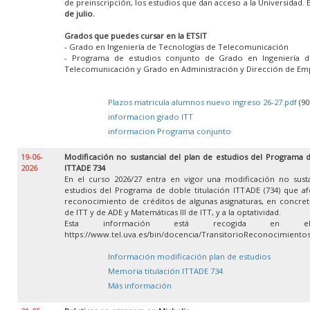
de preinscripción, los estudios que dan acceso a la Universidad. 
de julio.
Grados que puedes cursar en la ETSIT
- Grado en Ingeniería de Tecnologías de Telecomunicación
- Programa de estudios conjunto de Grado en Ingeniería d
Telecomunicación y Grado en Administración y Dirección de Em
Plazos matricula alumnos nuevo ingreso 26-27.pdf
(90
informacion grado ITT
informacion Programa conjunto
19-06-
Modificación no sustancial del plan de estudios del Programa d
2026
ITTADE 734
En el curso 2026/27 entra en vigor una modificación no susta
estudios del Programa de doble titulación ITTADE (734) que af
reconocimiento de créditos de algunas asignaturas, en concret
de ITT y de ADE y Matemáticas III de ITT, y a la optatividad.
Esta información está recogida en e
https://www.tel.uva.es/bin/docencia/TransitorioReconocimient
Información modificación plan de estudios
Memoria titulación ITTADE 734
Más información