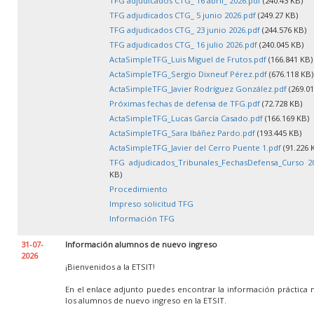
TFG adjudicados CTG_ 16 abril_ 2026.pdf
(240.43 KB)
TFG adjudicados CTG_ 5 junio 2026.pdf
(249.27 KB)
TFG adjudicados CTG_ 23 junio 2026.pdf
(244.576 KB)
TFG adjudicados CTG_ 16 julio 2026.pdf
(240.045 KB)
ActaSimpleTFG_Luis Miguel de Frutos.pdf
(166.841 KB)
ActaSimpleTFG_Sergio Dixneuf Pérez.pdf
(676.118 KB)
ActaSimpleTFG_Javier Rodríguez González.pdf
(269.01
Próximas fechas de defensa de TFG.pdf
(72.728 KB)
ActaSimpleTFG_Lucas García Casado.pdf
(166.169 KB)
ActaSimpleTFG_Sara Ibáñez Pardo.pdf
(193.445 KB)
ActaSimpleTFG_Javier del Cerro Puente 1.pdf
(91.226 
TFG adjudicados_Tribunales_FechasDefensa_Curso 20
KB)
Procedimiento
Impreso solicitud TFG
Información TFG
31-07-
Información alumnos de nuevo ingreso
2026
¡Bienvenidos a la ETSIT!
En el enlace adjunto puedes encontrar la información práctica 
los alumnos de nuevo ingreso en la ETSIT.