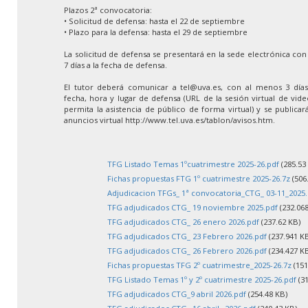
Plazos 2ª convocatoria:
• Solicitud de defensa: hasta el 22 de septiembre
• Plazo para la defensa: hasta el 29 de septiembre
La solicitud de defensa se presentará en la sede electrónica co
7 días a la fecha de defensa.
El tutor deberá comunicar a tel@uva.es, con al menos 3 días 
fecha, hora y lugar de defensa (URL de la sesión virtual de vid
permita la asistencia de público de forma virtual) y se publica
anuncios virtual http://www.tel.uva.es/tablon/avisos.htm.
TFG Listado Temas 1ºcuatrimestre 2025-26.pdf
(285.53
Fichas propuestas FTG 1º cuatrimestre 2025-26.7z
(506
Adjudicacion TFGs_ 1ª convocatoria_CTG_ 03-11_2025.
TFG adjudicados CTG_ 19 noviembre 2025.pdf
(232.068
TFG adjudicados CTG_ 26 enero 2026.pdf
(237.62 KB)
TFG adjudicados CTG_ 23 Febrero 2026.pdf
(237.941 K
TFG adjudicados CTG_ 26 Febrero 2026.pdf
(234.427 K
Fichas propuestas TFG 2º cuatrimestre_2025-26.7z
(151
TFG Listado Temas 1º y 2º cuatrimestre 2025-26.pdf
(31
TFG adjudicados CTG_9 abril 2026.pdf
(254.48 KB)