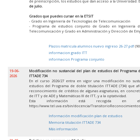
de preinscripción, los estudios que dan acceso a la Universidad. 
de julio.
Grados que puedes cursar en la ETSIT
- Grado en Ingeniería de Tecnologías de Telecomunicación
- Programa de estudios conjunto de Grado en Ingeniería d
Telecomunicación y Grado en Administración y Dirección de Em
Plazos matricula alumnos nuevo ingreso 26-27.pdf
(90
informacion grado ITT
informacion Programa conjunto
19-06-
Modificación no sustancial del plan de estudios del Programa d
2026
ITTADE 734
En el curso 2026/27 entra en vigor una modificación no susta
estudios del Programa de doble titulación ITTADE (734) que af
reconocimiento de créditos de algunas asignaturas, en concret
de ITT y de ADE y Matemáticas III de ITT, y a la optatividad.
Esta información está recogida en e
https://www.tel.uva.es/bin/docencia/TransitorioReconocimient
Información modificación plan de estudios
Memoria titulación ITTADE 734
Más información