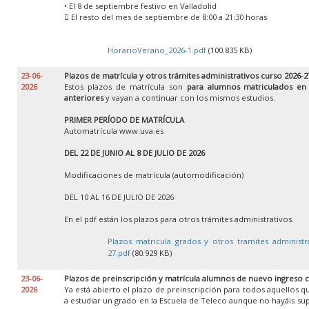
• El 8 de septiembre festivo en Valladolid
 El resto del mes de septiembre de 8:00 a 21:30 horas
HorarioVerano_2026-1.pdf
(100.835 KB)
23-06-
Plazos de matrícula y otros trámites administrativos curso 2026-2
2026
Estos plazos de matrícula son
para alumnos matriculados en
anteriores
y vayan a continuar con los mismos estudios.
PRIMER PERÍODO DE MATRÍCULA
Automatrícula www.uva.es
DEL 22 DE JUNIO AL 8 DE JULIO DE 2026
Modificaciones de matrícula (automodificación)
DEL 10 AL 16 DE JULIO DE 2026
En el pdf están los plazos para otros trámites administrativos.
Plazos matricula grados y otros tramites administr
27.pdf
(80.929 KB)
23-06-
Plazos de preinscripción y matrícula alumnos de nuevo ingreso 
2026
Ya está abierto el plazo de preinscripción para todos aquellos 
a estudiar un grado en la Escuela de Teleco aunque no hayáis su