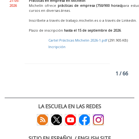
21-05-
Prácticas en empresa en Michelin
2026
Michelín ofrece
prácticas de empresa (750/900 horas)
para estu
cursos en diversas áreas.
Inscríbete a través de trabajo.michelin.es o a través de Linkedin.
Plazo de inscripción
hasta el 15 de septiembre de 2026
.
Cartel Prácticas Michelin 2026-1.pdf
(291.905 KB)
Incripción
1 / 66
LA ESCUELA EN LAS REDES
SITIO EN ESPAÑOL / ENGLISH SITE