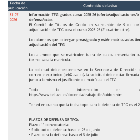
Fecha de
Contenido del aviso
publicación
31-07-
Información TFG grados curso 2025-26 (oferta/adjudicaciones/tr
2026
defensa/actas
El Comité de Títulos de Grado en su reunión de 9 de abri
adjudicación de TFG para el curso 2025-26 (2º cuatrimestre).
Los alumnos que lo tengan
preasignado y estén matriculados tien
adjudicación del TFG
.
Los alumnos que se matriculen fuera de plazo, presentarán su
formalizada la matrícula.
La solicitud debe presentarse en la Secretaría de Dirección 
correo electrónico (tel@uva.es), la solicitud debe estar firmad
junto a la misma el justificante de matrícula del TFG.
Toda la información en e
https://www.tel.uva.es/docencia/trabajosfin/tablon.htm
Tened en cuenta que la fecha tope para la defensa de TFG es el 
PLAZOS DE DEFENSA DE TFGs
Plazos 1ª convocatoria:
• Solicitud de defensa: hasta el 26 de junio
• Plazo para la defensa: hasta el 3 de julio