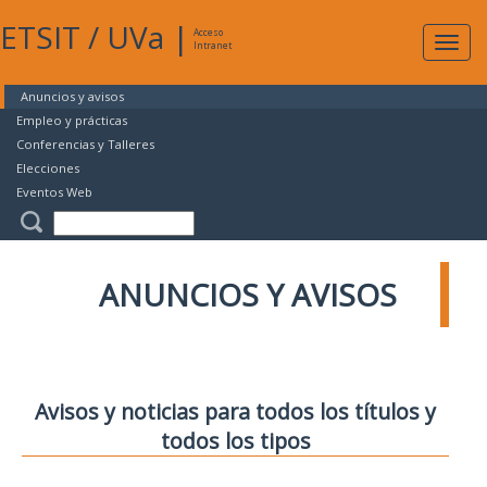
ETSIT
/
UVa
|
Acceso
Expan
Intranet
naveg
Anuncios y avisos
Empleo y prácticas
Conferencias y Talleres
Elecciones
Eventos Web
ANUNCIOS Y AVISOS
Avisos y noticias para todos los títulos y
todos los tipos