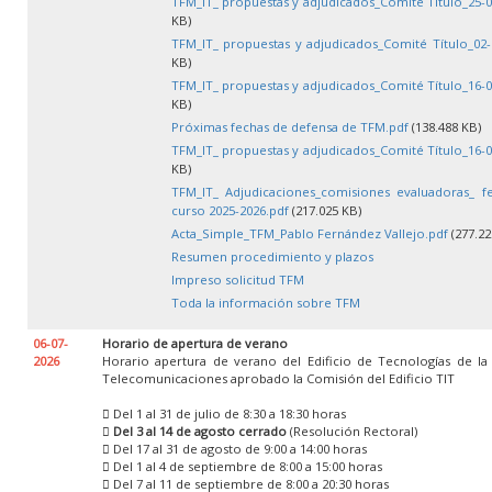
TFM_IT_ propuestas y adjudicados_Comité Título_25-0
KB)
TFM_IT_ propuestas y adjudicados_Comité Título_02-
KB)
TFM_IT_ propuestas y adjudicados_Comité Título_16-0
KB)
Próximas fechas de defensa de TFM.pdf
(138.488 KB)
TFM_IT_ propuestas y adjudicados_Comité Título_16-0
KB)
TFM_IT_ Adjudicaciones_comisiones evaluadoras_ f
curso 2025-2026.pdf
(217.025 KB)
Acta_Simple_TFM_Pablo Fernández Vallejo.pdf
(277.22
Resumen procedimiento y plazos
Impreso solicitud TFM
Toda la información sobre TFM
06-07-
Horario de apertura de verano
2026
Horario apertura de verano del Edificio de Tecnologías de la
Telecomunicaciones aprobado la Comisión del Edificio TIT
 Del 1 al 31 de julio de 8:30 a 18:30 horas

Del 3 al 14 de agosto cerrado
(Resolución Rectoral)
 Del 17 al 31 de agosto de 9:00 a 14:00 horas
 Del 1 al 4 de septiembre de 8:00 a 15:00 horas
 Del 7 al 11 de septiembre de 8:00 a 20:30 horas