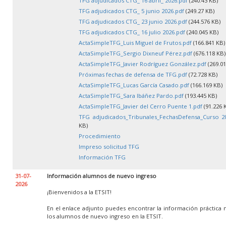
TFG adjudicados CTG_ 16 abril_ 2026.pdf
(240.43 KB)
TFG adjudicados CTG_ 5 junio 2026.pdf
(249.27 KB)
TFG adjudicados CTG_ 23 junio 2026.pdf
(244.576 KB)
TFG adjudicados CTG_ 16 julio 2026.pdf
(240.045 KB)
ActaSimpleTFG_Luis Miguel de Frutos.pdf
(166.841 KB)
ActaSimpleTFG_Sergio Dixneuf Pérez.pdf
(676.118 KB)
ActaSimpleTFG_Javier Rodríguez González.pdf
(269.01
Próximas fechas de defensa de TFG.pdf
(72.728 KB)
ActaSimpleTFG_Lucas García Casado.pdf
(166.169 KB)
ActaSimpleTFG_Sara Ibáñez Pardo.pdf
(193.445 KB)
ActaSimpleTFG_Javier del Cerro Puente 1.pdf
(91.226 
TFG adjudicados_Tribunales_FechasDefensa_Curso 20
KB)
Procedimiento
Impreso solicitud TFG
Información TFG
31-07-
Información alumnos de nuevo ingreso
2026
¡Bienvenidos a la ETSIT!
En el enlace adjunto puedes encontrar la información práctica 
los alumnos de nuevo ingreso en la ETSIT.