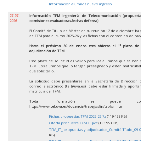
Información alumnos nuevo ingreso
27-07-
Información TFM Ingeniería de Telecomunicación (propuestas
2026
comisiones evaluadoras,fechas defensa)
El Comité de Título de Máster en su reunión 12 de diciembre ha 
de TFM para el curso 2025-26 y las fichas con el contenido de ca
Hasta el próximo 30 de enero está abierto el 1º plazo de so
adjudicación de TFM
.
Este plazo de solicitud es válido para los alumnos que se han 
TFM. Los alumnos que lo tengan preasignado y estén matricula
que solicitarlo.
La solicitud debe presentarse en la Secretaría de Dirección 
correo electrónico (tel@uva.es), debe estar firmada y aportar 
matrícula del TFM.
Toda información se puede con
https://www.tel.uva.es/docencia/trabajosfin/tablon.htm
Fichas propuestas TFM 2025-26.7z
(119.438 KB)
Oferta propuesta TFM IT.pdf
(183.953 KB)
TFM_IT_ propuestas y adjudicados_Comité Título_09-0
KB)