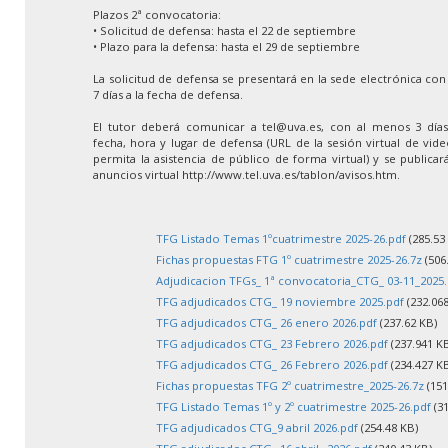
Plazos 2ª convocatoria:
• Solicitud de defensa: hasta el 22 de septiembre
• Plazo para la defensa: hasta el 29 de septiembre
La solicitud de defensa se presentará en la sede electrónica co
7 días a la fecha de defensa.
El tutor deberá comunicar a tel@uva.es, con al menos 3 días 
fecha, hora y lugar de defensa (URL de la sesión virtual de vid
permita la asistencia de público de forma virtual) y se publica
anuncios virtual http://www.tel.uva.es/tablon/avisos.htm.
TFG Listado Temas 1ºcuatrimestre 2025-26.pdf
(285.53
Fichas propuestas FTG 1º cuatrimestre 2025-26.7z
(506
Adjudicacion TFGs_ 1ª convocatoria_CTG_ 03-11_2025.
TFG adjudicados CTG_ 19 noviembre 2025.pdf
(232.068
TFG adjudicados CTG_ 26 enero 2026.pdf
(237.62 KB)
TFG adjudicados CTG_ 23 Febrero 2026.pdf
(237.941 K
TFG adjudicados CTG_ 26 Febrero 2026.pdf
(234.427 K
Fichas propuestas TFG 2º cuatrimestre_2025-26.7z
(151
TFG Listado Temas 1º y 2º cuatrimestre 2025-26.pdf
(31
TFG adjudicados CTG_9 abril 2026.pdf
(254.48 KB)