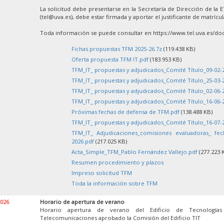
La solicitud debe presentarse en la Secretaría de Dirección de la 
(tel@uva.es), debe estar firmada y aportar el justificante de matrícu
Toda información se puede consultar en https://www.tel.uva.es/doc
Fichas propuestas TFM 2025-26.7z
(119.438 KB)
Oferta propuesta TFM IT.pdf
(183.953 KB)
TFM_IT_ propuestas y adjudicados_Comité Título_09-02-
TFM_IT_ propuestas y adjudicados_Comité Título_25-03-
TFM_IT_ propuestas y adjudicados_Comité Título_02-06-
TFM_IT_ propuestas y adjudicados_Comité Título_16-06-
Próximas fechas de defensa de TFM.pdf
(138.488 KB)
TFM_IT_ propuestas y adjudicados_Comité Título_16-07-
TFM_IT_ Adjudicaciones_comisiones evaluadoras_ fe
2026.pdf
(217.025 KB)
Acta_Simple_TFM_Pablo Fernández Vallejo.pdf
(277.223 
Resumen procedimiento y plazos
Impreso solicitud TFM
Toda la información sobre TFM
2026
Horario de apertura de verano
Horario apertura de verano del Edificio de Tecnología
Telecomunicaciones aprobado la Comisión del Edificio TIT