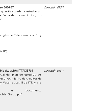
so 2026-27
Dirección ETSIT
 queráis acceder a estudiar un
 fecha de preinscripción, los
io.
ologías de Telecomunicación y
96 KB)
ble titulación ITTADE 734
Dirección ETSIT
cial del plan de estudios del
 reconocimiento de créditos de
 Matemáticas III de ITT, y a la
en el documento
Doble_Grado.pdf