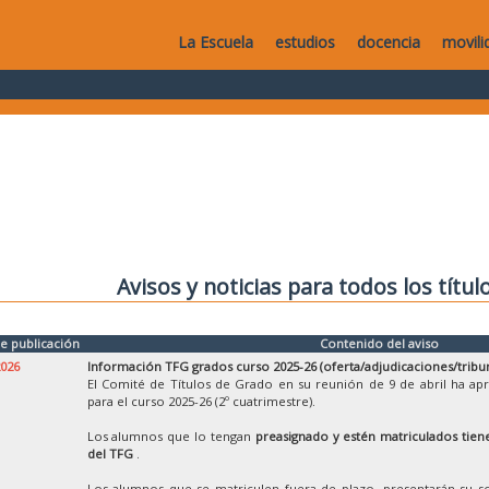
La Escuela
estudios
docencia
movili
Avisos y noticias para todos los títul
e publicación
Contenido del aviso
2026
Información TFG grados curso 2025-26 (oferta/adjudicaciones/tribu
El Comité de Títulos de Grado en su reunión de 9 de abril ha ap
para el curso 2025-26 (2º cuatrimestre).
Los alumnos que lo tengan
preasignado y estén matriculados tiene
del TFG
.
Los alumnos que se matriculen fuera de plazo, presentarán su so