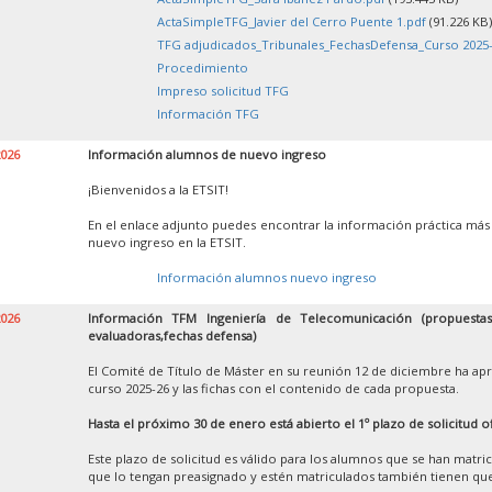
ActaSimpleTFG_Javier del Cerro Puente 1.pdf
(91.226 KB)
TFG adjudicados_Tribunales_FechasDefensa_Curso 2025-
Procedimiento
Impreso solicitud TFG
Información TFG
2026
Información alumnos de nuevo ingreso
¡Bienvenidos a la ETSIT!
En el enlace adjunto puedes encontrar la información práctica más
nuevo ingreso en la ETSIT.
Información alumnos nuevo ingreso
2026
Información TFM Ingeniería de Telecomunicación (propuestas,
evaluadoras,fechas defensa)
El Comité de Título de Máster en su reunión 12 de diciembre ha apr
curso 2025-26 y las fichas con el contenido de cada propuesta.
Hasta el próximo 30 de enero está abierto el 1º plazo de solicitud o
Este plazo de solicitud es válido para los alumnos que se han matr
que lo tengan preasignado y estén matriculados también tienen que 