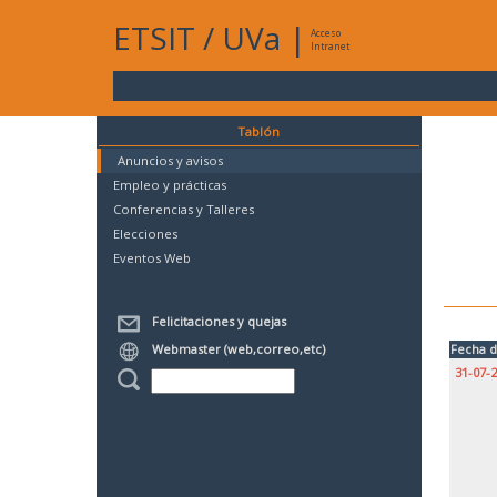
ETSIT
/
UVa
|
Acceso
Intranet
Tablón
Anuncios y avisos
Empleo y prácticas
Conferencias y Talleres
Elecciones
Eventos Web
Felicitaciones y quejas
Webmaster (web,correo,etc)
Fecha d
31-07-