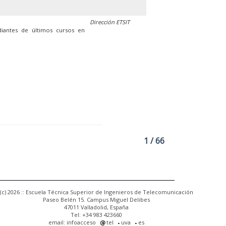
Dirección ETSIT
diantes de últimos cursos en
1 / 66
(c) 2026 :: Escuela Técnica Superior de Ingenieros de Telecomunicación
Paseo Belén 15. Campus Miguel Delibes
47011 Valladolid, España
Tel: +34 983 423660
email: infoacceso
tel
uva
es