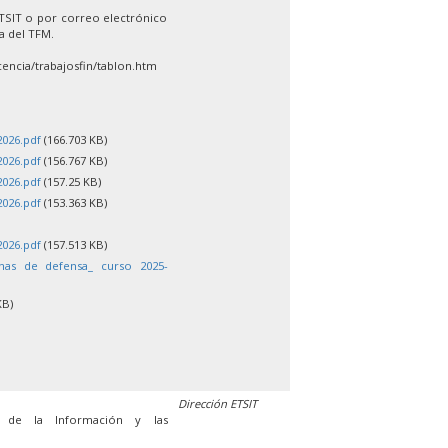
ETSIT o por correo electrónico
la del TFM.
encia/trabajosfin/tablon.htm
2026.pdf
(166.703 KB)
2026.pdf
(156.767 KB)
2026.pdf
(157.25 KB)
2026.pdf
(153.363 KB)
2026.pdf
(157.513 KB)
chas de defensa_ curso 2025-
KB)
Dirección ETSIT
s de la Información y las