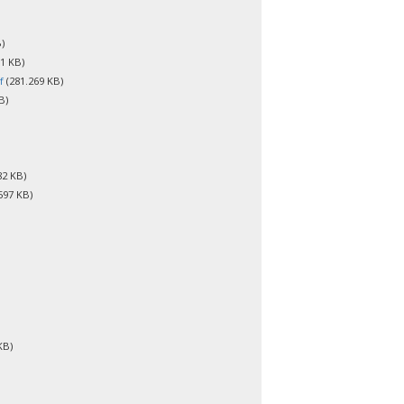
)
1 KB)
f
(281.269 KB)
B)
82 KB)
597 KB)
KB)