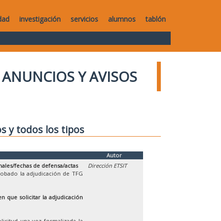
dad
investigación
servicios
alumnos
tablón
ANUNCIOS Y AVISOS
os y todos los tipos
Autor
nales/fechas de defensa/actas
Dirección ETSIT
robado la adjudicación de TFG
n que solicitar la adjudicación
licitud una vez formalizada la