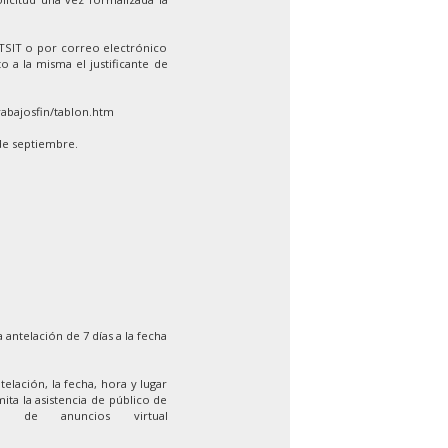
ETSIT o por correo electrónico
o a la misma el justificante de
rabajosfin/tablon.htm
de septiembre.
 antelación de 7 días a la fecha
elación, la fecha, hora y lugar
ita la asistencia de público de
 de anuncios virtual