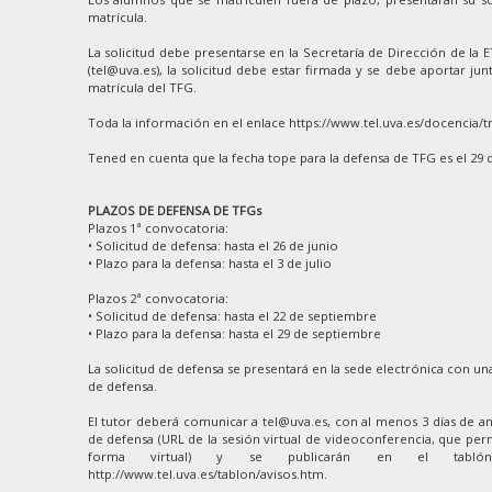
matrícula.
La solicitud debe presentarse en la Secretaría de Dirección de la 
(tel@uva.es), la solicitud debe estar firmada y se debe aportar junt
matrícula del TFG.
Toda la información en el enlace https://www.tel.uva.es/docencia/t
Tened en cuenta que la fecha tope para la defensa de TFG es el 29 
PLAZOS DE DEFENSA DE TFGs
Plazos 1ª convocatoria:
• Solicitud de defensa: hasta el 26 de junio
• Plazo para la defensa: hasta el 3 de julio
Plazos 2ª convocatoria:
• Solicitud de defensa: hasta el 22 de septiembre
• Plazo para la defensa: hasta el 29 de septiembre
La solicitud de defensa se presentará en la sede electrónica con una
de defensa.
El tutor deberá comunicar a tel@uva.es, con al menos 3 días de ant
de defensa (URL de la sesión virtual de videoconferencia, que perm
forma virtual) y se publicarán en el tablón
http://www.tel.uva.es/tablon/avisos.htm.