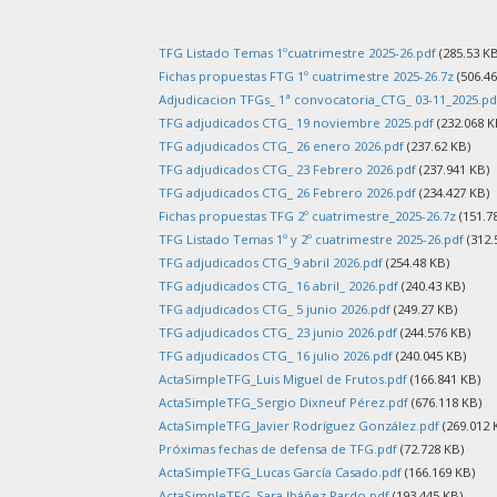
TFG Listado Temas 1ºcuatrimestre 2025-26.pdf
(285.53 KB
Fichas propuestas FTG 1º cuatrimestre 2025-26.7z
(506.46
Adjudicacion TFGs_ 1ª convocatoria_CTG_ 03-11_2025.pd
TFG adjudicados CTG_ 19 noviembre 2025.pdf
(232.068 K
TFG adjudicados CTG_ 26 enero 2026.pdf
(237.62 KB)
TFG adjudicados CTG_ 23 Febrero 2026.pdf
(237.941 KB)
TFG adjudicados CTG_ 26 Febrero 2026.pdf
(234.427 KB)
Fichas propuestas TFG 2º cuatrimestre_2025-26.7z
(151.7
TFG Listado Temas 1º y 2º cuatrimestre 2025-26.pdf
(312.
TFG adjudicados CTG_9 abril 2026.pdf
(254.48 KB)
TFG adjudicados CTG_ 16 abril_ 2026.pdf
(240.43 KB)
TFG adjudicados CTG_ 5 junio 2026.pdf
(249.27 KB)
TFG adjudicados CTG_ 23 junio 2026.pdf
(244.576 KB)
TFG adjudicados CTG_ 16 julio 2026.pdf
(240.045 KB)
ActaSimpleTFG_Luis Miguel de Frutos.pdf
(166.841 KB)
ActaSimpleTFG_Sergio Dixneuf Pérez.pdf
(676.118 KB)
ActaSimpleTFG_Javier Rodríguez González.pdf
(269.012 
Próximas fechas de defensa de TFG.pdf
(72.728 KB)
ActaSimpleTFG_Lucas García Casado.pdf
(166.169 KB)
ActaSimpleTFG_Sara Ibáñez Pardo.pdf
(193.445 KB)