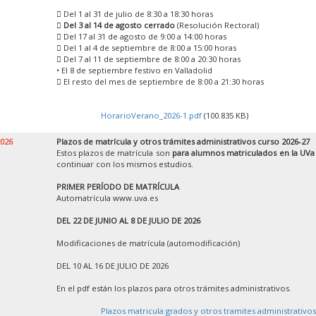
 Del 1 al 31 de julio de 8:30 a 18:30 horas

Del 3 al 14 de agosto cerrado
(Resolución Rectoral)
 Del 17 al 31 de agosto de 9:00 a 14:00 horas
 Del 1 al 4 de septiembre de 8:00 a 15:00 horas
 Del 7 al 11 de septiembre de 8:00 a 20:30 horas
• El 8 de septiembre festivo en Valladolid
 El resto del mes de septiembre de 8:00 a 21:30 horas
HorarioVerano_2026-1.pdf
(100.835 KB)
2026
Plazos de matrícula y otros trámites administrativos curso 2026-27
Estos plazos de matrícula son
para alumnos matriculados en la UVa
continuar con los mismos estudios.
PRIMER PERÍODO DE MATRÍCULA
Automatrícula www.uva.es
DEL 22 DE JUNIO AL 8 DE JULIO DE 2026
Modificaciones de matrícula (automodificación)
DEL 10 AL 16 DE JULIO DE 2026
En el pdf están los plazos para otros trámites administrativos.
Plazos matricula grados y otros tramites administrativos