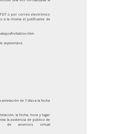
ETSIT o por correo electrónico
o a la misma el justificante de
rabajosfin/tablon.htm
de septiembre.
 antelación de 7 días a la fecha
elación, la fecha, hora y lugar
ita la asistencia de público de
 de anuncios virtual