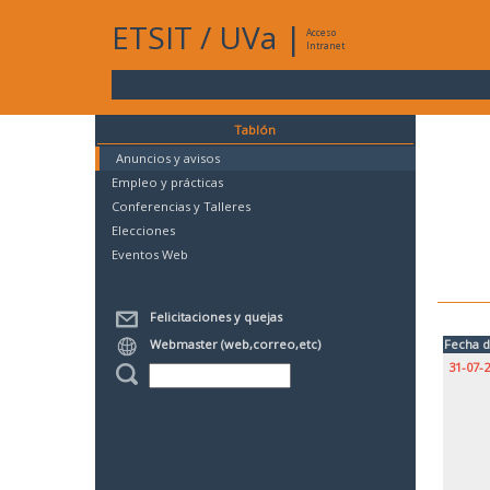
ETSIT
/
UVa
|
Acceso
Intranet
Tablón
Anuncios y avisos
Empleo y prácticas
Conferencias y Talleres
Elecciones
Eventos Web
Felicitaciones y quejas
Webmaster (web,correo,etc)
Fecha d
31-07-