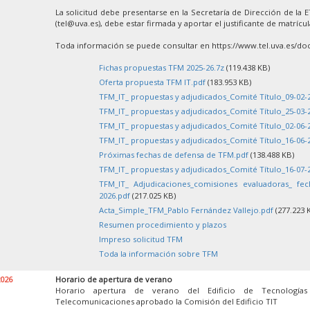
La solicitud debe presentarse en la Secretaría de Dirección de la 
(tel@uva.es), debe estar firmada y aportar el justificante de matrícu
Toda información se puede consultar en https://www.tel.uva.es/doc
Fichas propuestas TFM 2025-26.7z
(119.438 KB)
Oferta propuesta TFM IT.pdf
(183.953 KB)
TFM_IT_ propuestas y adjudicados_Comité Título_09-02-
TFM_IT_ propuestas y adjudicados_Comité Título_25-03-
TFM_IT_ propuestas y adjudicados_Comité Título_02-06-
TFM_IT_ propuestas y adjudicados_Comité Título_16-06-
Próximas fechas de defensa de TFM.pdf
(138.488 KB)
TFM_IT_ propuestas y adjudicados_Comité Título_16-07-
TFM_IT_ Adjudicaciones_comisiones evaluadoras_ fe
2026.pdf
(217.025 KB)
Acta_Simple_TFM_Pablo Fernández Vallejo.pdf
(277.223 
Resumen procedimiento y plazos
Impreso solicitud TFM
Toda la información sobre TFM
2026
Horario de apertura de verano
Horario apertura de verano del Edificio de Tecnología
Telecomunicaciones aprobado la Comisión del Edificio TIT