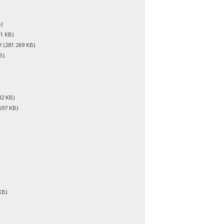
)
1 KB)
f
(281.269 KB)
B)
82 KB)
597 KB)
KB)