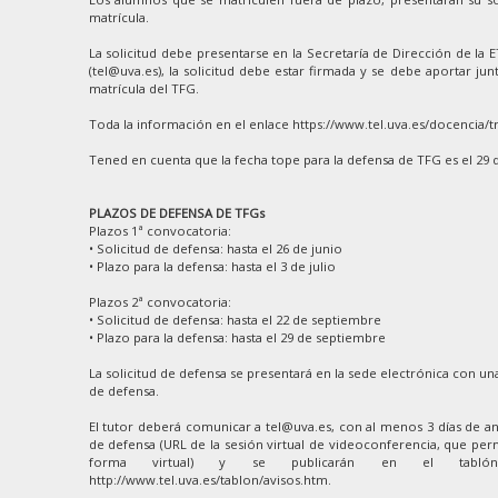
matrícula.
La solicitud debe presentarse en la Secretaría de Dirección de la 
(tel@uva.es), la solicitud debe estar firmada y se debe aportar junt
matrícula del TFG.
Toda la información en el enlace https://www.tel.uva.es/docencia/t
Tened en cuenta que la fecha tope para la defensa de TFG es el 29 
PLAZOS DE DEFENSA DE TFGs
Plazos 1ª convocatoria:
• Solicitud de defensa: hasta el 26 de junio
• Plazo para la defensa: hasta el 3 de julio
Plazos 2ª convocatoria:
• Solicitud de defensa: hasta el 22 de septiembre
• Plazo para la defensa: hasta el 29 de septiembre
La solicitud de defensa se presentará en la sede electrónica con una
de defensa.
El tutor deberá comunicar a tel@uva.es, con al menos 3 días de ant
de defensa (URL de la sesión virtual de videoconferencia, que perm
forma virtual) y se publicarán en el tablón
http://www.tel.uva.es/tablon/avisos.htm.