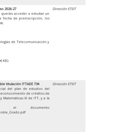
so 2026-27
Dirección ETSIT
 queráis acceder a estudiar un
 fecha de preinscripción, los
io.
ologías de Telecomunicación y
96 KB)
ble titulación ITTADE 734
Dirección ETSIT
cial del plan de estudios del
 reconocimiento de créditos de
 Matemáticas III de ITT, y a la
en el documento
Doble_Grado.pdf