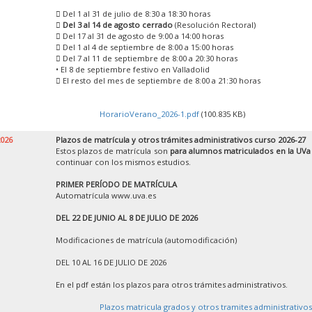
 Del 1 al 31 de julio de 8:30 a 18:30 horas

Del 3 al 14 de agosto cerrado
(Resolución Rectoral)
 Del 17 al 31 de agosto de 9:00 a 14:00 horas
 Del 1 al 4 de septiembre de 8:00 a 15:00 horas
 Del 7 al 11 de septiembre de 8:00 a 20:30 horas
• El 8 de septiembre festivo en Valladolid
 El resto del mes de septiembre de 8:00 a 21:30 horas
HorarioVerano_2026-1.pdf
(100.835 KB)
2026
Plazos de matrícula y otros trámites administrativos curso 2026-27
Estos plazos de matrícula son
para alumnos matriculados en la UVa
continuar con los mismos estudios.
PRIMER PERÍODO DE MATRÍCULA
Automatrícula www.uva.es
DEL 22 DE JUNIO AL 8 DE JULIO DE 2026
Modificaciones de matrícula (automodificación)
DEL 10 AL 16 DE JULIO DE 2026
En el pdf están los plazos para otros trámites administrativos.
Plazos matricula grados y otros tramites administrativos