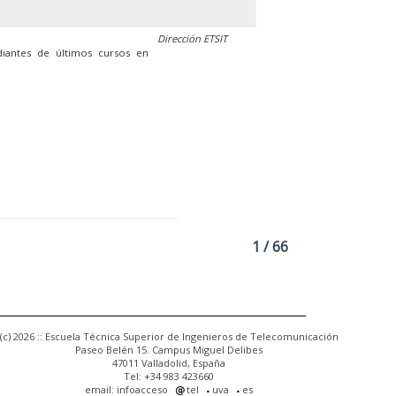
Dirección ETSIT
diantes de últimos cursos en
1 / 66
(c) 2026 :: Escuela Técnica Superior de Ingenieros de Telecomunicación
Paseo Belén 15. Campus Miguel Delibes
47011 Valladolid, España
Tel: +34 983 423660
email: infoacceso
tel
uva
es