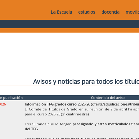
La Escuela
estudios
docencia
movili
Avisos y noticias para todos los títul
e publicación
Contenido del aviso
2026
Información TFG grados curso 2025-26 (oferta/adjudicaciones/tribu
El Comité de Títulos de Grado en su reunión de 9 de abril ha ap
para el curso 2025-26 (2º cuatrimestre).
Los alumnos que lo tengan
preasignado y estén matriculados tiene
del TFG
.
Los alumnos que se matriculen fuera de plazo, presentarán su so