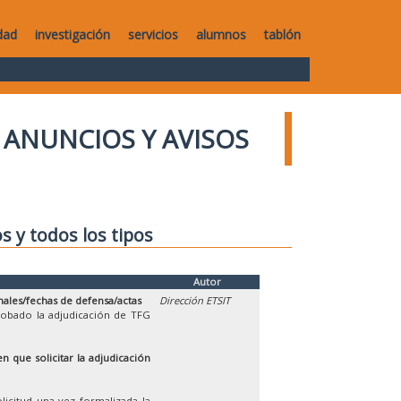
dad
investigación
servicios
alumnos
tablón
ANUNCIOS Y AVISOS
os y todos los tipos
Autor
nales/fechas de defensa/actas
Dirección ETSIT
robado la adjudicación de TFG
n que solicitar la adjudicación
licitud una vez formalizada la