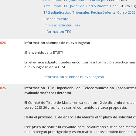
ActaSimpleTFG_Javier del Cerro Puente 1.pdf
(91.226 KB)
TFG adjudicados_Tribunales_FechasDefensa_Curso 2025-
Procedimiento
Impreso solicitud TFG
Información TFG
2026
Información alumnos de nuevo ingreso
¡Bienvenidos a la ETSIT!
En el enlace adjunto puedes encontrar la información práctica más
nuevo ingreso en la ETSIT.
Información alumnos nuevo ingreso
2026
Información TFM Ingeniería de Telecomunicación (propuestas,
evaluadoras,fechas defensa)
El Comité de Título de Máster en su reunión 12 de diciembre ha apr
curso 2025-26 y las fichas con el contenido de cada propuesta.
Hasta el próximo 30 de enero está abierto el 1º plazo de solicitud o
Este plazo de solicitud es válido para los alumnos que se han matr
que lo tengan preasignado y estén matriculados también tienen que 