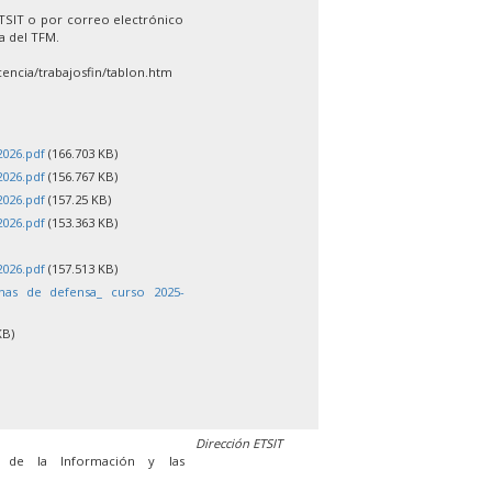
ETSIT o por correo electrónico
la del TFM.
encia/trabajosfin/tablon.htm
2026.pdf
(166.703 KB)
2026.pdf
(156.767 KB)
2026.pdf
(157.25 KB)
2026.pdf
(153.363 KB)
2026.pdf
(157.513 KB)
chas de defensa_ curso 2025-
KB)
Dirección ETSIT
s de la Información y las