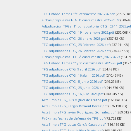
TFG Listado Temas 1ºcuatrimestre 2025-26.pdf
(285.53 KB
Fichas propuestas FTG 1º cuatrimestre 2025-26.7z
(506.46
Adjudicacion TFGs_ 1ª convocatoria_CTG_ 03-11_2025.pd
TFG adjudicados CTG_ 19 noviembre 2025.pdf
(232.068 K
TFG adjudicados CTG_ 26 enero 2026.pdf
(237.62 KB)
TFG adjudicados CTG_ 23 Febrero 2026.pdf
(237.941 KB)
TFG adjudicados CTG_ 26 Febrero 2026.pdf
(234.427 KB)
Fichas propuestas TFG 2º cuatrimestre_2025-26.7z
(151.7
TFG Listado Temas 1º y 2º cuatrimestre 2025-26.pdf
(312.
TFG adjudicados CTG_9 abril 2026.pdf
(254.48 KB)
TFG adjudicados CTG_ 16 abril_ 2026.pdf
(240.43 KB)
TFG adjudicados CTG_ 5 junio 2026.pdf
(249.27 KB)
TFG adjudicados CTG_ 23 junio 2026.pdf
(244.576 KB)
TFG adjudicados CTG_ 16 julio 2026.pdf
(240.045 KB)
ActaSimpleTFG_Luis Miguel de Frutos.pdf
(166.841 KB)
ActaSimpleTFG_Sergio Dixneuf Pérez.pdf
(676.118 KB)
ActaSimpleTFG_Javier Rodríguez González.pdf
(269.012 
Próximas fechas de defensa de TFG.pdf
(72.728 KB)
ActaSimpleTFG_Lucas García Casado.pdf
(166.169 KB)
ActaSimpleTFG_Sara Ibáñez Pardo.pdf
(193.445 KB)