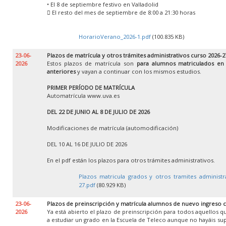
• El 8 de septiembre festivo en Valladolid
 El resto del mes de septiembre de 8:00 a 21:30 horas
HorarioVerano_2026-1.pdf
(100.835 KB)
23-06-
Plazos de matrícula y otros trámites administrativos curso 2026-2
2026
Estos plazos de matrícula son
para alumnos matriculados en
anteriores
y vayan a continuar con los mismos estudios.
PRIMER PERÍODO DE MATRÍCULA
Automatrícula www.uva.es
DEL 22 DE JUNIO AL 8 DE JULIO DE 2026
Modificaciones de matrícula (automodificación)
DEL 10 AL 16 DE JULIO DE 2026
En el pdf están los plazos para otros trámites administrativos.
Plazos matricula grados y otros tramites administr
27.pdf
(80.929 KB)
23-06-
Plazos de preinscripción y matrícula alumnos de nuevo ingreso 
2026
Ya está abierto el plazo de preinscripción para todos aquellos 
a estudiar un grado en la Escuela de Teleco aunque no hayáis su