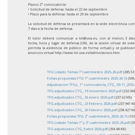
Plazos 2ª convocatoria:
• Solicitud de defensa: hasta el 22 de septiembre
• Plazo para la defensa: hasta el 29 de septiembre
La solicitud de defensa se presentará en la sede electrónica co
7 días a la fecha de defensa.
El tutor deberá comunicar a tel@uva.es, con al menos 3 días 
fecha, hora y lugar de defensa (URL de la sesión virtual de vid
permita la asistencia de público de forma virtual) y se publica
anuncios virtual http://www.tel.uva.es/tablon/avisos.htm.
TFG Listado Temas 1ºcuatrimestre 2025-26.pdf
(285.53
Fichas propuestas FTG 1º cuatrimestre 2025-26.7z
(506
Adjudicacion TFGs_ 1ª convocatoria_CTG_ 03-11_2025.
TFG adjudicados CTG_ 19 noviembre 2025.pdf
(232.068
TFG adjudicados CTG_ 26 enero 2026.pdf
(237.62 KB)
TFG adjudicados CTG_ 23 Febrero 2026.pdf
(237.941 K
TFG adjudicados CTG_ 26 Febrero 2026.pdf
(234.427 K
Fichas propuestas TFG 2º cuatrimestre_2025-26.7z
(151
TFG Listado Temas 1º y 2º cuatrimestre 2025-26.pdf
(31
TFG adjudicados CTG_9 abril 2026.pdf
(254.48 KB)