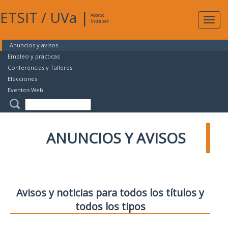
ETSIT
/
UVa
|
Acceso
Expan
Intranet
naveg
Anuncios y avisos
Empleo y prácticas
Conferencias y Talleres
Elecciones
Eventos Web
ANUNCIOS Y AVISOS
Avisos y noticias para todos los títulos y
todos los tipos