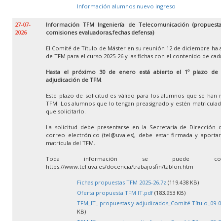
Información alumnos nuevo ingreso
27-07-
Información TFM Ingeniería de Telecomunicación (propuestas
2026
comisiones evaluadoras,fechas defensa)
El Comité de Título de Máster en su reunión 12 de diciembre ha 
de TFM para el curso 2025-26 y las fichas con el contenido de ca
Hasta el próximo 30 de enero está abierto el 1º plazo de so
adjudicación de TFM
.
Este plazo de solicitud es válido para los alumnos que se han 
TFM. Los alumnos que lo tengan preasignado y estén matricula
que solicitarlo.
La solicitud debe presentarse en la Secretaría de Dirección 
correo electrónico (tel@uva.es), debe estar firmada y aportar 
matrícula del TFM.
Toda información se puede con
https://www.tel.uva.es/docencia/trabajosfin/tablon.htm
Fichas propuestas TFM 2025-26.7z
(119.438 KB)
Oferta propuesta TFM IT.pdf
(183.953 KB)
TFM_IT_ propuestas y adjudicados_Comité Título_09-0
KB)