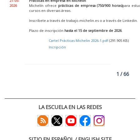
21-05-
Prácticas en empresa en Michelin
2026
Michelín ofrece
prácticas de empresa (750/900 horas)
para estu
cursos en diversas áreas.
Inscríbete a través de trabajo.michelin.es o a través de Linkedin.
Plazo de inscripción
hasta el 15 de septiembre de 2026
.
Cartel Prácticas Michelin 2026-1.pdf
(291.905 KB)
Incripción
1 / 66
LA ESCUELA EN LAS REDES
SITIO EN ESPAÑOL / ENGLISH SITE