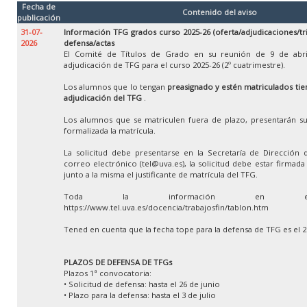
Fecha de
Contenido del aviso
publicación
31-07-
Información TFG grados curso 2025-26 (oferta/adjudicaciones/tr
2026
defensa/actas
El Comité de Títulos de Grado en su reunión de 9 de abri
adjudicación de TFG para el curso 2025-26 (2º cuatrimestre).
Los alumnos que lo tengan
preasignado y estén matriculados tien
adjudicación del TFG
.
Los alumnos que se matriculen fuera de plazo, presentarán su
formalizada la matrícula.
La solicitud debe presentarse en la Secretaría de Dirección 
correo electrónico (tel@uva.es), la solicitud debe estar firmad
junto a la misma el justificante de matrícula del TFG.
Toda la información en e
https://www.tel.uva.es/docencia/trabajosfin/tablon.htm
Tened en cuenta que la fecha tope para la defensa de TFG es el 
PLAZOS DE DEFENSA DE TFGs
Plazos 1ª convocatoria:
• Solicitud de defensa: hasta el 26 de junio
• Plazo para la defensa: hasta el 3 de julio