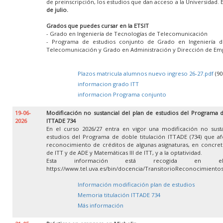
de preinscripción, los estudios que dan acceso a la Universidad. 
de julio.
Grados que puedes cursar en la ETSIT
- Grado en Ingeniería de Tecnologías de Telecomunicación
- Programa de estudios conjunto de Grado en Ingeniería d
Telecomunicación y Grado en Administración y Dirección de Em
Plazos matricula alumnos nuevo ingreso 26-27.pdf
(90
informacion grado ITT
informacion Programa conjunto
19-06-
Modificación no sustancial del plan de estudios del Programa d
2026
ITTADE 734
En el curso 2026/27 entra en vigor una modificación no susta
estudios del Programa de doble titulación ITTADE (734) que af
reconocimiento de créditos de algunas asignaturas, en concret
de ITT y de ADE y Matemáticas III de ITT, y a la optatividad.
Esta información está recogida en e
https://www.tel.uva.es/bin/docencia/TransitorioReconocimient
Información modificación plan de estudios
Memoria titulación ITTADE 734
Más información