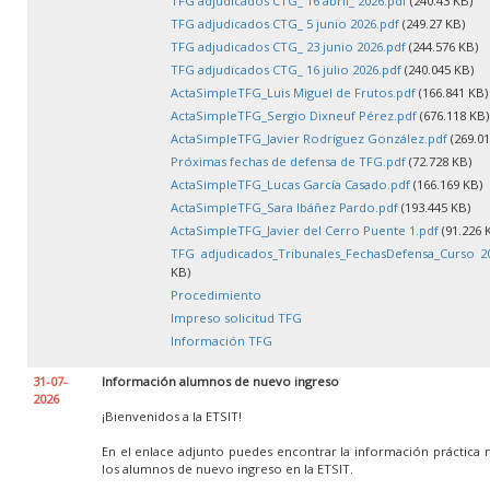
TFG adjudicados CTG_ 16 abril_ 2026.pdf
(240.43 KB)
TFG adjudicados CTG_ 5 junio 2026.pdf
(249.27 KB)
TFG adjudicados CTG_ 23 junio 2026.pdf
(244.576 KB)
TFG adjudicados CTG_ 16 julio 2026.pdf
(240.045 KB)
ActaSimpleTFG_Luis Miguel de Frutos.pdf
(166.841 KB)
ActaSimpleTFG_Sergio Dixneuf Pérez.pdf
(676.118 KB)
ActaSimpleTFG_Javier Rodríguez González.pdf
(269.01
Próximas fechas de defensa de TFG.pdf
(72.728 KB)
ActaSimpleTFG_Lucas García Casado.pdf
(166.169 KB)
ActaSimpleTFG_Sara Ibáñez Pardo.pdf
(193.445 KB)
ActaSimpleTFG_Javier del Cerro Puente 1.pdf
(91.226 
TFG adjudicados_Tribunales_FechasDefensa_Curso 20
KB)
Procedimiento
Impreso solicitud TFG
Información TFG
31-07-
Información alumnos de nuevo ingreso
2026
¡Bienvenidos a la ETSIT!
En el enlace adjunto puedes encontrar la información práctica 
los alumnos de nuevo ingreso en la ETSIT.