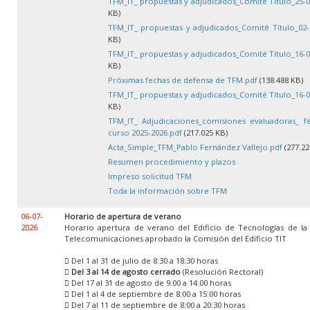
TFM_IT_ propuestas y adjudicados_Comité Título_25-0
KB)
TFM_IT_ propuestas y adjudicados_Comité Título_02-
KB)
TFM_IT_ propuestas y adjudicados_Comité Título_16-0
KB)
Próximas fechas de defensa de TFM.pdf
(138.488 KB)
TFM_IT_ propuestas y adjudicados_Comité Título_16-0
KB)
TFM_IT_ Adjudicaciones_comisiones evaluadoras_ f
curso 2025-2026.pdf
(217.025 KB)
Acta_Simple_TFM_Pablo Fernández Vallejo.pdf
(277.22
Resumen procedimiento y plazos
Impreso solicitud TFM
Toda la información sobre TFM
06-07-
Horario de apertura de verano
2026
Horario apertura de verano del Edificio de Tecnologías de la
Telecomunicaciones aprobado la Comisión del Edificio TIT
 Del 1 al 31 de julio de 8:30 a 18:30 horas

Del 3 al 14 de agosto cerrado
(Resolución Rectoral)
 Del 17 al 31 de agosto de 9:00 a 14:00 horas
 Del 1 al 4 de septiembre de 8:00 a 15:00 horas
 Del 7 al 11 de septiembre de 8:00 a 20:30 horas