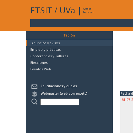
ETSIT
/
UVa
|
Acceso
Intranet
Tablón
Anuncios y avisos
Empleo y prácticas
Conferencias y Talleres
Elecciones
Eventos Web
Felicitaciones y quejas
Webmaster (web,correo,etc)
Fecha d
31-07-