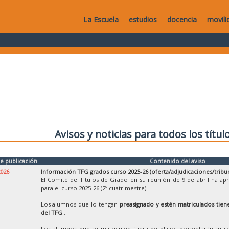
La Escuela
estudios
docencia
movili
Avisos y noticias para todos los títul
e publicación
Contenido del aviso
2026
Información TFG grados curso 2025-26 (oferta/adjudicaciones/tribu
El Comité de Títulos de Grado en su reunión de 9 de abril ha ap
para el curso 2025-26 (2º cuatrimestre).
Los alumnos que lo tengan
preasignado y estén matriculados tiene
del TFG
.
Los alumnos que se matriculen fuera de plazo, presentarán su so