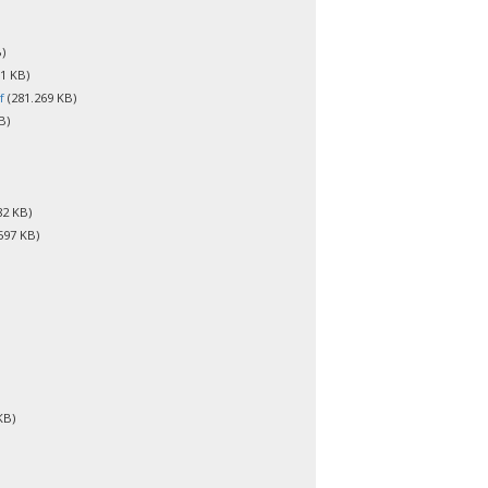
)
1 KB)
f
(281.269 KB)
B)
82 KB)
597 KB)
KB)