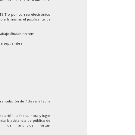
ETSIT o por correo electrónico
o a la misma el justificante de
rabajosfin/tablon.htm
de septiembre.
 antelación de 7 días a la fecha
elación, la fecha, hora y lugar
ita la asistencia de público de
 de anuncios virtual