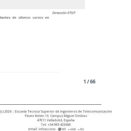
Dirección ETSIT
diantes de últimos cursos en
1 / 66
(c) 2026 :: Escuela Técnica Superior de Ingenieros de Telecomunicación
Paseo Belén 15. Campus Miguel Delibes
47011 Valladolid, España
Tel: +34 983 423660
email: infoacceso
tel
uva
es