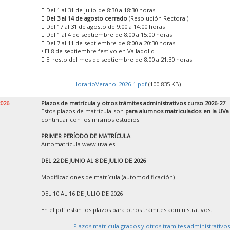
 Del 1 al 31 de julio de 8:30 a 18:30 horas

Del 3 al 14 de agosto cerrado
(Resolución Rectoral)
 Del 17 al 31 de agosto de 9:00 a 14:00 horas
 Del 1 al 4 de septiembre de 8:00 a 15:00 horas
 Del 7 al 11 de septiembre de 8:00 a 20:30 horas
• El 8 de septiembre festivo en Valladolid
 El resto del mes de septiembre de 8:00 a 21:30 horas
HorarioVerano_2026-1.pdf
(100.835 KB)
2026
Plazos de matrícula y otros trámites administrativos curso 2026-27
Estos plazos de matrícula son
para alumnos matriculados en la UVa
continuar con los mismos estudios.
PRIMER PERÍODO DE MATRÍCULA
Automatrícula www.uva.es
DEL 22 DE JUNIO AL 8 DE JULIO DE 2026
Modificaciones de matrícula (automodificación)
DEL 10 AL 16 DE JULIO DE 2026
En el pdf están los plazos para otros trámites administrativos.
Plazos matricula grados y otros tramites administrativos