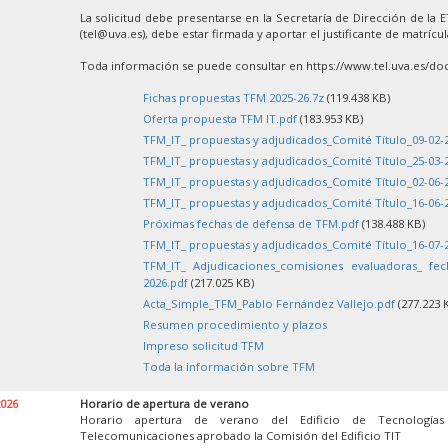
La solicitud debe presentarse en la Secretaría de Dirección de la 
(tel@uva.es), debe estar firmada y aportar el justificante de matrícu
Toda información se puede consultar en https://www.tel.uva.es/doc
Fichas propuestas TFM 2025-26.7z
(119.438 KB)
Oferta propuesta TFM IT.pdf
(183.953 KB)
TFM_IT_ propuestas y adjudicados_Comité Título_09-02-
TFM_IT_ propuestas y adjudicados_Comité Título_25-03-
TFM_IT_ propuestas y adjudicados_Comité Título_02-06-
TFM_IT_ propuestas y adjudicados_Comité Título_16-06-
Próximas fechas de defensa de TFM.pdf
(138.488 KB)
TFM_IT_ propuestas y adjudicados_Comité Título_16-07-
TFM_IT_ Adjudicaciones_comisiones evaluadoras_ fe
2026.pdf
(217.025 KB)
Acta_Simple_TFM_Pablo Fernández Vallejo.pdf
(277.223 
Resumen procedimiento y plazos
Impreso solicitud TFM
Toda la información sobre TFM
2026
Horario de apertura de verano
Horario apertura de verano del Edificio de Tecnología
Telecomunicaciones aprobado la Comisión del Edificio TIT