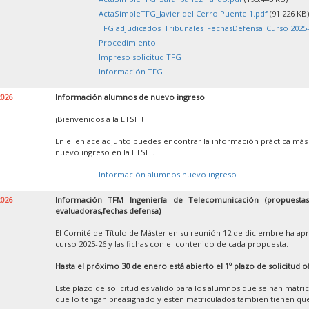
ActaSimpleTFG_Javier del Cerro Puente 1.pdf
(91.226 KB)
TFG adjudicados_Tribunales_FechasDefensa_Curso 2025-
Procedimiento
Impreso solicitud TFG
Información TFG
2026
Información alumnos de nuevo ingreso
¡Bienvenidos a la ETSIT!
En el enlace adjunto puedes encontrar la información práctica más
nuevo ingreso en la ETSIT.
Información alumnos nuevo ingreso
2026
Información TFM Ingeniería de Telecomunicación (propuestas,
evaluadoras,fechas defensa)
El Comité de Título de Máster en su reunión 12 de diciembre ha apr
curso 2025-26 y las fichas con el contenido de cada propuesta.
Hasta el próximo 30 de enero está abierto el 1º plazo de solicitud o
Este plazo de solicitud es válido para los alumnos que se han matr
que lo tengan preasignado y estén matriculados también tienen que 