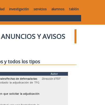
dad
investigación
servicios
alumnos
tablón
ANUNCIOS Y AVISOS
os y todos los tipos
Autor
nales/fechas de defensa/actas
Dirección ETSIT
robado la adjudicación de TFG
n que solicitar la adjudicación
licitud una vez formalizada la