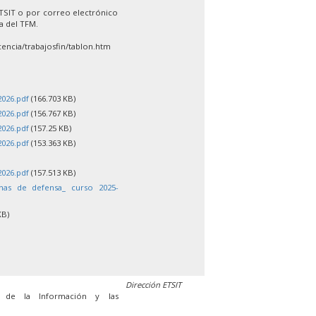
ETSIT o por correo electrónico
la del TFM.
encia/trabajosfin/tablon.htm
2026.pdf
(166.703 KB)
2026.pdf
(156.767 KB)
2026.pdf
(157.25 KB)
2026.pdf
(153.363 KB)
2026.pdf
(157.513 KB)
chas de defensa_ curso 2025-
KB)
Dirección ETSIT
s de la Información y las