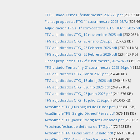
TFG Listado Temas 1ºcuatrimestre 2025-26.pdf
(285.53 KB
Fichas propuestas FTG 1º cuatrimestre 2025-26.7z
(506.46
Adjudicacion TFGs_ 1ª convocatoria_CTG_ 03-11_2025.pd
TFG adjudicados CTG_ 19 noviembre 2025.pdf
(232.068 K
TFG adjudicados CTG_ 26 enero 2026.pdf
(237.62 KB)
TFG adjudicados CTG_ 23 Febrero 2026.pdf
(237.941 KB)
TFG adjudicados CTG_ 26 Febrero 2026.pdf
(234.427 KB)
Fichas propuestas TFG 2º cuatrimestre_2025-26.7z
(151.7
TFG Listado Temas 1º y 2º cuatrimestre 2025-26.pdf
(312.
TFG adjudicados CTG_9 abril 2026.pdf
(254.48 KB)
TFG adjudicados CTG_ 16 abril_ 2026.pdf
(240.43 KB)
TFG adjudicados CTG_ 5 junio 2026.pdf
(249.27 KB)
TFG adjudicados CTG_ 23 junio 2026.pdf
(244.576 KB)
TFG adjudicados CTG_ 16 julio 2026.pdf
(240.045 KB)
ActaSimpleTFG_Luis Miguel de Frutos.pdf
(166.841 KB)
ActaSimpleTFG_Sergio Dixneuf Pérez.pdf
(676.118 KB)
ActaSimpleTFG_Javier Rodríguez González.pdf
(269.012 
Próximas fechas de defensa de TFG.pdf
(72.728 KB)
ActaSimpleTFG_Lucas García Casado.pdf
(166.169 KB)
ActaSimpleTFG_Sara Ibáñez Pardo.pdf
(193.445 KB)