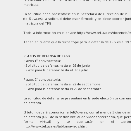
matrícula.
La solicitud debe presentarse en la Secretaría de Dirección de la 
(tel@uva.es), la solicitud debe estar firmada y se debe aportar junt
matrícula del TFG.
Toda la información en el enlace https://www.tel.uva.es/docencia/t
Tened en cuenta que la fecha tope para la defensa de TFG es el 29 
PLAZOS DE DEFENSA DE TFGs
Plazos 1ª convocatoria:
• Solicitud de defensa: hasta el 26 de junio
• Plazo para la defensa: hasta el 3 de julio
Plazos 2ª convocatoria:
• Solicitud de defensa: hasta el 22 de septiembre
• Plazo para la defensa: hasta el 29 de septiembre
La solicitud de defensa se presentará en la sede electrónica con una
de defensa.
El tutor deberá comunicar a tel@uva.es, con al menos 3 días de ant
de defensa (URL de la sesión virtual de videoconferencia, que perm
forma virtual) y se publicarán en el tablón
http://www.tel.uva.es/tablon/avisos.htm.