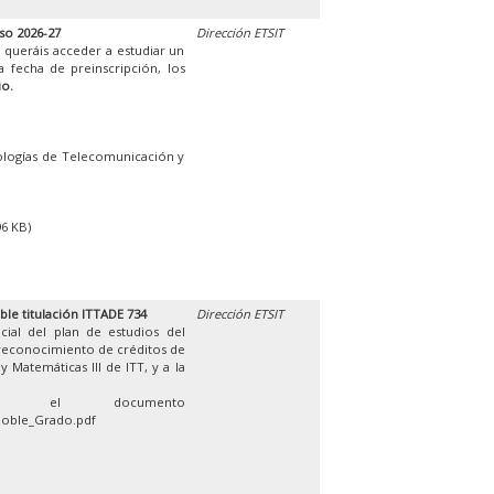
so 2026-27
Dirección ETSIT
 queráis acceder a estudiar un
 fecha de preinscripción, los
io.
ologías de Telecomunicación y
96 KB)
ble titulación ITTADE 734
Dirección ETSIT
cial del plan de estudios del
 reconocimiento de créditos de
 Matemáticas III de ITT, y a la
en el documento
Doble_Grado.pdf