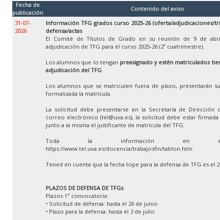
Fecha de
Contenido del aviso
publicación
31-07-
Información TFG grados curso 2025-26 (oferta/adjudicaciones/tr
2026
defensa/actas
El Comité de Títulos de Grado en su reunión de 9 de abri
adjudicación de TFG para el curso 2025-26 (2º cuatrimestre).
Los alumnos que lo tengan
preasignado y estén matriculados tien
adjudicación del TFG
.
Los alumnos que se matriculen fuera de plazo, presentarán su
formalizada la matrícula.
La solicitud debe presentarse en la Secretaría de Dirección 
correo electrónico (tel@uva.es), la solicitud debe estar firmad
junto a la misma el justificante de matrícula del TFG.
Toda la información en e
https://www.tel.uva.es/docencia/trabajosfin/tablon.htm
Tened en cuenta que la fecha tope para la defensa de TFG es el 
PLAZOS DE DEFENSA DE TFGs
Plazos 1ª convocatoria:
• Solicitud de defensa: hasta el 26 de junio
• Plazo para la defensa: hasta el 3 de julio