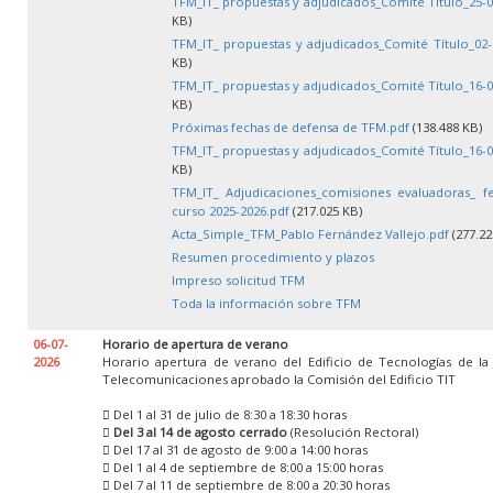
TFM_IT_ propuestas y adjudicados_Comité Título_25-0
KB)
TFM_IT_ propuestas y adjudicados_Comité Título_02-
KB)
TFM_IT_ propuestas y adjudicados_Comité Título_16-0
KB)
Próximas fechas de defensa de TFM.pdf
(138.488 KB)
TFM_IT_ propuestas y adjudicados_Comité Título_16-0
KB)
TFM_IT_ Adjudicaciones_comisiones evaluadoras_ f
curso 2025-2026.pdf
(217.025 KB)
Acta_Simple_TFM_Pablo Fernández Vallejo.pdf
(277.22
Resumen procedimiento y plazos
Impreso solicitud TFM
Toda la información sobre TFM
06-07-
Horario de apertura de verano
2026
Horario apertura de verano del Edificio de Tecnologías de la
Telecomunicaciones aprobado la Comisión del Edificio TIT
 Del 1 al 31 de julio de 8:30 a 18:30 horas

Del 3 al 14 de agosto cerrado
(Resolución Rectoral)
 Del 17 al 31 de agosto de 9:00 a 14:00 horas
 Del 1 al 4 de septiembre de 8:00 a 15:00 horas
 Del 7 al 11 de septiembre de 8:00 a 20:30 horas