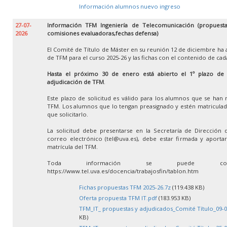
Información alumnos nuevo ingreso
27-07-
Información TFM Ingeniería de Telecomunicación (propuestas
2026
comisiones evaluadoras,fechas defensa)
El Comité de Título de Máster en su reunión 12 de diciembre ha 
de TFM para el curso 2025-26 y las fichas con el contenido de ca
Hasta el próximo 30 de enero está abierto el 1º plazo de so
adjudicación de TFM
.
Este plazo de solicitud es válido para los alumnos que se han 
TFM. Los alumnos que lo tengan preasignado y estén matricula
que solicitarlo.
La solicitud debe presentarse en la Secretaría de Dirección 
correo electrónico (tel@uva.es), debe estar firmada y aportar 
matrícula del TFM.
Toda información se puede con
https://www.tel.uva.es/docencia/trabajosfin/tablon.htm
Fichas propuestas TFM 2025-26.7z
(119.438 KB)
Oferta propuesta TFM IT.pdf
(183.953 KB)
TFM_IT_ propuestas y adjudicados_Comité Título_09-0
KB)