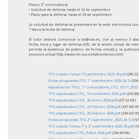
Plazos 2ª convocatoria:
• Solicitud de defensa: hasta el 22 de septiembre
• Plazo para la defensa: hasta el 29 de septiembre
La solicitud de defensa se presentará en la sede electrónica co
7 días a la fecha de defensa.
El tutor deberá comunicar a tel@uva.es, con al menos 3 días 
fecha, hora y lugar de defensa (URL de la sesión virtual de vid
permita la asistencia de público de forma virtual) y se publica
anuncios virtual http://www.tel.uva.es/tablon/avisos.htm.
TFG Listado Temas 1ºcuatrimestre 2025-26.pdf
(285.53
Fichas propuestas FTG 1º cuatrimestre 2025-26.7z
(506
Adjudicacion TFGs_ 1ª convocatoria_CTG_ 03-11_2025.
TFG adjudicados CTG_ 19 noviembre 2025.pdf
(232.068
TFG adjudicados CTG_ 26 enero 2026.pdf
(237.62 KB)
TFG adjudicados CTG_ 23 Febrero 2026.pdf
(237.941 K
TFG adjudicados CTG_ 26 Febrero 2026.pdf
(234.427 K
Fichas propuestas TFG 2º cuatrimestre_2025-26.7z
(151
TFG Listado Temas 1º y 2º cuatrimestre 2025-26.pdf
(31
TFG adjudicados CTG_9 abril 2026.pdf
(254.48 KB)