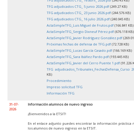
TFG adjudicados CTG_ 16 abril_ 2026.pdf
(240.43 KB)
TFG adjudicados CTG_ 5 junio 2026.pdf
(249.27 KB)
TFG adjudicados CTG_ 23 junio 2026.pdf
(244.576 KB)
TFG adjudicados CTG_ 16 julio 2026.pdf
(240.045 KB)
ActaSimpleTFG_Luis Miguel de Frutos.pdf
(166.841 KB)
ActaSimpleTFG_Sergio Dixneuf Pérez.pdf
(676.118 KB)
ActaSimpleTFG_Javier Rodríguez González.pdf
(269.01
Próximas fechas de defensa de TFG.pdf
(72.728 KB)
ActaSimpleTFG_Lucas García Casado.pdf
(166.169 KB)
ActaSimpleTFG_Sara Ibáñez Pardo.pdf
(193.445 KB)
ActaSimpleTFG_Javier del Cerro Puente 1.pdf
(91.226 
TFG adjudicados_Tribunales_FechasDefensa_Curso 20
KB)
Procedimiento
Impreso solicitud TFG
Información TFG
31-07-
Información alumnos de nuevo ingreso
2026
¡Bienvenidos a la ETSIT!
En el enlace adjunto puedes encontrar la información práctica 
los alumnos de nuevo ingreso en la ETSIT.