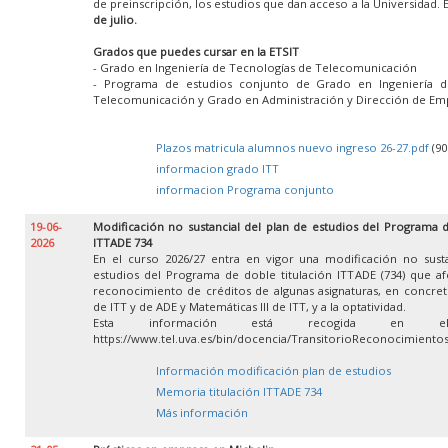
de preinscripción, los estudios que dan acceso a la Universidad. 
de julio.
Grados que puedes cursar en la ETSIT
- Grado en Ingeniería de Tecnologías de Telecomunicación
- Programa de estudios conjunto de Grado en Ingeniería d
Telecomunicación y Grado en Administración y Dirección de Em
Plazos matricula alumnos nuevo ingreso 26-27.pdf
(90
informacion grado ITT
informacion Programa conjunto
19-06-
Modificación no sustancial del plan de estudios del Programa d
2026
ITTADE 734
En el curso 2026/27 entra en vigor una modificación no susta
estudios del Programa de doble titulación ITTADE (734) que af
reconocimiento de créditos de algunas asignaturas, en concret
de ITT y de ADE y Matemáticas III de ITT, y a la optatividad.
Esta información está recogida en e
https://www.tel.uva.es/bin/docencia/TransitorioReconocimient
Información modificación plan de estudios
Memoria titulación ITTADE 734
Más información