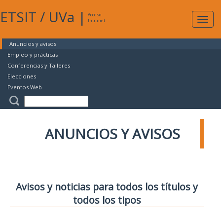
ETSIT
/
UVa
|
Acceso
Expan
Intranet
naveg
Anuncios y avisos
Empleo y prácticas
Conferencias y Talleres
Elecciones
Eventos Web
ANUNCIOS Y AVISOS
Avisos y noticias para todos los títulos y
todos los tipos