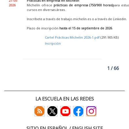
21-05-
Prácticas en empresa en Michelin
2026
Michelín ofrece
prácticas de empresa (750/900 horas)
para estu
cursos en diversas áreas.
Inscríbete a través de trabajo.michelin.es o a través de Linkedin.
Plazo de inscripción
hasta el 15 de septiembre de 2026
.
Cartel Prácticas Michelin 2026-1.pdf
(291.905 KB)
Incripción
1 / 66
LA ESCUELA EN LAS REDES
SITIO EN ESPAÑOL / ENGLISH SITE