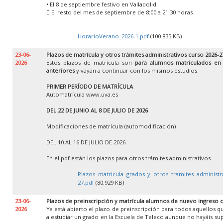
• El 8 de septiembre festivo en Valladolid
 El resto del mes de septiembre de 8:00 a 21:30 horas
HorarioVerano_2026-1.pdf
(100.835 KB)
23-06-
Plazos de matrícula y otros trámites administrativos curso 2026-2
2026
Estos plazos de matrícula son
para alumnos matriculados en
anteriores
y vayan a continuar con los mismos estudios.
PRIMER PERÍODO DE MATRÍCULA
Automatrícula www.uva.es
DEL 22 DE JUNIO AL 8 DE JULIO DE 2026
Modificaciones de matrícula (automodificación)
DEL 10 AL 16 DE JULIO DE 2026
En el pdf están los plazos para otros trámites administrativos.
Plazos matricula grados y otros tramites administr
27.pdf
(80.929 KB)
23-06-
Plazos de preinscripción y matrícula alumnos de nuevo ingreso 
2026
Ya está abierto el plazo de preinscripción para todos aquellos 
a estudiar un grado en la Escuela de Teleco aunque no hayáis su