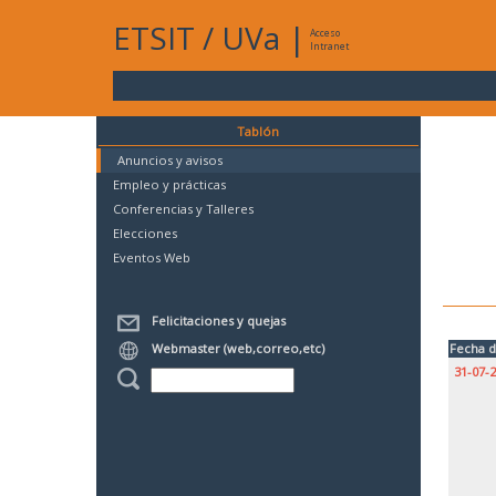
ETSIT
/
UVa
|
Acceso
Intranet
Tablón
Anuncios y avisos
Empleo y prácticas
Conferencias y Talleres
Elecciones
Eventos Web
Felicitaciones y quejas
Webmaster (web,correo,etc)
Fecha d
31-07-