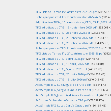
TFG Listado Temas 1ºcuatrimestre 2025-26.pdf
(285.53 KB
Fichas propuestas FTG 1º cuatrimestre 2025-26.7z
(506.46
Adjudicacion TFGs_ 1ª convocatoria_CTG_ 03-11_2025.pd
TFG adjudicados CTG_ 19 noviembre 2025.pdf
(232.068 K
TFG adjudicados CTG_ 26 enero 2026.pdf
(237.62 KB)
TFG adjudicados CTG_ 23 Febrero 2026.pdf
(237.941 KB)
TFG adjudicados CTG_ 26 Febrero 2026.pdf
(234.427 KB)
Fichas propuestas TFG 2º cuatrimestre_2025-26.7z
(151.7
TFG Listado Temas 1º y 2º cuatrimestre 2025-26.pdf
(312.
TFG adjudicados CTG_9 abril 2026.pdf
(254.48 KB)
TFG adjudicados CTG_ 16 abril_ 2026.pdf
(240.43 KB)
TFG adjudicados CTG_ 5 junio 2026.pdf
(249.27 KB)
TFG adjudicados CTG_ 23 junio 2026.pdf
(244.576 KB)
TFG adjudicados CTG_ 16 julio 2026.pdf
(240.045 KB)
ActaSimpleTFG_Luis Miguel de Frutos.pdf
(166.841 KB)
ActaSimpleTFG_Sergio Dixneuf Pérez.pdf
(676.118 KB)
ActaSimpleTFG_Javier Rodríguez González.pdf
(269.012 
Próximas fechas de defensa de TFG.pdf
(72.728 KB)
ActaSimpleTFG_Lucas García Casado.pdf
(166.169 KB)
ActaSimpleTFG_Sara Ibáñez Pardo.pdf
(193.445 KB)