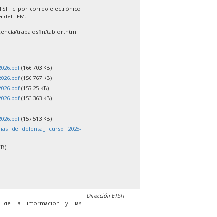
ETSIT o por correo electrónico
la del TFM.
encia/trabajosfin/tablon.htm
2026.pdf
(166.703 KB)
2026.pdf
(156.767 KB)
2026.pdf
(157.25 KB)
2026.pdf
(153.363 KB)
2026.pdf
(157.513 KB)
chas de defensa_ curso 2025-
KB)
Dirección ETSIT
s de la Información y las