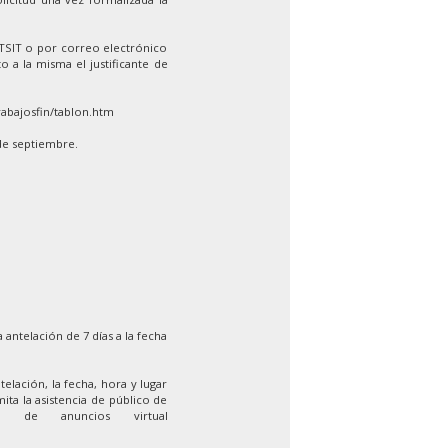
ETSIT o por correo electrónico
o a la misma el justificante de
rabajosfin/tablon.htm
de septiembre.
 antelación de 7 días a la fecha
elación, la fecha, hora y lugar
ita la asistencia de público de
 de anuncios virtual