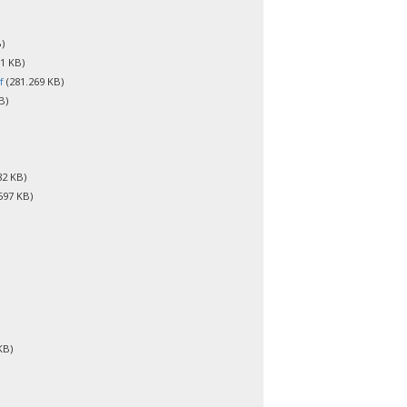
)
1 KB)
f
(281.269 KB)
B)
82 KB)
597 KB)
KB)