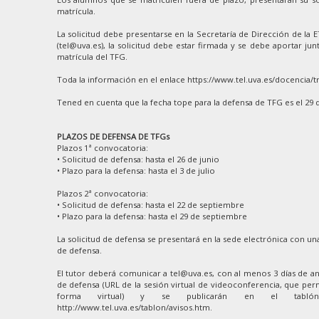
matrícula.
La solicitud debe presentarse en la Secretaría de Dirección de la 
(tel@uva.es), la solicitud debe estar firmada y se debe aportar junt
matrícula del TFG.
Toda la información en el enlace https://www.tel.uva.es/docencia/t
Tened en cuenta que la fecha tope para la defensa de TFG es el 29 
PLAZOS DE DEFENSA DE TFGs
Plazos 1ª convocatoria:
• Solicitud de defensa: hasta el 26 de junio
• Plazo para la defensa: hasta el 3 de julio
Plazos 2ª convocatoria:
• Solicitud de defensa: hasta el 22 de septiembre
• Plazo para la defensa: hasta el 29 de septiembre
La solicitud de defensa se presentará en la sede electrónica con una
de defensa.
El tutor deberá comunicar a tel@uva.es, con al menos 3 días de ant
de defensa (URL de la sesión virtual de videoconferencia, que perm
forma virtual) y se publicarán en el tablón
http://www.tel.uva.es/tablon/avisos.htm.