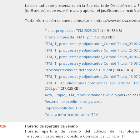
La solicitud debe presentarse en la Secretaría de Dirección de la 
(tel@uva.es), debe estar firmada y aportar el justificante de matrícu
Toda información se puede consultar en https://www.tel.uva.es/doc
Fichas propuestas TFM 2025-26.7z
(119.438 KB)
Oferta propuesta TFM IT.pdf
(183.953 KB)
TFM_IT_ propuestas y adjudicados_Comité Título_09-02-
TFM_IT_ propuestas y adjudicados_Comité Título_25-03-
TFM_IT_ propuestas y adjudicados_Comité Título_02-06-
TFM_IT_ propuestas y adjudicados_Comité Título_16-06-
Próximas fechas de defensa de TFM.pdf
(138.488 KB)
TFM_IT_ propuestas y adjudicados_Comité Título_16-07-
TFM_IT_ Adjudicaciones_comisiones evaluadoras_ fe
2026.pdf
(217.025 KB)
Acta_Simple_TFM_Pablo Fernández Vallejo.pdf
(277.223 
Resumen procedimiento y plazos
Impreso solicitud TFM
Toda la información sobre TFM
2026
Horario de apertura de verano
Horario apertura de verano del Edificio de Tecnología
Telecomunicaciones aprobado la Comisión del Edificio TIT