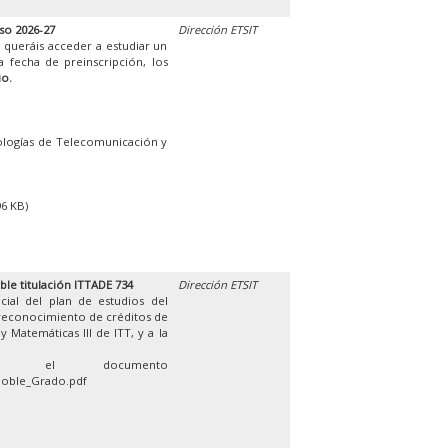
so 2026-27
Dirección ETSIT
 queráis acceder a estudiar un
 fecha de preinscripción, los
io.
ologías de Telecomunicación y
96 KB)
ble titulación ITTADE 734
Dirección ETSIT
cial del plan de estudios del
 reconocimiento de créditos de
 Matemáticas III de ITT, y a la
en el documento
Doble_Grado.pdf