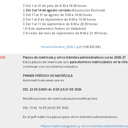
 Del 1 al 31 de julio de 8:30 a 18:30 horas

Del 3 al 14 de agosto cerrado
(Resolución Rectoral)
 Del 17 al 31 de agosto de 9:00 a 14:00 horas
 Del 1 al 4 de septiembre de 8:00 a 15:00 horas
 Del 7 al 11 de septiembre de 8:00 a 20:30 horas
• El 8 de septiembre festivo en Valladolid
 El resto del mes de septiembre de 8:00 a 21:30 horas
HorarioVerano_2026-1.pdf
(100.835 KB)
2026
Plazos de matrícula y otros trámites administrativos curso 2026-27
Estos plazos de matrícula son
para alumnos matriculados en la UVa
continuar con los mismos estudios.
PRIMER PERÍODO DE MATRÍCULA
Automatrícula www.uva.es
DEL 22 DE JUNIO AL 8 DE JULIO DE 2026
Modificaciones de matrícula (automodificación)
DEL 10 AL 16 DE JULIO DE 2026
En el pdf están los plazos para otros trámites administrativos.
Plazos matricula grados y otros tramites administrativos