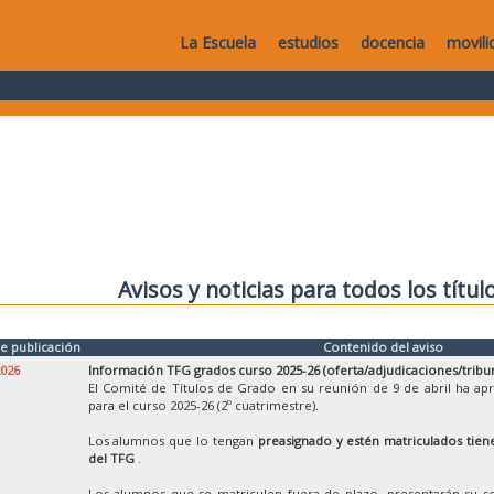
La Escuela
estudios
docencia
movili
Avisos y noticias para todos los títul
e publicación
Contenido del aviso
2026
Información TFG grados curso 2025-26 (oferta/adjudicaciones/tribu
El Comité de Títulos de Grado en su reunión de 9 de abril ha ap
para el curso 2025-26 (2º cuatrimestre).
Los alumnos que lo tengan
preasignado y estén matriculados tiene
del TFG
.
Los alumnos que se matriculen fuera de plazo, presentarán su so