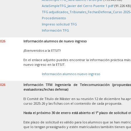
ActaSimpleTFG_Javier del Cerro Puente 1.pdf
(91.226 KB)
TFG adjudicados_Tribunales_FechasDefensa_Curso 2025-
Procedimiento
Impreso solicitud TFG
Información TFG
2026
Información alumnos de nuevo ingreso
¡Bienvenidos a la ETSIT!
En el enlace adjunto puedes encontrar la información práctica más
nuevo ingreso en la ETSIT.
Información alumnos nuevo ingreso
2026
Información TFM Ingeniería de Telecomunicación (propuestas,
evaluadoras,fechas defensa)
El Comité de Título de Máster en su reunión 12 de diciembre ha apr
curso 2025-26 y las fichas con el contenido de cada propuesta.
Hasta el próximo 30 de enero está abierto el 1º plazo de solicitud o
Este plazo de solicitud es válido para los alumnos que se han matr
que lo tengan preasignado y estén matriculados también tienen que 