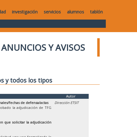
dad
investigación
servicios
alumnos
tablón
ANUNCIOS Y AVISOS
os y todos los tipos
Autor
nales/fechas de defensa/actas
Dirección ETSIT
robado la adjudicación de TFG
n que solicitar la adjudicación
licitud una vez formalizada la