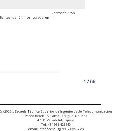
Dirección ETSIT
diantes de últimos cursos en
1 / 66
(c) 2026 :: Escuela Técnica Superior de Ingenieros de Telecomunicación
Paseo Belén 15. Campus Miguel Delibes
47011 Valladolid, España
Tel: +34 983 423660
email: infoacceso
tel
uva
es