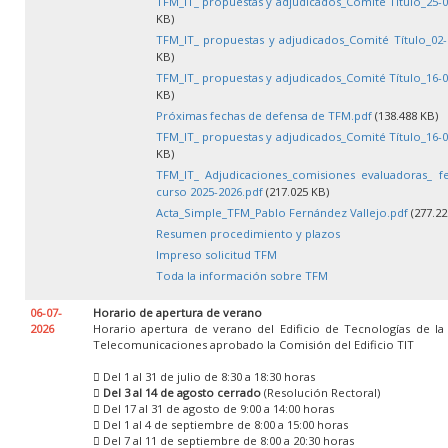
TFM_IT_ propuestas y adjudicados_Comité Título_25-0
KB)
TFM_IT_ propuestas y adjudicados_Comité Título_02-
KB)
TFM_IT_ propuestas y adjudicados_Comité Título_16-0
KB)
Próximas fechas de defensa de TFM.pdf
(138.488 KB)
TFM_IT_ propuestas y adjudicados_Comité Título_16-0
KB)
TFM_IT_ Adjudicaciones_comisiones evaluadoras_ f
curso 2025-2026.pdf
(217.025 KB)
Acta_Simple_TFM_Pablo Fernández Vallejo.pdf
(277.22
Resumen procedimiento y plazos
Impreso solicitud TFM
Toda la información sobre TFM
06-07-
Horario de apertura de verano
2026
Horario apertura de verano del Edificio de Tecnologías de la
Telecomunicaciones aprobado la Comisión del Edificio TIT
 Del 1 al 31 de julio de 8:30 a 18:30 horas

Del 3 al 14 de agosto cerrado
(Resolución Rectoral)
 Del 17 al 31 de agosto de 9:00 a 14:00 horas
 Del 1 al 4 de septiembre de 8:00 a 15:00 horas
 Del 7 al 11 de septiembre de 8:00 a 20:30 horas