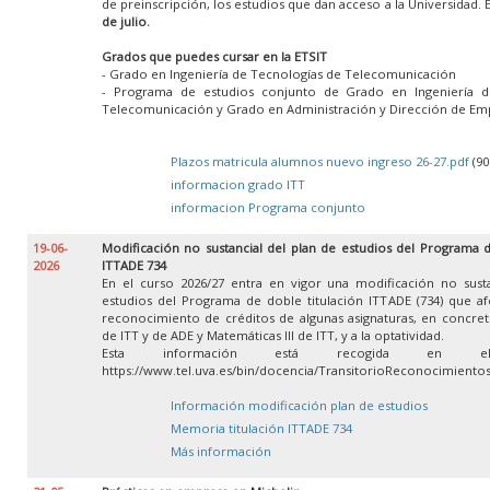
de preinscripción, los estudios que dan acceso a la Universidad. 
de julio.
Grados que puedes cursar en la ETSIT
- Grado en Ingeniería de Tecnologías de Telecomunicación
- Programa de estudios conjunto de Grado en Ingeniería d
Telecomunicación y Grado en Administración y Dirección de Em
Plazos matricula alumnos nuevo ingreso 26-27.pdf
(90
informacion grado ITT
informacion Programa conjunto
19-06-
Modificación no sustancial del plan de estudios del Programa d
2026
ITTADE 734
En el curso 2026/27 entra en vigor una modificación no susta
estudios del Programa de doble titulación ITTADE (734) que af
reconocimiento de créditos de algunas asignaturas, en concret
de ITT y de ADE y Matemáticas III de ITT, y a la optatividad.
Esta información está recogida en e
https://www.tel.uva.es/bin/docencia/TransitorioReconocimient
Información modificación plan de estudios
Memoria titulación ITTADE 734
Más información