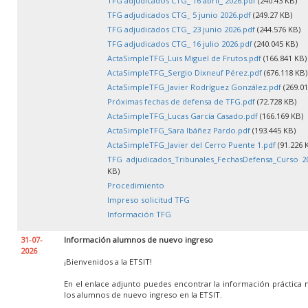
TFG adjudicados CTG_ 16 abril_ 2026.pdf
(240.43 KB)
TFG adjudicados CTG_ 5 junio 2026.pdf
(249.27 KB)
TFG adjudicados CTG_ 23 junio 2026.pdf
(244.576 KB)
TFG adjudicados CTG_ 16 julio 2026.pdf
(240.045 KB)
ActaSimpleTFG_Luis Miguel de Frutos.pdf
(166.841 KB)
ActaSimpleTFG_Sergio Dixneuf Pérez.pdf
(676.118 KB)
ActaSimpleTFG_Javier Rodríguez González.pdf
(269.01
Próximas fechas de defensa de TFG.pdf
(72.728 KB)
ActaSimpleTFG_Lucas García Casado.pdf
(166.169 KB)
ActaSimpleTFG_Sara Ibáñez Pardo.pdf
(193.445 KB)
ActaSimpleTFG_Javier del Cerro Puente 1.pdf
(91.226 
TFG adjudicados_Tribunales_FechasDefensa_Curso 20
KB)
Procedimiento
Impreso solicitud TFG
Información TFG
31-07-
Información alumnos de nuevo ingreso
2026
¡Bienvenidos a la ETSIT!
En el enlace adjunto puedes encontrar la información práctica 
los alumnos de nuevo ingreso en la ETSIT.