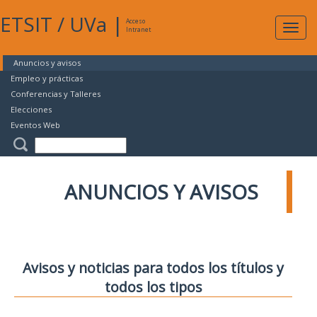
ETSIT
/
UVa
|
Acceso
Expan
Intranet
naveg
Anuncios y avisos
Empleo y prácticas
Conferencias y Talleres
Elecciones
Eventos Web
ANUNCIOS Y AVISOS
Avisos y noticias para todos los títulos y
todos los tipos