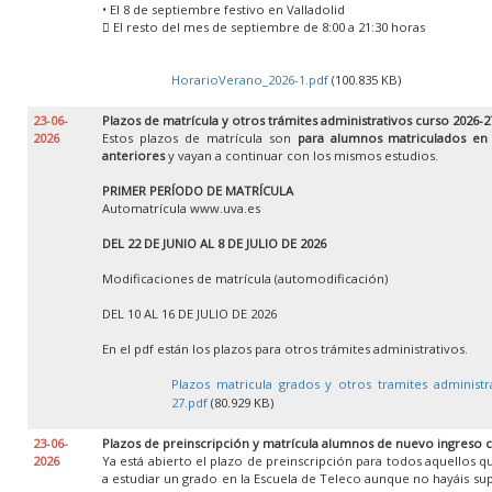
• El 8 de septiembre festivo en Valladolid
 El resto del mes de septiembre de 8:00 a 21:30 horas
HorarioVerano_2026-1.pdf
(100.835 KB)
23-06-
Plazos de matrícula y otros trámites administrativos curso 2026-2
2026
Estos plazos de matrícula son
para alumnos matriculados en
anteriores
y vayan a continuar con los mismos estudios.
PRIMER PERÍODO DE MATRÍCULA
Automatrícula www.uva.es
DEL 22 DE JUNIO AL 8 DE JULIO DE 2026
Modificaciones de matrícula (automodificación)
DEL 10 AL 16 DE JULIO DE 2026
En el pdf están los plazos para otros trámites administrativos.
Plazos matricula grados y otros tramites administr
27.pdf
(80.929 KB)
23-06-
Plazos de preinscripción y matrícula alumnos de nuevo ingreso 
2026
Ya está abierto el plazo de preinscripción para todos aquellos 
a estudiar un grado en la Escuela de Teleco aunque no hayáis su