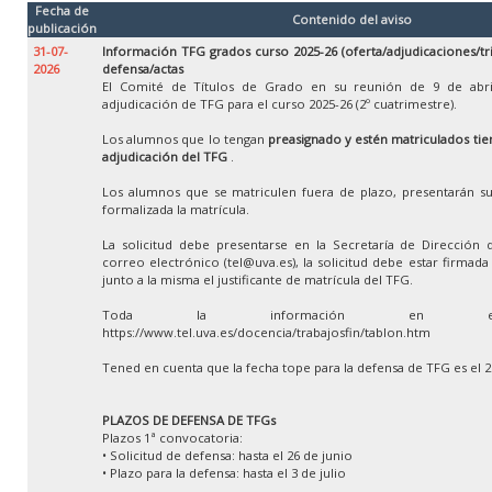
Fecha de
Contenido del aviso
publicación
31-07-
Información TFG grados curso 2025-26 (oferta/adjudicaciones/tr
2026
defensa/actas
El Comité de Títulos de Grado en su reunión de 9 de abri
adjudicación de TFG para el curso 2025-26 (2º cuatrimestre).
Los alumnos que lo tengan
preasignado y estén matriculados tien
adjudicación del TFG
.
Los alumnos que se matriculen fuera de plazo, presentarán su
formalizada la matrícula.
La solicitud debe presentarse en la Secretaría de Dirección 
correo electrónico (tel@uva.es), la solicitud debe estar firmad
junto a la misma el justificante de matrícula del TFG.
Toda la información en e
https://www.tel.uva.es/docencia/trabajosfin/tablon.htm
Tened en cuenta que la fecha tope para la defensa de TFG es el 
PLAZOS DE DEFENSA DE TFGs
Plazos 1ª convocatoria:
• Solicitud de defensa: hasta el 26 de junio
• Plazo para la defensa: hasta el 3 de julio