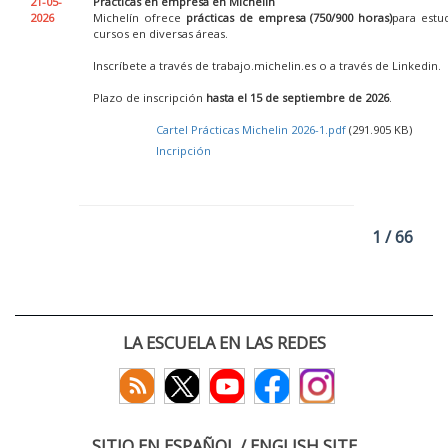
21-05-
Prácticas en empresa en Michelin
2026
Michelín ofrece
prácticas de empresa (750/900 horas)
para estu
cursos en diversas áreas.
Inscríbete a través de trabajo.michelin.es o a través de Linkedin.
Plazo de inscripción
hasta el 15 de septiembre de 2026
.
Cartel Prácticas Michelin 2026-1.pdf
(291.905 KB)
Incripción
1 / 66
LA ESCUELA EN LAS REDES
SITIO EN ESPAÑOL / ENGLISH SITE