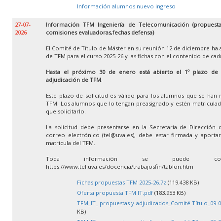
Información alumnos nuevo ingreso
27-07-
Información TFM Ingeniería de Telecomunicación (propuestas
2026
comisiones evaluadoras,fechas defensa)
El Comité de Título de Máster en su reunión 12 de diciembre ha 
de TFM para el curso 2025-26 y las fichas con el contenido de ca
Hasta el próximo 30 de enero está abierto el 1º plazo de so
adjudicación de TFM
.
Este plazo de solicitud es válido para los alumnos que se han 
TFM. Los alumnos que lo tengan preasignado y estén matricula
que solicitarlo.
La solicitud debe presentarse en la Secretaría de Dirección 
correo electrónico (tel@uva.es), debe estar firmada y aportar 
matrícula del TFM.
Toda información se puede con
https://www.tel.uva.es/docencia/trabajosfin/tablon.htm
Fichas propuestas TFM 2025-26.7z
(119.438 KB)
Oferta propuesta TFM IT.pdf
(183.953 KB)
TFM_IT_ propuestas y adjudicados_Comité Título_09-0
KB)