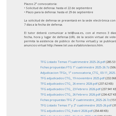
Plazos 2ª convocatoria:
• Solicitud de defensa: hasta el 22 de septiembre
• Plazo para la defensa: hasta el 29 de septiembre
La solicitud de defensa se presentará en la sede electrónica co
7 días a la fecha de defensa.
El tutor deberá comunicar a tel@uva.es, con al menos 3 días 
fecha, hora y lugar de defensa (URL de la sesión virtual de vid
permita la asistencia de público de forma virtual) y se publica
anuncios virtual http://www.tel.uva.es/tablon/avisos.htm.
TFG Listado Temas 1ºcuatrimestre 2025-26.pdf
(285.53
Fichas propuestas FTG 1º cuatrimestre 2025-26.7z
(506
Adjudicacion TFGs_ 1ª convocatoria_CTG_ 03-11_2025.
TFG adjudicados CTG_ 19 noviembre 2025.pdf
(232.068
TFG adjudicados CTG_ 26 enero 2026.pdf
(237.62 KB)
TFG adjudicados CTG_ 23 Febrero 2026.pdf
(237.941 K
TFG adjudicados CTG_ 26 Febrero 2026.pdf
(234.427 K
Fichas propuestas TFG 2º cuatrimestre_2025-26.7z
(151
TFG Listado Temas 1º y 2º cuatrimestre 2025-26.pdf
(31
TFG adjudicados CTG_9 abril 2026.pdf
(254.48 KB)