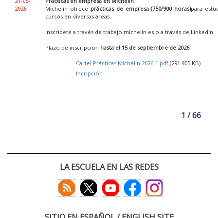
21-05-
Prácticas en empresa en Michelin
2026
Michelín ofrece
prácticas de empresa (750/900 horas)
para estu
cursos en diversas áreas.
Inscríbete a través de trabajo.michelin.es o a través de Linkedin.
Plazo de inscripción
hasta el 15 de septiembre de 2026
.
Cartel Prácticas Michelin 2026-1.pdf
(291.905 KB)
Incripción
1 / 66
LA ESCUELA EN LAS REDES
SITIO EN ESPAÑOL / ENGLISH SITE