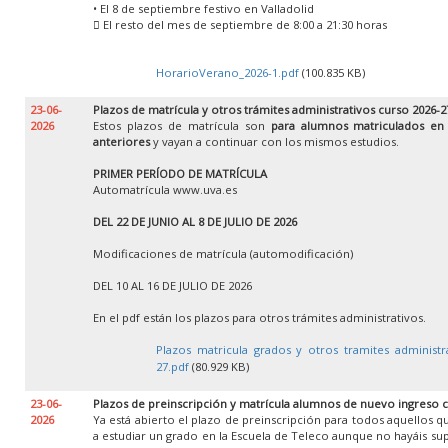
• El 8 de septiembre festivo en Valladolid
 El resto del mes de septiembre de 8:00 a 21:30 horas
HorarioVerano_2026-1.pdf
(100.835 KB)
23-06-
Plazos de matrícula y otros trámites administrativos curso 2026-2
2026
Estos plazos de matrícula son
para alumnos matriculados en
anteriores
y vayan a continuar con los mismos estudios.
PRIMER PERÍODO DE MATRÍCULA
Automatrícula www.uva.es
DEL 22 DE JUNIO AL 8 DE JULIO DE 2026
Modificaciones de matrícula (automodificación)
DEL 10 AL 16 DE JULIO DE 2026
En el pdf están los plazos para otros trámites administrativos.
Plazos matricula grados y otros tramites administr
27.pdf
(80.929 KB)
23-06-
Plazos de preinscripción y matrícula alumnos de nuevo ingreso 
2026
Ya está abierto el plazo de preinscripción para todos aquellos 
a estudiar un grado en la Escuela de Teleco aunque no hayáis su