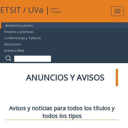
ETSIT
/
UVa
|
Acceso
Expan
Intranet
naveg
Anuncios y avisos
Empleo y prácticas
Conferencias y Talleres
Elecciones
Eventos Web
ANUNCIOS Y AVISOS
Avisos y noticias para todos los títulos y
todos los tipos