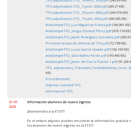
TFG adjudicados CTG_ 16 abril_ 2026.pdf
(240.43 KB)
TFG adjudicados CTG_ 5 junio 2026.pdf
(249.27 KB)
TFG adjudicados CTG_ 23 junio 2026.pdf
(244.576 KB)
TFG adjudicados CTG_ 16 julio 2026.pdf
(240.045 KB)
ActaSimpleTFG_Luis Miguel de Frutos.pdf
(166.841 KB)
ActaSimpleTFG_Sergio Dixneuf Pérez.pdf
(676.118 KB)
ActaSimpleTFG_Javier Rodríguez González.pdf
(269.01
Próximas fechas de defensa de TFG.pdf
(72.728 KB)
ActaSimpleTFG_Lucas García Casado.pdf
(166.169 KB)
ActaSimpleTFG_Sara Ibáñez Pardo.pdf
(193.445 KB)
ActaSimpleTFG_Javier del Cerro Puente 1.pdf
(91.226 
TFG adjudicados_Tribunales_FechasDefensa_Curso 20
KB)
Procedimiento
Impreso solicitud TFG
Información TFG
31-07-
Información alumnos de nuevo ingreso
2026
¡Bienvenidos a la ETSIT!
En el enlace adjunto puedes encontrar la información práctica 
los alumnos de nuevo ingreso en la ETSIT.