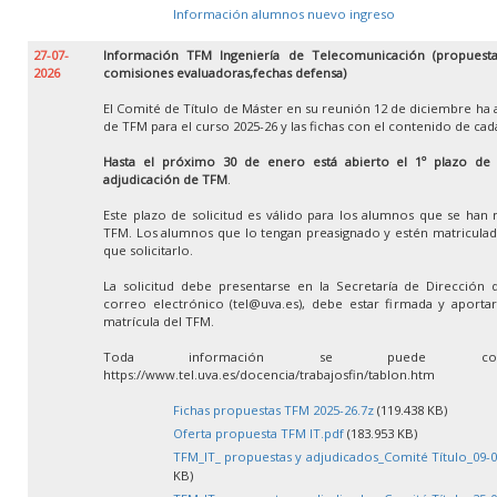
Información alumnos nuevo ingreso
27-07-
Información TFM Ingeniería de Telecomunicación (propuestas
2026
comisiones evaluadoras,fechas defensa)
El Comité de Título de Máster en su reunión 12 de diciembre ha 
de TFM para el curso 2025-26 y las fichas con el contenido de ca
Hasta el próximo 30 de enero está abierto el 1º plazo de so
adjudicación de TFM
.
Este plazo de solicitud es válido para los alumnos que se han 
TFM. Los alumnos que lo tengan preasignado y estén matricula
que solicitarlo.
La solicitud debe presentarse en la Secretaría de Dirección 
correo electrónico (tel@uva.es), debe estar firmada y aportar 
matrícula del TFM.
Toda información se puede con
https://www.tel.uva.es/docencia/trabajosfin/tablon.htm
Fichas propuestas TFM 2025-26.7z
(119.438 KB)
Oferta propuesta TFM IT.pdf
(183.953 KB)
TFM_IT_ propuestas y adjudicados_Comité Título_09-0
KB)