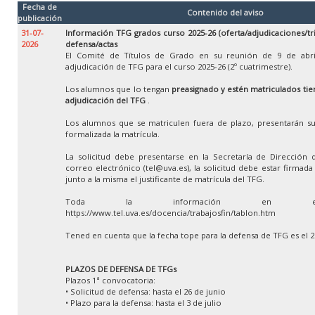
Fecha de
Contenido del aviso
publicación
31-07-
Información TFG grados curso 2025-26 (oferta/adjudicaciones/tr
2026
defensa/actas
El Comité de Títulos de Grado en su reunión de 9 de abri
adjudicación de TFG para el curso 2025-26 (2º cuatrimestre).
Los alumnos que lo tengan
preasignado y estén matriculados tien
adjudicación del TFG
.
Los alumnos que se matriculen fuera de plazo, presentarán su
formalizada la matrícula.
La solicitud debe presentarse en la Secretaría de Dirección 
correo electrónico (tel@uva.es), la solicitud debe estar firmad
junto a la misma el justificante de matrícula del TFG.
Toda la información en e
https://www.tel.uva.es/docencia/trabajosfin/tablon.htm
Tened en cuenta que la fecha tope para la defensa de TFG es el 
PLAZOS DE DEFENSA DE TFGs
Plazos 1ª convocatoria:
• Solicitud de defensa: hasta el 26 de junio
• Plazo para la defensa: hasta el 3 de julio