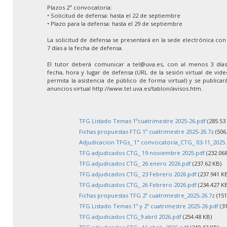
Plazos 2ª convocatoria:
• Solicitud de defensa: hasta el 22 de septiembre
• Plazo para la defensa: hasta el 29 de septiembre
La solicitud de defensa se presentará en la sede electrónica co
7 días a la fecha de defensa.
El tutor deberá comunicar a tel@uva.es, con al menos 3 días 
fecha, hora y lugar de defensa (URL de la sesión virtual de vid
permita la asistencia de público de forma virtual) y se publica
anuncios virtual http://www.tel.uva.es/tablon/avisos.htm.
TFG Listado Temas 1ºcuatrimestre 2025-26.pdf
(285.53
Fichas propuestas FTG 1º cuatrimestre 2025-26.7z
(506
Adjudicacion TFGs_ 1ª convocatoria_CTG_ 03-11_2025.
TFG adjudicados CTG_ 19 noviembre 2025.pdf
(232.068
TFG adjudicados CTG_ 26 enero 2026.pdf
(237.62 KB)
TFG adjudicados CTG_ 23 Febrero 2026.pdf
(237.941 K
TFG adjudicados CTG_ 26 Febrero 2026.pdf
(234.427 K
Fichas propuestas TFG 2º cuatrimestre_2025-26.7z
(151
TFG Listado Temas 1º y 2º cuatrimestre 2025-26.pdf
(31
TFG adjudicados CTG_9 abril 2026.pdf
(254.48 KB)