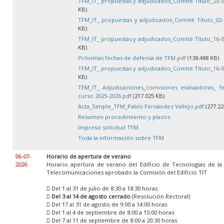
TFM_IT_ propuestas y adjudicados_Comité Título_25-0
KB)
TFM_IT_ propuestas y adjudicados_Comité Título_02-
KB)
TFM_IT_ propuestas y adjudicados_Comité Título_16-0
KB)
Próximas fechas de defensa de TFM.pdf
(138.488 KB)
TFM_IT_ propuestas y adjudicados_Comité Título_16-0
KB)
TFM_IT_ Adjudicaciones_comisiones evaluadoras_ f
curso 2025-2026.pdf
(217.025 KB)
Acta_Simple_TFM_Pablo Fernández Vallejo.pdf
(277.22
Resumen procedimiento y plazos
Impreso solicitud TFM
Toda la información sobre TFM
06-07-
Horario de apertura de verano
2026
Horario apertura de verano del Edificio de Tecnologías de la
Telecomunicaciones aprobado la Comisión del Edificio TIT
 Del 1 al 31 de julio de 8:30 a 18:30 horas

Del 3 al 14 de agosto cerrado
(Resolución Rectoral)
 Del 17 al 31 de agosto de 9:00 a 14:00 horas
 Del 1 al 4 de septiembre de 8:00 a 15:00 horas
 Del 7 al 11 de septiembre de 8:00 a 20:30 horas