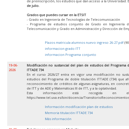
de preinscripción, los estudios que dan acceso a la Universidad. 
de julio.
Grados que puedes cursar en la ETSIT
- Grado en Ingeniería de Tecnologías de Telecomunicación
- Programa de estudios conjunto de Grado en Ingeniería d
Telecomunicación y Grado en Administración y Dirección de Em
Plazos matricula alumnos nuevo ingreso 26-27.pdf
(90
informacion grado ITT
informacion Programa conjunto
19-06-
Modificación no sustancial del plan de estudios del Programa d
2026
ITTADE 734
En el curso 2026/27 entra en vigor una modificación no susta
estudios del Programa de doble titulación ITTADE (734) que af
reconocimiento de créditos de algunas asignaturas, en concret
de ITT y de ADE y Matemáticas III de ITT, y a la optatividad.
Esta información está recogida en e
https://www.tel.uva.es/bin/docencia/TransitorioReconocimient
Información modificación plan de estudios
Memoria titulación ITTADE 734
Más información