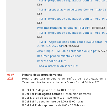
TFM_IT_ propuestas y adjudicados_Comité Título_25-0
KB)
TFM_IT_ propuestas y adjudicados_Comité Título_02-
KB)
TFM_IT_ propuestas y adjudicados_Comité Título_16-0
KB)
Próximas fechas de defensa de TFM.pdf
(138.488 KB)
TFM_IT_ propuestas y adjudicados_Comité Título_16-0
KB)
TFM_IT_ Adjudicaciones_comisiones evaluadoras_ f
curso 2025-2026.pdf
(217.025 KB)
Acta_Simple_TFM_Pablo Fernández Vallejo.pdf
(277.22
Resumen procedimiento y plazos
Impreso solicitud TFM
Toda la información sobre TFM
06-07-
Horario de apertura de verano
2026
Horario apertura de verano del Edificio de Tecnologías de la
Telecomunicaciones aprobado la Comisión del Edificio TIT
 Del 1 al 31 de julio de 8:30 a 18:30 horas

Del 3 al 14 de agosto cerrado
(Resolución Rectoral)
 Del 17 al 31 de agosto de 9:00 a 14:00 horas
 Del 1 al 4 de septiembre de 8:00 a 15:00 horas
 Del 7 al 11 de septiembre de 8:00 a 20:30 horas