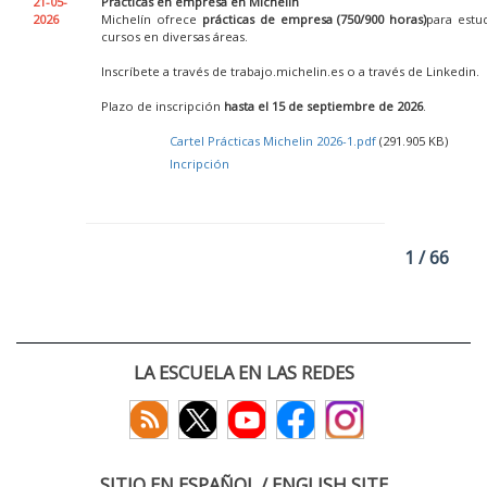
21-05-
Prácticas en empresa en Michelin
2026
Michelín ofrece
prácticas de empresa (750/900 horas)
para estu
cursos en diversas áreas.
Inscríbete a través de trabajo.michelin.es o a través de Linkedin.
Plazo de inscripción
hasta el 15 de septiembre de 2026
.
Cartel Prácticas Michelin 2026-1.pdf
(291.905 KB)
Incripción
1 / 66
LA ESCUELA EN LAS REDES
SITIO EN ESPAÑOL / ENGLISH SITE