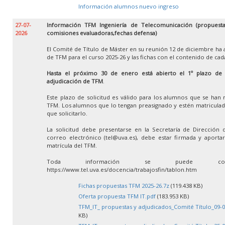
Información alumnos nuevo ingreso
27-07-
Información TFM Ingeniería de Telecomunicación (propuestas
2026
comisiones evaluadoras,fechas defensa)
El Comité de Título de Máster en su reunión 12 de diciembre ha 
de TFM para el curso 2025-26 y las fichas con el contenido de ca
Hasta el próximo 30 de enero está abierto el 1º plazo de so
adjudicación de TFM
.
Este plazo de solicitud es válido para los alumnos que se han 
TFM. Los alumnos que lo tengan preasignado y estén matricula
que solicitarlo.
La solicitud debe presentarse en la Secretaría de Dirección 
correo electrónico (tel@uva.es), debe estar firmada y aportar 
matrícula del TFM.
Toda información se puede con
https://www.tel.uva.es/docencia/trabajosfin/tablon.htm
Fichas propuestas TFM 2025-26.7z
(119.438 KB)
Oferta propuesta TFM IT.pdf
(183.953 KB)
TFM_IT_ propuestas y adjudicados_Comité Título_09-0
KB)