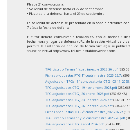
Plazos 2ª convocatoria:
• Solicitud de defensa: hasta el 22 de septiembre
• Plazo para la defensa: hasta el 29 de septiembre
La solicitud de defensa se presentará en la sede electrónica co
7 días a la fecha de defensa.
El tutor deberá comunicar a tel@uva.es, con al menos 3 días 
fecha, hora y lugar de defensa (URL de la sesión virtual de vid
permita la asistencia de público de forma virtual) y se publica
anuncios virtual http://www.tel.uva.es/tablon/avisos.htm.
TFG Listado Temas 1ºcuatrimestre 2025-26.pdf
(285.53
Fichas propuestas FTG 1º cuatrimestre 2025-26.7z
(506
Adjudicacion TFGs_ 1ª convocatoria_CTG_ 03-11_2025.
TFG adjudicados CTG_ 19 noviembre 2025.pdf
(232.068
TFG adjudicados CTG_ 26 enero 2026.pdf
(237.62 KB)
TFG adjudicados CTG_ 23 Febrero 2026.pdf
(237.941 K
TFG adjudicados CTG_ 26 Febrero 2026.pdf
(234.427 K
Fichas propuestas TFG 2º cuatrimestre_2025-26.7z
(151
TFG Listado Temas 1º y 2º cuatrimestre 2025-26.pdf
(31
TFG adjudicados CTG_9 abril 2026.pdf
(254.48 KB)