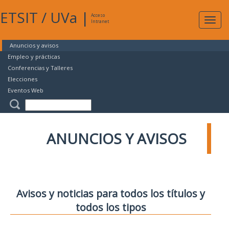
ETSIT
/
UVa
|
Acceso
Expan
Intranet
naveg
Anuncios y avisos
Empleo y prácticas
Conferencias y Talleres
Elecciones
Eventos Web
ANUNCIOS Y AVISOS
Avisos y noticias para todos los títulos y
todos los tipos