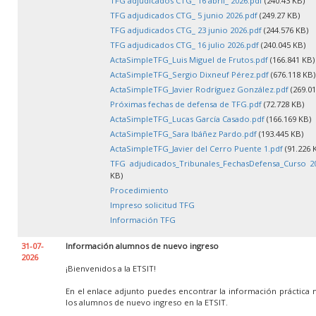
TFG adjudicados CTG_ 16 abril_ 2026.pdf
(240.43 KB)
TFG adjudicados CTG_ 5 junio 2026.pdf
(249.27 KB)
TFG adjudicados CTG_ 23 junio 2026.pdf
(244.576 KB)
TFG adjudicados CTG_ 16 julio 2026.pdf
(240.045 KB)
ActaSimpleTFG_Luis Miguel de Frutos.pdf
(166.841 KB)
ActaSimpleTFG_Sergio Dixneuf Pérez.pdf
(676.118 KB)
ActaSimpleTFG_Javier Rodríguez González.pdf
(269.01
Próximas fechas de defensa de TFG.pdf
(72.728 KB)
ActaSimpleTFG_Lucas García Casado.pdf
(166.169 KB)
ActaSimpleTFG_Sara Ibáñez Pardo.pdf
(193.445 KB)
ActaSimpleTFG_Javier del Cerro Puente 1.pdf
(91.226 
TFG adjudicados_Tribunales_FechasDefensa_Curso 20
KB)
Procedimiento
Impreso solicitud TFG
Información TFG
31-07-
Información alumnos de nuevo ingreso
2026
¡Bienvenidos a la ETSIT!
En el enlace adjunto puedes encontrar la información práctica 
los alumnos de nuevo ingreso en la ETSIT.