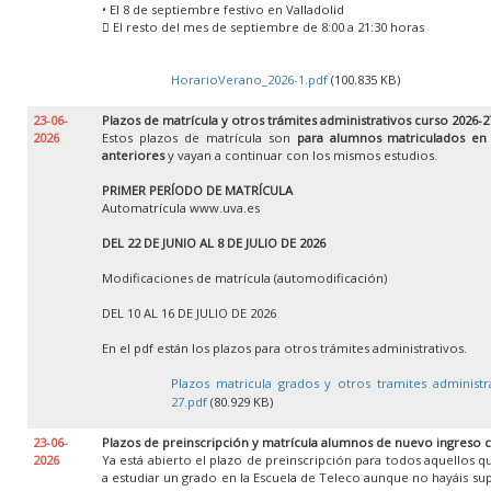
• El 8 de septiembre festivo en Valladolid
 El resto del mes de septiembre de 8:00 a 21:30 horas
HorarioVerano_2026-1.pdf
(100.835 KB)
23-06-
Plazos de matrícula y otros trámites administrativos curso 2026-2
2026
Estos plazos de matrícula son
para alumnos matriculados en
anteriores
y vayan a continuar con los mismos estudios.
PRIMER PERÍODO DE MATRÍCULA
Automatrícula www.uva.es
DEL 22 DE JUNIO AL 8 DE JULIO DE 2026
Modificaciones de matrícula (automodificación)
DEL 10 AL 16 DE JULIO DE 2026
En el pdf están los plazos para otros trámites administrativos.
Plazos matricula grados y otros tramites administr
27.pdf
(80.929 KB)
23-06-
Plazos de preinscripción y matrícula alumnos de nuevo ingreso 
2026
Ya está abierto el plazo de preinscripción para todos aquellos 
a estudiar un grado en la Escuela de Teleco aunque no hayáis su