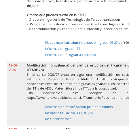
de preinscripción, los estudios que dan acceso a la Universidad. 
de julio.
Grados que puedes cursar en la ETSIT
- Grado en Ingeniería de Tecnologías de Telecomunicación
- Programa de estudios conjunto de Grado en Ingeniería d
Telecomunicación y Grado en Administración y Dirección de Em
Plazos matricula alumnos nuevo ingreso 26-27.pdf
(90
informacion grado ITT
informacion Programa conjunto
19-06-
Modificación no sustancial del plan de estudios del Programa d
2026
ITTADE 734
En el curso 2026/27 entra en vigor una modificación no susta
estudios del Programa de doble titulación ITTADE (734) que af
reconocimiento de créditos de algunas asignaturas, en concret
de ITT y de ADE y Matemáticas III de ITT, y a la optatividad.
Esta información está recogida en e
https://www.tel.uva.es/bin/docencia/TransitorioReconocimient
Información modificación plan de estudios
Memoria titulación ITTADE 734
Más información