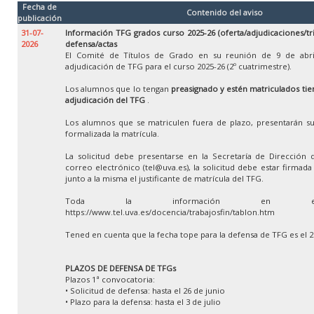
Fecha de
Contenido del aviso
publicación
31-07-
Información TFG grados curso 2025-26 (oferta/adjudicaciones/tr
2026
defensa/actas
El Comité de Títulos de Grado en su reunión de 9 de abri
adjudicación de TFG para el curso 2025-26 (2º cuatrimestre).
Los alumnos que lo tengan
preasignado y estén matriculados tien
adjudicación del TFG
.
Los alumnos que se matriculen fuera de plazo, presentarán su
formalizada la matrícula.
La solicitud debe presentarse en la Secretaría de Dirección 
correo electrónico (tel@uva.es), la solicitud debe estar firmad
junto a la misma el justificante de matrícula del TFG.
Toda la información en e
https://www.tel.uva.es/docencia/trabajosfin/tablon.htm
Tened en cuenta que la fecha tope para la defensa de TFG es el 
PLAZOS DE DEFENSA DE TFGs
Plazos 1ª convocatoria:
• Solicitud de defensa: hasta el 26 de junio
• Plazo para la defensa: hasta el 3 de julio