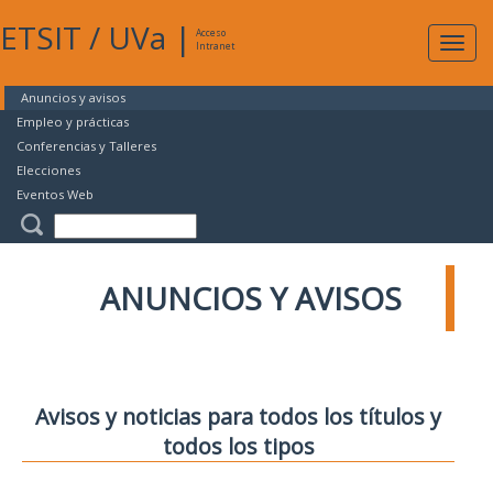
ETSIT
/
UVa
|
Acceso
Expan
Intranet
naveg
Anuncios y avisos
Empleo y prácticas
Conferencias y Talleres
Elecciones
Eventos Web
ANUNCIOS Y AVISOS
Avisos y noticias para todos los títulos y
todos los tipos