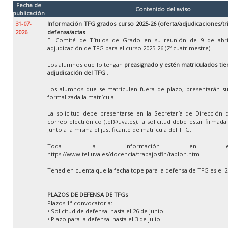
Fecha de
Contenido del aviso
publicación
31-07-
Información TFG grados curso 2025-26 (oferta/adjudicaciones/tr
2026
defensa/actas
El Comité de Títulos de Grado en su reunión de 9 de abri
adjudicación de TFG para el curso 2025-26 (2º cuatrimestre).
Los alumnos que lo tengan
preasignado y estén matriculados tien
adjudicación del TFG
.
Los alumnos que se matriculen fuera de plazo, presentarán su
formalizada la matrícula.
La solicitud debe presentarse en la Secretaría de Dirección 
correo electrónico (tel@uva.es), la solicitud debe estar firmad
junto a la misma el justificante de matrícula del TFG.
Toda la información en e
https://www.tel.uva.es/docencia/trabajosfin/tablon.htm
Tened en cuenta que la fecha tope para la defensa de TFG es el 
PLAZOS DE DEFENSA DE TFGs
Plazos 1ª convocatoria:
• Solicitud de defensa: hasta el 26 de junio
• Plazo para la defensa: hasta el 3 de julio