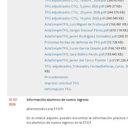
TFG adjudicados CTG_ 16 abril_ 2026.pdf
(240.43 KB)
TFG adjudicados CTG_ 5 junio 2026.pdf
(249.27 KB)
TFG adjudicados CTG_ 23 junio 2026.pdf
(244.576 KB)
TFG adjudicados CTG_ 16 julio 2026.pdf
(240.045 KB)
ActaSimpleTFG_Luis Miguel de Frutos.pdf
(166.841 KB)
ActaSimpleTFG_Sergio Dixneuf Pérez.pdf
(676.118 KB)
ActaSimpleTFG_Javier Rodríguez González.pdf
(269.01
Próximas fechas de defensa de TFG.pdf
(72.728 KB)
ActaSimpleTFG_Lucas García Casado.pdf
(166.169 KB)
ActaSimpleTFG_Sara Ibáñez Pardo.pdf
(193.445 KB)
ActaSimpleTFG_Javier del Cerro Puente 1.pdf
(91.226 
TFG adjudicados_Tribunales_FechasDefensa_Curso 20
KB)
Procedimiento
Impreso solicitud TFG
Información TFG
31-07-
Información alumnos de nuevo ingreso
2026
¡Bienvenidos a la ETSIT!
En el enlace adjunto puedes encontrar la información práctica 
los alumnos de nuevo ingreso en la ETSIT.