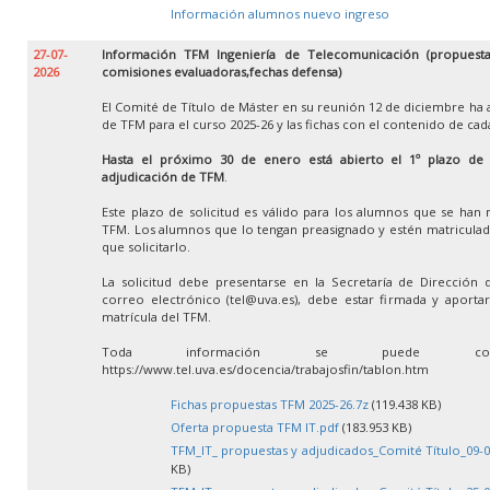
Información alumnos nuevo ingreso
27-07-
Información TFM Ingeniería de Telecomunicación (propuestas
2026
comisiones evaluadoras,fechas defensa)
El Comité de Título de Máster en su reunión 12 de diciembre ha 
de TFM para el curso 2025-26 y las fichas con el contenido de ca
Hasta el próximo 30 de enero está abierto el 1º plazo de so
adjudicación de TFM
.
Este plazo de solicitud es válido para los alumnos que se han 
TFM. Los alumnos que lo tengan preasignado y estén matricula
que solicitarlo.
La solicitud debe presentarse en la Secretaría de Dirección 
correo electrónico (tel@uva.es), debe estar firmada y aportar 
matrícula del TFM.
Toda información se puede con
https://www.tel.uva.es/docencia/trabajosfin/tablon.htm
Fichas propuestas TFM 2025-26.7z
(119.438 KB)
Oferta propuesta TFM IT.pdf
(183.953 KB)
TFM_IT_ propuestas y adjudicados_Comité Título_09-0
KB)