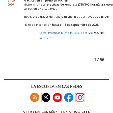
21-05-
Prácticas en empresa en Michelin
2026
Michelín ofrece
prácticas de empresa (750/900 horas)
para estu
cursos en diversas áreas.
Inscríbete a través de trabajo.michelin.es o a través de Linkedin.
Plazo de inscripción
hasta el 15 de septiembre de 2026
.
Cartel Prácticas Michelin 2026-1.pdf
(291.905 KB)
Incripción
1 / 66
LA ESCUELA EN LAS REDES
SITIO EN ESPAÑOL / ENGLISH SITE