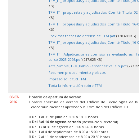
TFM_IT_ propuestas y adjudicados_Comité Título_25-0
KB)
TFM_IT_ propuestas y adjudicados_Comité Título_02-
KB)
TFM_IT_ propuestas y adjudicados_Comité Título_16-0
KB)
Próximas fechas de defensa de TFM.pdf
(138.488 KB)
TFM_IT_ propuestas y adjudicados_Comité Título_16-0
KB)
TFM_IT_ Adjudicaciones_comisiones evaluadoras_ f
curso 2025-2026.pdf
(217.025 KB)
Acta_Simple_TFM_Pablo Fernández Vallejo.pdf
(277.22
Resumen procedimiento y plazos
Impreso solicitud TFM
Toda la información sobre TFM
06-07-
Horario de apertura de verano
2026
Horario apertura de verano del Edificio de Tecnologías de la
Telecomunicaciones aprobado la Comisión del Edificio TIT
 Del 1 al 31 de julio de 8:30 a 18:30 horas

Del 3 al 14 de agosto cerrado
(Resolución Rectoral)
 Del 17 al 31 de agosto de 9:00 a 14:00 horas
 Del 1 al 4 de septiembre de 8:00 a 15:00 horas
 Del 7 al 11 de septiembre de 8:00 a 20:30 horas