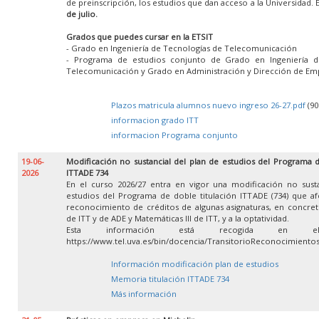
de preinscripción, los estudios que dan acceso a la Universidad. 
de julio.
Grados que puedes cursar en la ETSIT
- Grado en Ingeniería de Tecnologías de Telecomunicación
- Programa de estudios conjunto de Grado en Ingeniería d
Telecomunicación y Grado en Administración y Dirección de Em
Plazos matricula alumnos nuevo ingreso 26-27.pdf
(90
informacion grado ITT
informacion Programa conjunto
19-06-
Modificación no sustancial del plan de estudios del Programa d
2026
ITTADE 734
En el curso 2026/27 entra en vigor una modificación no susta
estudios del Programa de doble titulación ITTADE (734) que af
reconocimiento de créditos de algunas asignaturas, en concret
de ITT y de ADE y Matemáticas III de ITT, y a la optatividad.
Esta información está recogida en e
https://www.tel.uva.es/bin/docencia/TransitorioReconocimient
Información modificación plan de estudios
Memoria titulación ITTADE 734
Más información