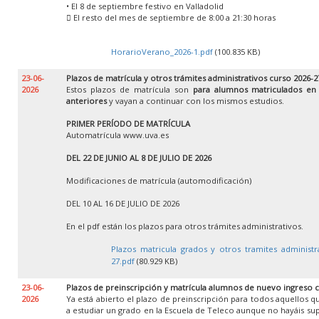
• El 8 de septiembre festivo en Valladolid
 El resto del mes de septiembre de 8:00 a 21:30 horas
HorarioVerano_2026-1.pdf
(100.835 KB)
23-06-
Plazos de matrícula y otros trámites administrativos curso 2026-2
2026
Estos plazos de matrícula son
para alumnos matriculados en
anteriores
y vayan a continuar con los mismos estudios.
PRIMER PERÍODO DE MATRÍCULA
Automatrícula www.uva.es
DEL 22 DE JUNIO AL 8 DE JULIO DE 2026
Modificaciones de matrícula (automodificación)
DEL 10 AL 16 DE JULIO DE 2026
En el pdf están los plazos para otros trámites administrativos.
Plazos matricula grados y otros tramites administr
27.pdf
(80.929 KB)
23-06-
Plazos de preinscripción y matrícula alumnos de nuevo ingreso 
2026
Ya está abierto el plazo de preinscripción para todos aquellos 
a estudiar un grado en la Escuela de Teleco aunque no hayáis su