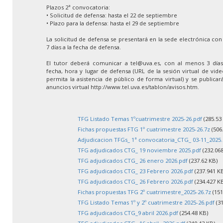
Plazos 2ª convocatoria:
• Solicitud de defensa: hasta el 22 de septiembre
• Plazo para la defensa: hasta el 29 de septiembre
La solicitud de defensa se presentará en la sede electrónica co
7 días a la fecha de defensa.
El tutor deberá comunicar a tel@uva.es, con al menos 3 días 
fecha, hora y lugar de defensa (URL de la sesión virtual de vid
permita la asistencia de público de forma virtual) y se publica
anuncios virtual http://www.tel.uva.es/tablon/avisos.htm.
TFG Listado Temas 1ºcuatrimestre 2025-26.pdf
(285.53
Fichas propuestas FTG 1º cuatrimestre 2025-26.7z
(506
Adjudicacion TFGs_ 1ª convocatoria_CTG_ 03-11_2025.
TFG adjudicados CTG_ 19 noviembre 2025.pdf
(232.068
TFG adjudicados CTG_ 26 enero 2026.pdf
(237.62 KB)
TFG adjudicados CTG_ 23 Febrero 2026.pdf
(237.941 K
TFG adjudicados CTG_ 26 Febrero 2026.pdf
(234.427 K
Fichas propuestas TFG 2º cuatrimestre_2025-26.7z
(151
TFG Listado Temas 1º y 2º cuatrimestre 2025-26.pdf
(31
TFG adjudicados CTG_9 abril 2026.pdf
(254.48 KB)