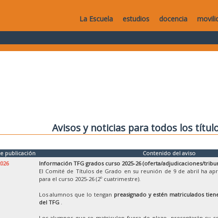
La Escuela
estudios
docencia
movili
Avisos y noticias para todos los títul
e publicación
Contenido del aviso
2026
Información TFG grados curso 2025-26 (oferta/adjudicaciones/tribu
El Comité de Títulos de Grado en su reunión de 9 de abril ha ap
para el curso 2025-26 (2º cuatrimestre).
Los alumnos que lo tengan
preasignado y estén matriculados tiene
del TFG
.
Los alumnos que se matriculen fuera de plazo, presentarán su so