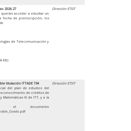
so 2026-27
Dirección ETSIT
 queráis acceder a estudiar un
 fecha de preinscripción, los
io.
ologías de Telecomunicación y
96 KB)
ble titulación ITTADE 734
Dirección ETSIT
cial del plan de estudios del
 reconocimiento de créditos de
 Matemáticas III de ITT, y a la
en el documento
Doble_Grado.pdf