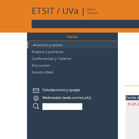
ETSIT
/
UVa
|
Acceso
Intranet
Tablón
Anuncios y avisos
Empleo y prácticas
Conferencias y Talleres
Elecciones
Eventos Web
Felicitaciones y quejas
Webmaster (web,correo,etc)
Fecha d
31-07-