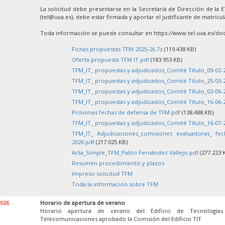
La solicitud debe presentarse en la Secretaría de Dirección de la 
(tel@uva.es), debe estar firmada y aportar el justificante de matrícu
Toda información se puede consultar en https://www.tel.uva.es/doc
Fichas propuestas TFM 2025-26.7z
(119.438 KB)
Oferta propuesta TFM IT.pdf
(183.953 KB)
TFM_IT_ propuestas y adjudicados_Comité Título_09-02-
TFM_IT_ propuestas y adjudicados_Comité Título_25-03-
TFM_IT_ propuestas y adjudicados_Comité Título_02-06-
TFM_IT_ propuestas y adjudicados_Comité Título_16-06-
Próximas fechas de defensa de TFM.pdf
(138.488 KB)
TFM_IT_ propuestas y adjudicados_Comité Título_16-07-
TFM_IT_ Adjudicaciones_comisiones evaluadoras_ fe
2026.pdf
(217.025 KB)
Acta_Simple_TFM_Pablo Fernández Vallejo.pdf
(277.223 
Resumen procedimiento y plazos
Impreso solicitud TFM
Toda la información sobre TFM
2026
Horario de apertura de verano
Horario apertura de verano del Edificio de Tecnología
Telecomunicaciones aprobado la Comisión del Edificio TIT