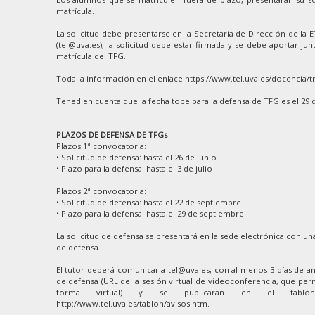
matrícula.
La solicitud debe presentarse en la Secretaría de Dirección de la 
(tel@uva.es), la solicitud debe estar firmada y se debe aportar junt
matrícula del TFG.
Toda la información en el enlace https://www.tel.uva.es/docencia/t
Tened en cuenta que la fecha tope para la defensa de TFG es el 29 
PLAZOS DE DEFENSA DE TFGs
Plazos 1ª convocatoria:
• Solicitud de defensa: hasta el 26 de junio
• Plazo para la defensa: hasta el 3 de julio
Plazos 2ª convocatoria:
• Solicitud de defensa: hasta el 22 de septiembre
• Plazo para la defensa: hasta el 29 de septiembre
La solicitud de defensa se presentará en la sede electrónica con una
de defensa.
El tutor deberá comunicar a tel@uva.es, con al menos 3 días de ant
de defensa (URL de la sesión virtual de videoconferencia, que perm
forma virtual) y se publicarán en el tablón
http://www.tel.uva.es/tablon/avisos.htm.