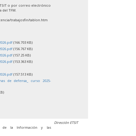
ETSIT o por correo electrónico
la del TFM.
encia/trabajosfin/tablon.htm
2026.pdf
(166.703 KB)
2026.pdf
(156.767 KB)
2026.pdf
(157.25 KB)
2026.pdf
(153.363 KB)
2026.pdf
(157.513 KB)
chas de defensa_ curso 2025-
KB)
Dirección ETSIT
s de la Información y las