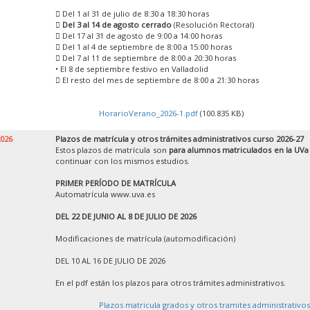
 Del 1 al 31 de julio de 8:30 a 18:30 horas

Del 3 al 14 de agosto cerrado
(Resolución Rectoral)
 Del 17 al 31 de agosto de 9:00 a 14:00 horas
 Del 1 al 4 de septiembre de 8:00 a 15:00 horas
 Del 7 al 11 de septiembre de 8:00 a 20:30 horas
• El 8 de septiembre festivo en Valladolid
 El resto del mes de septiembre de 8:00 a 21:30 horas
HorarioVerano_2026-1.pdf
(100.835 KB)
2026
Plazos de matrícula y otros trámites administrativos curso 2026-27
Estos plazos de matrícula son
para alumnos matriculados en la UVa
continuar con los mismos estudios.
PRIMER PERÍODO DE MATRÍCULA
Automatrícula www.uva.es
DEL 22 DE JUNIO AL 8 DE JULIO DE 2026
Modificaciones de matrícula (automodificación)
DEL 10 AL 16 DE JULIO DE 2026
En el pdf están los plazos para otros trámites administrativos.
Plazos matricula grados y otros tramites administrativos