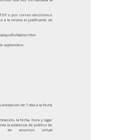
ETSIT o por correo electrónico
o a la misma el justificante de
rabajosfin/tablon.htm
de septiembre.
 antelación de 7 días a la fecha
elación, la fecha, hora y lugar
ita la asistencia de público de
 de anuncios virtual