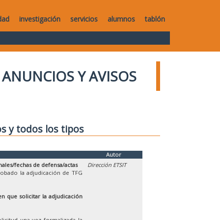
dad
investigación
servicios
alumnos
tablón
ANUNCIOS Y AVISOS
os y todos los tipos
Autor
nales/fechas de defensa/actas
Dirección ETSIT
robado la adjudicación de TFG
n que solicitar la adjudicación
licitud una vez formalizada la