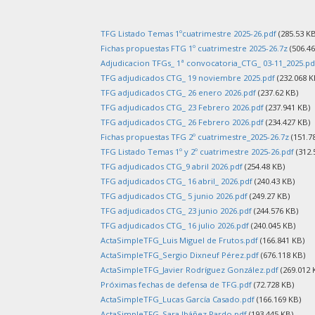
TFG Listado Temas 1ºcuatrimestre 2025-26.pdf
(285.53 KB
Fichas propuestas FTG 1º cuatrimestre 2025-26.7z
(506.46
Adjudicacion TFGs_ 1ª convocatoria_CTG_ 03-11_2025.pd
TFG adjudicados CTG_ 19 noviembre 2025.pdf
(232.068 K
TFG adjudicados CTG_ 26 enero 2026.pdf
(237.62 KB)
TFG adjudicados CTG_ 23 Febrero 2026.pdf
(237.941 KB)
TFG adjudicados CTG_ 26 Febrero 2026.pdf
(234.427 KB)
Fichas propuestas TFG 2º cuatrimestre_2025-26.7z
(151.7
TFG Listado Temas 1º y 2º cuatrimestre 2025-26.pdf
(312.
TFG adjudicados CTG_9 abril 2026.pdf
(254.48 KB)
TFG adjudicados CTG_ 16 abril_ 2026.pdf
(240.43 KB)
TFG adjudicados CTG_ 5 junio 2026.pdf
(249.27 KB)
TFG adjudicados CTG_ 23 junio 2026.pdf
(244.576 KB)
TFG adjudicados CTG_ 16 julio 2026.pdf
(240.045 KB)
ActaSimpleTFG_Luis Miguel de Frutos.pdf
(166.841 KB)
ActaSimpleTFG_Sergio Dixneuf Pérez.pdf
(676.118 KB)
ActaSimpleTFG_Javier Rodríguez González.pdf
(269.012 
Próximas fechas de defensa de TFG.pdf
(72.728 KB)
ActaSimpleTFG_Lucas García Casado.pdf
(166.169 KB)
ActaSimpleTFG_Sara Ibáñez Pardo.pdf
(193.445 KB)