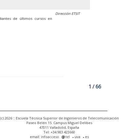
Dirección ETSIT
diantes de últimos cursos en
1 / 66
(c) 2026 :: Escuela Técnica Superior de Ingenieros de Telecomunicación
Paseo Belén 15. Campus Miguel Delibes
47011 Valladolid, España
Tel: +34 983 423660
email: infoacceso
tel
uva
es