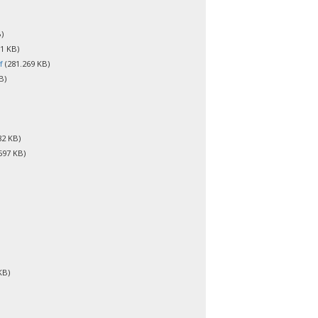
)
1 KB)
f
(281.269 KB)
B)
82 KB)
597 KB)
KB)