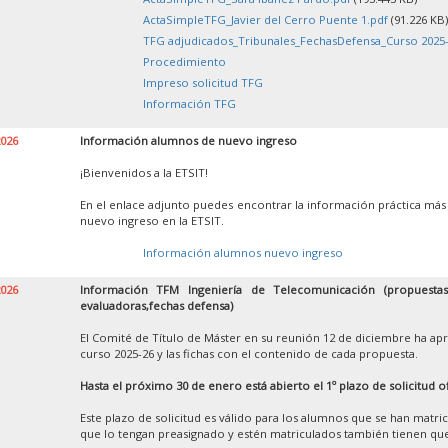
ActaSimpleTFG_Javier del Cerro Puente 1.pdf
(91.226 KB)
TFG adjudicados_Tribunales_FechasDefensa_Curso 2025-
Procedimiento
Impreso solicitud TFG
Información TFG
2026
Información alumnos de nuevo ingreso
¡Bienvenidos a la ETSIT!
En el enlace adjunto puedes encontrar la información práctica más
nuevo ingreso en la ETSIT.
Información alumnos nuevo ingreso
2026
Información TFM Ingeniería de Telecomunicación (propuestas,
evaluadoras,fechas defensa)
El Comité de Título de Máster en su reunión 12 de diciembre ha apr
curso 2025-26 y las fichas con el contenido de cada propuesta.
Hasta el próximo 30 de enero está abierto el 1º plazo de solicitud o
Este plazo de solicitud es válido para los alumnos que se han matr
que lo tengan preasignado y estén matriculados también tienen que 