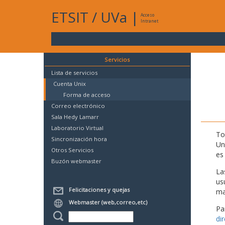
ETSIT
/
UVa
|
Acceso
Intranet
Servicios
Lista de servicios
Cuenta Unix
Forma de acceso
Correo electrónico
Sala Hedy Lamarr
Laboratorio Virtual
To
Sincronización hora
Un
Otros Servicios
es
Buzón webmaster
La
us
Felicitaciones y quejas
mat
Webmaster (web,correo,etc)
Pa
di