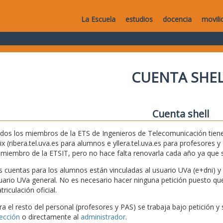
La Escuela
estudios
docencia
movili
CUENTA SHEL
Cuenta shell
dos los miembros de la ETS de Ingenieros de Telecomunicación tiene
ix (ribera.tel.uva.es para alumnos e yllera.tel.uva.es para profesores
 miembro de la ETSIT, pero no hace falta renovarla cada año ya que
s cuentas para los alumnos están vinculadas al usuario UVa (e+dni) y s
uario UVa general. No es necesario hacer ninguna petición puesto que 
riculación oficial.
ra el resto del personal (profesores y PAS) se trabaja bajo petición y 
rección
o directamente al
administrador
.