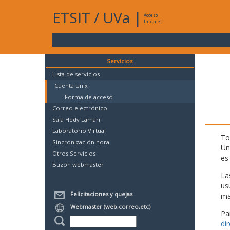
ETSIT
/
UVa
|
Acceso
Intranet
Servicios
Lista de servicios
Cuenta Unix
Forma de acceso
Correo electrónico
Sala Hedy Lamarr
Laboratorio Virtual
To
Sincronización hora
Un
Otros Servicios
es
Buzón webmaster
La
us
Felicitaciones y quejas
mat
Webmaster (web,correo,etc)
Pa
di