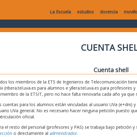
La Escuela
estudios
docencia
movili
CUENTA SHEL
Cuenta shell
dos los miembros de la ETS de Ingenieros de Telecomunicación tiene
ix (ribera.tel.uva.es para alumnos e yllera.tel.uva.es para profesores
 miembro de la ETSIT, pero no hace falta renovarla cada año ya que
s cuentas para los alumnos están vinculadas al usuario UVa (e+dni) y s
uario UVa general. No es necesario hacer ninguna petición puesto que 
riculación oficial.
ra el resto del personal (profesores y PAS) se trabaja bajo petición y 
rección
o directamente al
administrador
.