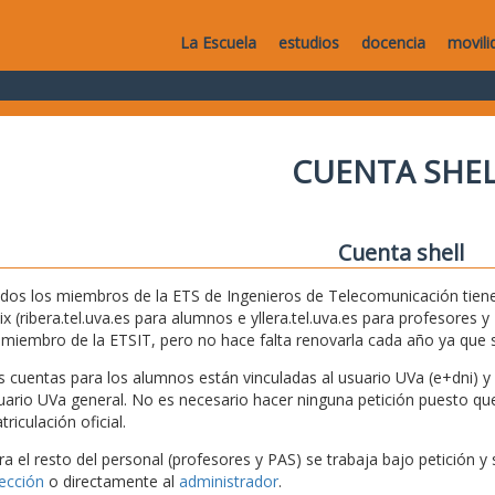
La Escuela
estudios
docencia
movili
CUENTA SHEL
Cuenta shell
dos los miembros de la ETS de Ingenieros de Telecomunicación tiene
ix (ribera.tel.uva.es para alumnos e yllera.tel.uva.es para profesores
 miembro de la ETSIT, pero no hace falta renovarla cada año ya que
s cuentas para los alumnos están vinculadas al usuario UVa (e+dni) y s
uario UVa general. No es necesario hacer ninguna petición puesto que 
riculación oficial.
ra el resto del personal (profesores y PAS) se trabaja bajo petición y 
rección
o directamente al
administrador
.