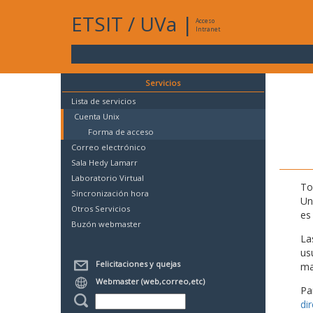
ETSIT
/
UVa
|
Acceso
Intranet
Servicios
Lista de servicios
Cuenta Unix
Forma de acceso
Correo electrónico
Sala Hedy Lamarr
Laboratorio Virtual
To
Sincronización hora
Un
Otros Servicios
es
Buzón webmaster
La
us
Felicitaciones y quejas
mat
Webmaster (web,correo,etc)
Pa
di