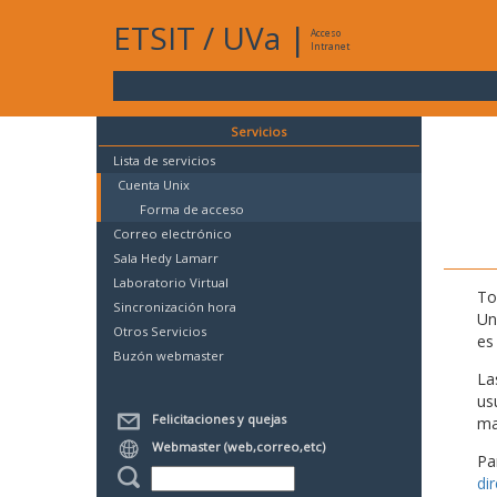
ETSIT
/
UVa
|
Acceso
Intranet
Servicios
Lista de servicios
Cuenta Unix
Forma de acceso
Correo electrónico
Sala Hedy Lamarr
Laboratorio Virtual
To
Sincronización hora
Un
Otros Servicios
es
Buzón webmaster
La
us
Felicitaciones y quejas
mat
Webmaster (web,correo,etc)
Pa
di