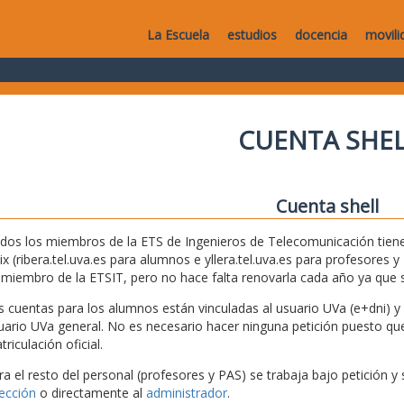
La Escuela
estudios
docencia
movili
CUENTA SHEL
Cuenta shell
dos los miembros de la ETS de Ingenieros de Telecomunicación tiene
ix (ribera.tel.uva.es para alumnos e yllera.tel.uva.es para profesores
 miembro de la ETSIT, pero no hace falta renovarla cada año ya que
s cuentas para los alumnos están vinculadas al usuario UVa (e+dni) y s
uario UVa general. No es necesario hacer ninguna petición puesto que 
riculación oficial.
ra el resto del personal (profesores y PAS) se trabaja bajo petición y 
rección
o directamente al
administrador
.