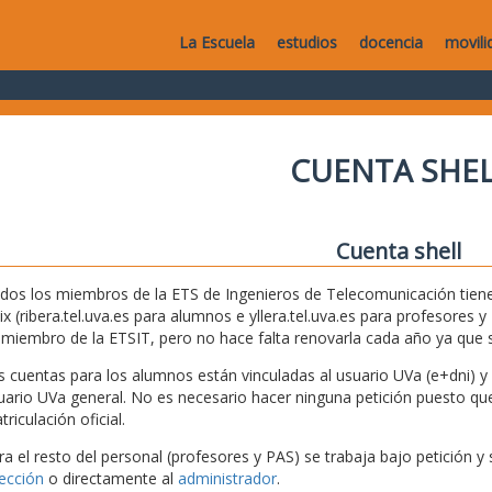
La Escuela
estudios
docencia
movili
CUENTA SHEL
Cuenta shell
dos los miembros de la ETS de Ingenieros de Telecomunicación tiene
ix (ribera.tel.uva.es para alumnos e yllera.tel.uva.es para profesores
 miembro de la ETSIT, pero no hace falta renovarla cada año ya que
s cuentas para los alumnos están vinculadas al usuario UVa (e+dni) y s
uario UVa general. No es necesario hacer ninguna petición puesto que 
riculación oficial.
ra el resto del personal (profesores y PAS) se trabaja bajo petición y 
rección
o directamente al
administrador
.