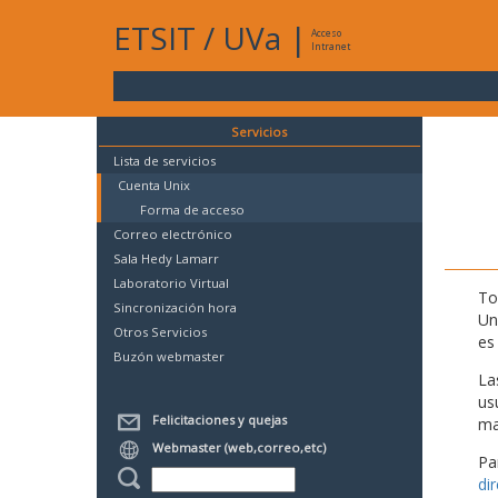
ETSIT
/
UVa
|
Acceso
Intranet
Servicios
Lista de servicios
Cuenta Unix
Forma de acceso
Correo electrónico
Sala Hedy Lamarr
Laboratorio Virtual
To
Sincronización hora
Un
Otros Servicios
es
Buzón webmaster
La
us
Felicitaciones y quejas
mat
Webmaster (web,correo,etc)
Pa
di