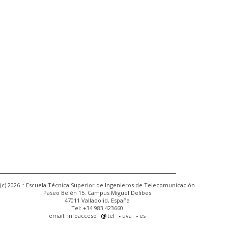
(c) 2026 :: Escuela Técnica Superior de Ingenieros de Telecomunicación
Paseo Belén 15. Campus Miguel Delibes
47011 Valladolid, España
Tel: +34 983 423660
email: infoacceso
tel
uva
es