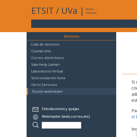
ETSIT
/
UVa
|
Acceso
Intranet
Servicios
Lista de servicios
Cuenta Unix
Correo electrónico
Sala Hedy Lamarr
Laboratorio Virtual
Sincronización hora
Si
Otros Servicios
co
Buzón webmaster
ad
es
Felicitaciones y quejas
Pa
el
Webmaster (web,correo,etc)
In