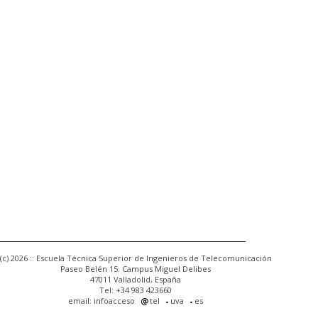
(c) 2026 :: Escuela Técnica Superior de Ingenieros de Telecomunicación
Paseo Belén 15. Campus Miguel Delibes
47011 Valladolid, España
Tel: +34 983 423660
email: infoacceso
tel
uva
es