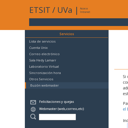
ETSIT
/
UVa
|
Acceso
Intranet
Servicios
Lista de servicios
Cuenta Unix
Correo electrónico
Sala Hedy Lamarr
Laboratorio Virtual
Sincronización hora
Si
Otros Servicios
co
Buzón webmaster
ad
es
Felicitaciones y quejas
Pa
el
Webmaster (web,correo,etc)
In