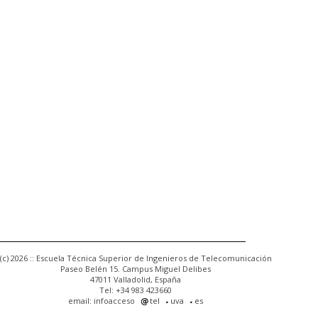
(c) 2026 :: Escuela Técnica Superior de Ingenieros de Telecomunicación
Paseo Belén 15. Campus Miguel Delibes
47011 Valladolid, España
Tel: +34 983 423660
email: infoacceso
tel
uva
es