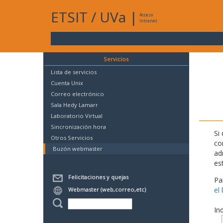
ETSIT
/
UVa
|
Acceso
Intranet
Servicios
Lista de servicios
Cuenta Unix
Correo electrónico
Sala Hedy Lamarr
Laboratorio Virtual
Sincronización hora
Si
Otros Servicios
co
Buzón webmaster
ad
es
Felicitaciones y quejas
Pa
el
Webmaster (web,correo,etc)
In