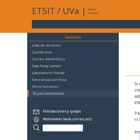
ETSIT
/
UVa
|
Acceso
Intranet
Servicios
Lista de servicios
Cuenta Unix
Correo electrónico
Sala Hedy Lamarr
Laboratorio Virtual
Sincronización hora
Si
Otros Servicios
co
Buzón webmaster
ad
es
Felicitaciones y quejas
Pa
el
Webmaster (web,correo,etc)
In