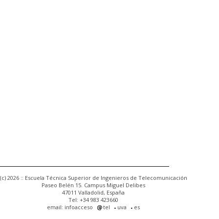
(c) 2026 :: Escuela Técnica Superior de Ingenieros de Telecomunicación
Paseo Belén 15. Campus Miguel Delibes
47011 Valladolid, España
Tel: +34 983 423660
email: infoacceso
tel
uva
es