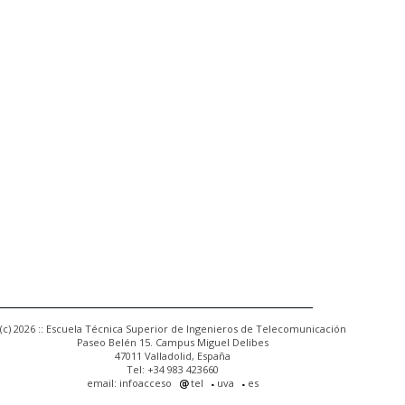
(c) 2026 :: Escuela Técnica Superior de Ingenieros de Telecomunicación
Paseo Belén 15. Campus Miguel Delibes
47011 Valladolid, España
Tel: +34 983 423660
email: infoacceso
tel
uva
es