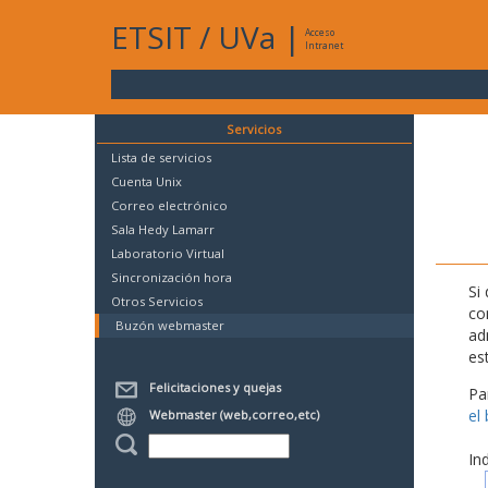
ETSIT
/
UVa
|
Acceso
Intranet
Servicios
Lista de servicios
Cuenta Unix
Correo electrónico
Sala Hedy Lamarr
Laboratorio Virtual
Sincronización hora
Si
Otros Servicios
co
Buzón webmaster
ad
es
Felicitaciones y quejas
Pa
el
Webmaster (web,correo,etc)
In