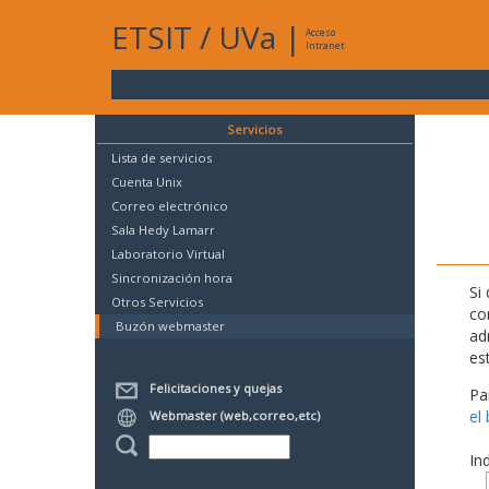
ETSIT
/
UVa
|
Acceso
Intranet
Servicios
Lista de servicios
Cuenta Unix
Correo electrónico
Sala Hedy Lamarr
Laboratorio Virtual
Sincronización hora
Si
Otros Servicios
co
Buzón webmaster
ad
es
Felicitaciones y quejas
Pa
el
Webmaster (web,correo,etc)
In