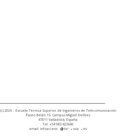
(c) 2026 :: Escuela Técnica Superior de Ingenieros de Telecomunicación
Paseo Belén 15. Campus Miguel Delibes
47011 Valladolid, España
Tel: +34 983 423660
email: infoacceso
tel
uva
es