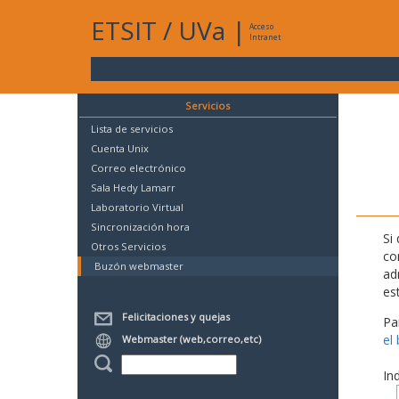
ETSIT
/
UVa
|
Acceso
Intranet
Servicios
Lista de servicios
Cuenta Unix
Correo electrónico
Sala Hedy Lamarr
Laboratorio Virtual
Sincronización hora
Si
Otros Servicios
co
Buzón webmaster
ad
es
Felicitaciones y quejas
Pa
el
Webmaster (web,correo,etc)
In