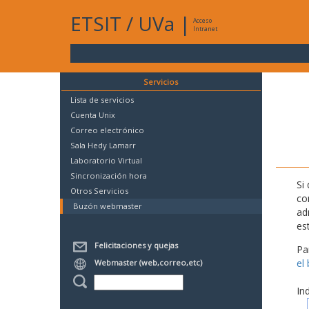
ETSIT
/
UVa
|
Acceso
Intranet
Servicios
Lista de servicios
Cuenta Unix
Correo electrónico
Sala Hedy Lamarr
Laboratorio Virtual
Sincronización hora
Si
Otros Servicios
co
Buzón webmaster
ad
es
Felicitaciones y quejas
Pa
el
Webmaster (web,correo,etc)
In