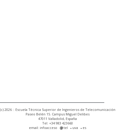
(c) 2026 :: Escuela Técnica Superior de Ingenieros de Telecomunicación
Paseo Belén 15. Campus Miguel Delibes
47011 Valladolid, España
Tel: +34 983 423660
email: infoacceso
tel
uva
es