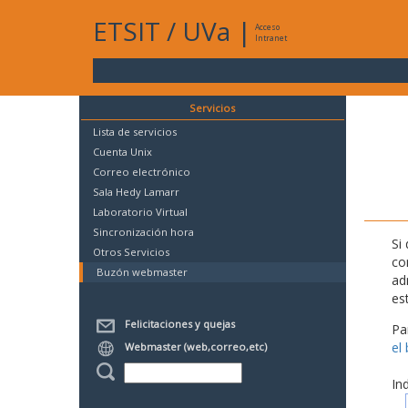
ETSIT
/
UVa
|
Acceso
Intranet
Servicios
Lista de servicios
Cuenta Unix
Correo electrónico
Sala Hedy Lamarr
Laboratorio Virtual
Sincronización hora
Si
Otros Servicios
co
Buzón webmaster
ad
es
Felicitaciones y quejas
Pa
el
Webmaster (web,correo,etc)
In