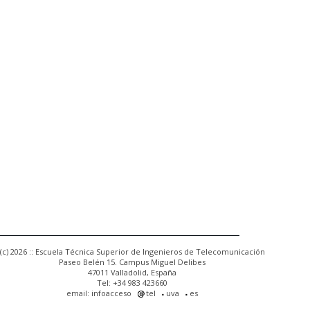
(c) 2026 :: Escuela Técnica Superior de Ingenieros de Telecomunicación
Paseo Belén 15. Campus Miguel Delibes
47011 Valladolid, España
Tel: +34 983 423660
email: infoacceso
tel
uva
es