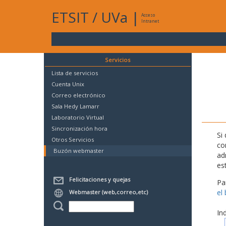
ETSIT
/
UVa
|
Acceso
Intranet
Servicios
Lista de servicios
Cuenta Unix
Correo electrónico
Sala Hedy Lamarr
Laboratorio Virtual
Sincronización hora
Si
Otros Servicios
co
Buzón webmaster
ad
es
Felicitaciones y quejas
Pa
el
Webmaster (web,correo,etc)
In