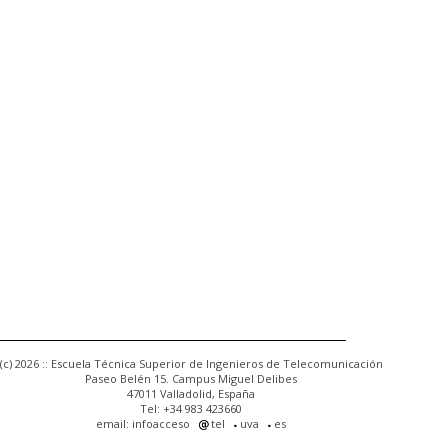
(c) 2026 :: Escuela Técnica Superior de Ingenieros de Telecomunicación
Paseo Belén 15. Campus Miguel Delibes
47011 Valladolid, España
Tel: +34 983 423660
email: infoacceso
tel
uva
es