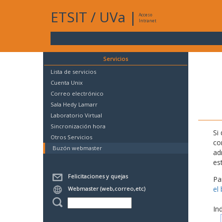
ETSIT
/
UVa
|
Acceso
Intranet
Servicios
Lista de servicios
Cuenta Unix
Correo electrónico
Sala Hedy Lamarr
Laboratorio Virtual
Sincronización hora
Si
Otros Servicios
co
Buzón webmaster
ad
es
Felicitaciones y quejas
Pa
el
Webmaster (web,correo,etc)
In