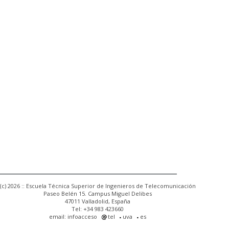
(c) 2026 :: Escuela Técnica Superior de Ingenieros de Telecomunicación
Paseo Belén 15. Campus Miguel Delibes
47011 Valladolid, España
Tel: +34 983 423660
email: infoacceso
tel
uva
es