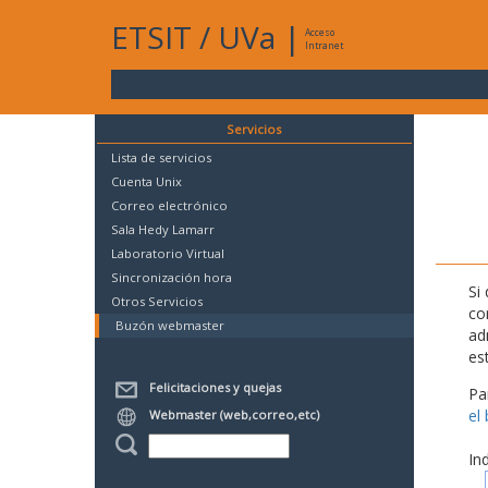
ETSIT
/
UVa
|
Acceso
Intranet
Servicios
Lista de servicios
Cuenta Unix
Correo electrónico
Sala Hedy Lamarr
Laboratorio Virtual
Sincronización hora
Si
Otros Servicios
co
Buzón webmaster
ad
es
Felicitaciones y quejas
Pa
el
Webmaster (web,correo,etc)
In