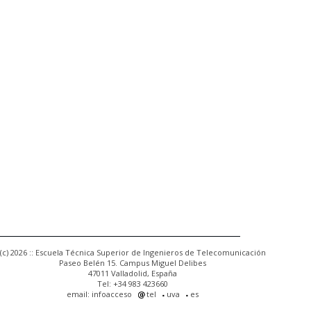
(c) 2026 :: Escuela Técnica Superior de Ingenieros de Telecomunicación
Paseo Belén 15. Campus Miguel Delibes
47011 Valladolid, España
Tel: +34 983 423660
email: infoacceso
tel
uva
es