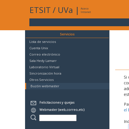
ETSIT
/
UVa
|
Acceso
Intranet
Servicios
Lista de servicios
Cuenta Unix
Correo electrónico
Sala Hedy Lamarr
Laboratorio Virtual
Sincronización hora
Si
Otros Servicios
co
Buzón webmaster
ad
es
Felicitaciones y quejas
Pa
el
Webmaster (web,correo,etc)
In