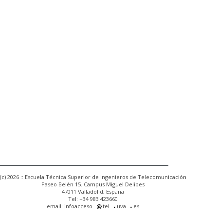
(c) 2026 :: Escuela Técnica Superior de Ingenieros de Telecomunicación
Paseo Belén 15. Campus Miguel Delibes
47011 Valladolid, España
Tel: +34 983 423660
email: infoacceso
tel
uva
es