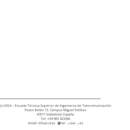
(c) 2026 :: Escuela Técnica Superior de Ingenieros de Telecomunicación
Paseo Belén 15. Campus Miguel Delibes
47011 Valladolid, España
Tel: +34 983 423660
email: infoacceso
tel
uva
es