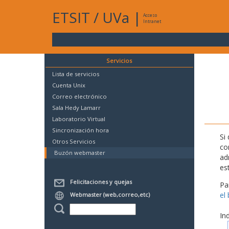
ETSIT
/
UVa
|
Acceso
Intranet
Servicios
Lista de servicios
Cuenta Unix
Correo electrónico
Sala Hedy Lamarr
Laboratorio Virtual
Sincronización hora
Si
Otros Servicios
co
Buzón webmaster
ad
es
Felicitaciones y quejas
Pa
el
Webmaster (web,correo,etc)
In