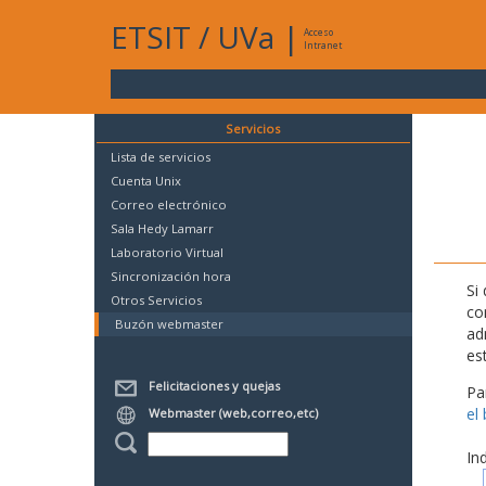
ETSIT
/
UVa
|
Acceso
Intranet
Servicios
Lista de servicios
Cuenta Unix
Correo electrónico
Sala Hedy Lamarr
Laboratorio Virtual
Sincronización hora
Si
Otros Servicios
co
Buzón webmaster
ad
es
Felicitaciones y quejas
Pa
el
Webmaster (web,correo,etc)
In