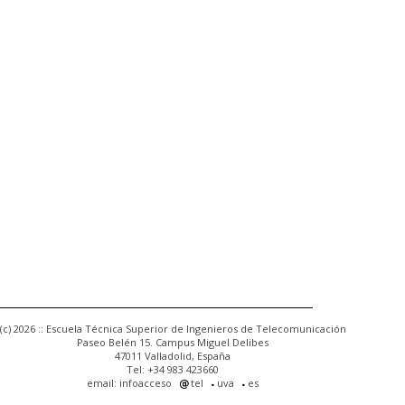
(c) 2026 :: Escuela Técnica Superior de Ingenieros de Telecomunicación
Paseo Belén 15. Campus Miguel Delibes
47011 Valladolid, España
Tel: +34 983 423660
email: infoacceso
tel
uva
es