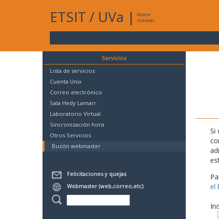
ETSIT
/
UVa
|
Acceso
Intranet
Servicios
Lista de servicios
Cuenta Unix
Correo electrónico
Sala Hedy Lamarr
Laboratorio Virtual
Sincronización hora
Si
Otros Servicios
co
Buzón webmaster
ad
es
Felicitaciones y quejas
Pa
el
Webmaster (web,correo,etc)
In