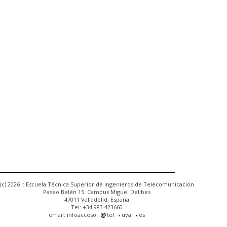
(c) 2026 :: Escuela Técnica Superior de Ingenieros de Telecomunicación
Paseo Belén 15. Campus Miguel Delibes
47011 Valladolid, España
Tel: +34 983 423660
email: infoacceso
tel
uva
es