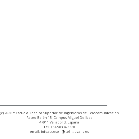
(c) 2026 :: Escuela Técnica Superior de Ingenieros de Telecomunicación
Paseo Belén 15. Campus Miguel Delibes
47011 Valladolid, España
Tel: +34 983 423660
email: infoacceso
tel
uva
es