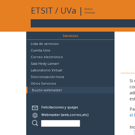
ETSIT
/
UVa
|
Acceso
Intranet
Servicios
Lista de servicios
Cuenta Unix
Correo electrónico
Sala Hedy Lamarr
Laboratorio Virtual
Sincronización hora
Si
Otros Servicios
co
Buzón webmaster
ad
es
Felicitaciones y quejas
Pa
el
Webmaster (web,correo,etc)
In