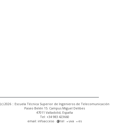
(c) 2026 :: Escuela Técnica Superior de Ingenieros de Telecomunicación
Paseo Belén 15. Campus Miguel Delibes
47011 Valladolid, España
Tel: +34 983 423660
email: infoacceso
tel
uva
es