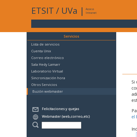
ETSIT
/
UVa
|
Acceso
Intranet
Servicios
Lista de servicios
Cuenta Unix
Correo electrónico
Sala Hedy Lamarr
Laboratorio Virtual
Sincronización hora
Si
Otros Servicios
co
Buzón webmaster
ad
es
Felicitaciones y quejas
Pa
el
Webmaster (web,correo,etc)
In