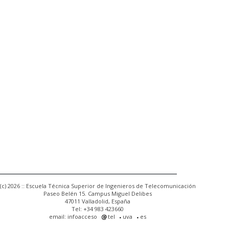
(c) 2026 :: Escuela Técnica Superior de Ingenieros de Telecomunicación
Paseo Belén 15. Campus Miguel Delibes
47011 Valladolid, España
Tel: +34 983 423660
email: infoacceso
tel
uva
es