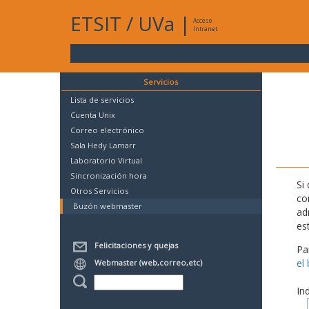
ETSIT
/
UVa
|
Acceso
Intranet
Servicios
Lista de servicios
Cuenta Unix
Correo electrónico
Sala Hedy Lamarr
Laboratorio Virtual
Sincronización hora
Si
Otros Servicios
co
Buzón webmaster
ad
es
Felicitaciones y quejas
Pa
el
Webmaster (web,correo,etc)
In