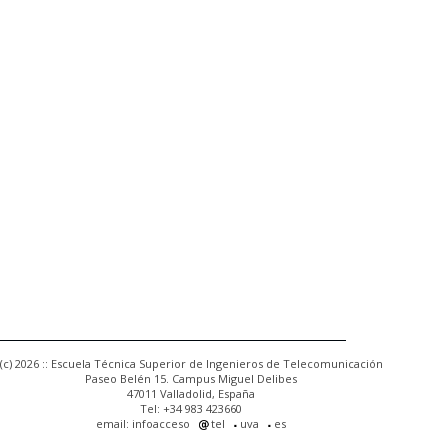
(c) 2026 :: Escuela Técnica Superior de Ingenieros de Telecomunicación
Paseo Belén 15. Campus Miguel Delibes
47011 Valladolid, España
Tel: +34 983 423660
email: infoacceso
tel
uva
es