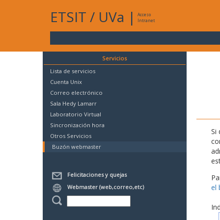
ETSIT
/
UVa
|
Acceso
Intranet
Servicios
Lista de servicios
Cuenta Unix
Correo electrónico
Sala Hedy Lamarr
Laboratorio Virtual
Sincronización hora
Si
Otros Servicios
co
Buzón webmaster
ad
es
Felicitaciones y quejas
Pa
el
Webmaster (web,correo,etc)
In