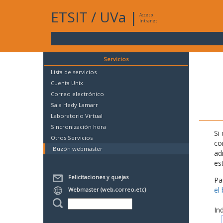
ETSIT
/
UVa
|
Acceso
Intranet
Servicios
Lista de servicios
Cuenta Unix
Correo electrónico
Sala Hedy Lamarr
Laboratorio Virtual
Sincronización hora
Si
Otros Servicios
co
Buzón webmaster
ad
es
Felicitaciones y quejas
Pa
el
Webmaster (web,correo,etc)
In