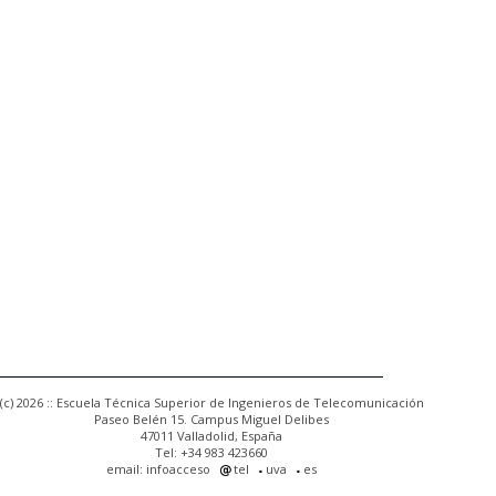
(c) 2026 :: Escuela Técnica Superior de Ingenieros de Telecomunicación
Paseo Belén 15. Campus Miguel Delibes
47011 Valladolid, España
Tel: +34 983 423660
email: infoacceso
tel
uva
es