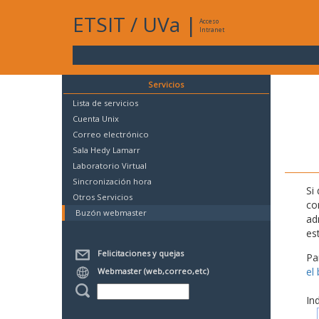
ETSIT
/
UVa
|
Acceso
Intranet
Servicios
Lista de servicios
Cuenta Unix
Correo electrónico
Sala Hedy Lamarr
Laboratorio Virtual
Sincronización hora
Si
Otros Servicios
co
Buzón webmaster
ad
es
Felicitaciones y quejas
Pa
el
Webmaster (web,correo,etc)
In