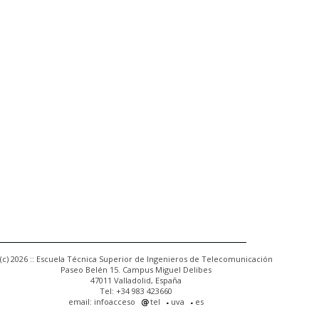
(c) 2026 :: Escuela Técnica Superior de Ingenieros de Telecomunicación
Paseo Belén 15. Campus Miguel Delibes
47011 Valladolid, España
Tel: +34 983 423660
email: infoacceso
tel
uva
es