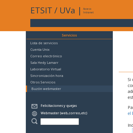
ETSIT
/
UVa
|
Acceso
Intranet
Servicios
Lista de servicios
Cuenta Unix
Correo electrónico
Sala Hedy Lamarr
Laboratorio Virtual
Sincronización hora
Si
Otros Servicios
co
Buzón webmaster
ad
es
Felicitaciones y quejas
Pa
el
Webmaster (web,correo,etc)
In