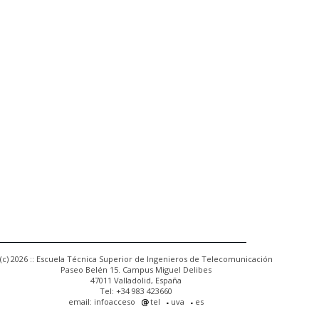
(c) 2026 :: Escuela Técnica Superior de Ingenieros de Telecomunicación
Paseo Belén 15. Campus Miguel Delibes
47011 Valladolid, España
Tel: +34 983 423660
email: infoacceso
tel
uva
es