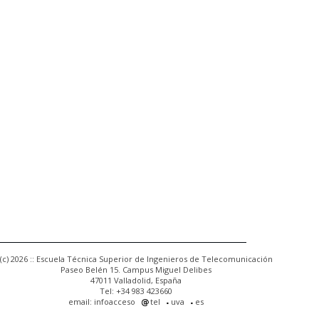
(c) 2026 :: Escuela Técnica Superior de Ingenieros de Telecomunicación
Paseo Belén 15. Campus Miguel Delibes
47011 Valladolid, España
Tel: +34 983 423660
email: infoacceso
tel
uva
es