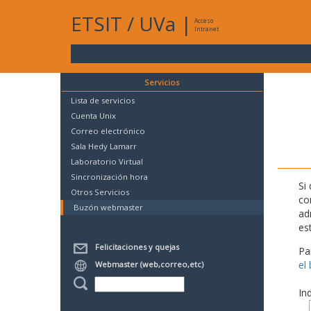
ETSIT
/
UVa
|
Acceso
Intranet
Servicios
Lista de servicios
Cuenta Unix
Correo electrónico
Sala Hedy Lamarr
Laboratorio Virtual
Sincronización hora
Si
Otros Servicios
co
Buzón webmaster
ad
es
Felicitaciones y quejas
Pa
el
Webmaster (web,correo,etc)
In