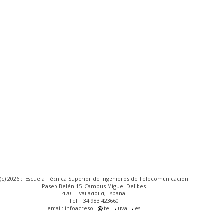
(c) 2026 :: Escuela Técnica Superior de Ingenieros de Telecomunicación
Paseo Belén 15. Campus Miguel Delibes
47011 Valladolid, España
Tel: +34 983 423660
email: infoacceso
tel
uva
es