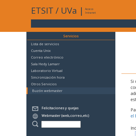
ETSIT
/
UVa
|
Acceso
Intranet
Servicios
Lista de servicios
Cuenta Unix
Correo electrónico
Sala Hedy Lamarr
Laboratorio Virtual
Sincronización hora
Si
Otros Servicios
co
Buzón webmaster
ad
es
Felicitaciones y quejas
Pa
el
Webmaster (web,correo,etc)
In