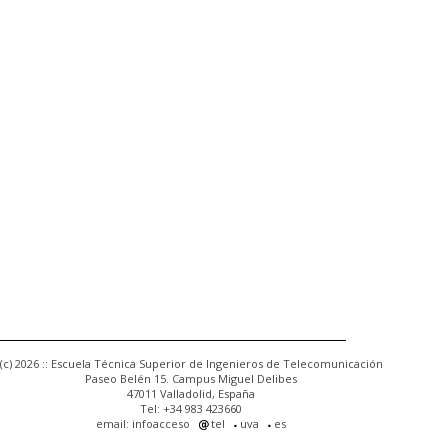
(c) 2026 :: Escuela Técnica Superior de Ingenieros de Telecomunicación
Paseo Belén 15. Campus Miguel Delibes
47011 Valladolid, España
Tel: +34 983 423660
email: infoacceso
tel
uva
es