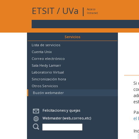
ETSIT
/
UVa
|
Acceso
Intranet
Servicios
Lista de servicios
Cuenta Unix
Correo electrónico
Sala Hedy Lamarr
Laboratorio Virtual
Sincronización hora
Si
Otros Servicios
co
Buzón webmaster
ad
es
Felicitaciones y quejas
Pa
el
Webmaster (web,correo,etc)
In